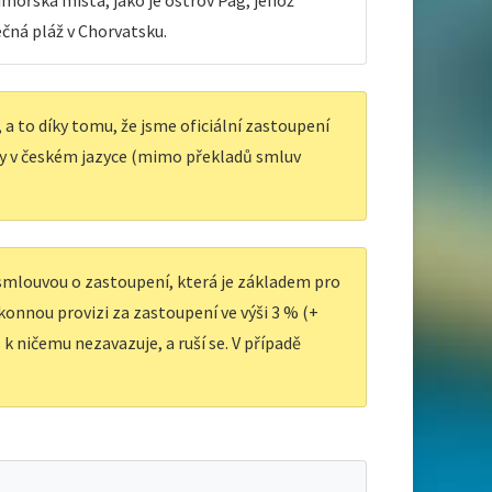
ímořská místa, jako je ostrov Pag, jehož
ečná pláž v Chorvatsku.
a to díky tomu, že jsme oficiální zastoupení
y v českém jazyce (mimo překladů smluv
 smlouvou o zastoupení, která je základem pro
ákonnou provizi za zastoupení ve výši 3 % (+
k ničemu nezavazuje, a ruší se. V případě