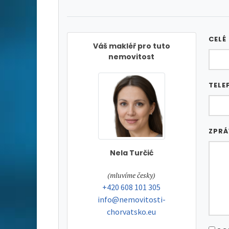
CELÉ
Váš makléř pro tuto
nemovitost
TELE
ZPR
Nela Turčić
tel:
(mluvíme česky)
tel:
+420 608 101 305
e-mail:
info@nemovitosti-
chorvatsko.eu