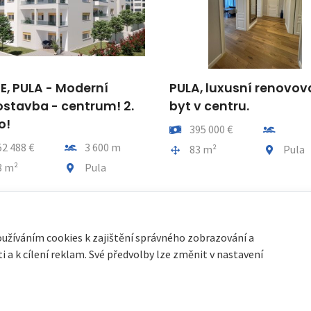
PULA, luxusní renovovaný
Malinská 3+1 s te
byt v centru.
výhledem na mo
Cena
Vzdálenost od moře
Cena
Vz
395 000 €
40 €
Plocha celkem
Obec, část obce
Obec, část obce
83 m²
Pula
Malinská
oužíváním cookies k zajištění správného zobrazování a
 a k cílení reklam. Své předvolby lze změnit v nastavení
cookies
| Partneři:
Immobilien Kroatien DE
|
Immobilien Kroatien AT
|
Pa