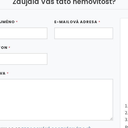
Zaujala Vás tato nemovitost?
 JMÉNO
E-MAILOVÁ ADRESA
*
*
FON
*
ÁVA
*
p