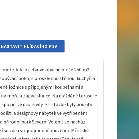
NASTAVIT HLÍDACÍHO PSA
d moře. Vila o celkové obytné ploše 250 m2
 obývací pokoj s prosklenou stěnou, kuchyň a
zené ložnice s připojenými koupelnami a
d na moře a západ slunce. Na dlážděné terase je
spozici ve dvoře vily. Při stavbě byly použity
hodišti a designový nábytek ve vytříbeném
 přírodní park Severní Velebit se nachází
hází se zde i stejnojmenné muzeum. Městské