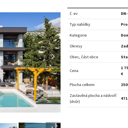
č. ev
DN-
Typ nabídky
Pro
Kategorie
Do
Okresy
Zad
Obec, část obce
Sta
1 7
Cena
€
Plocha celkem
250
Zastavěná plocha a nádvoří
471
(dvůr)