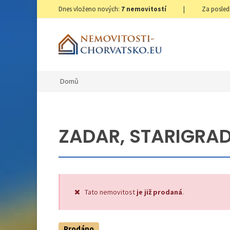
Dnes vloženo nových:
7
nemovitostí
|
Za posled
Domů
ZADAR, STARIGRAD 
Tato nemovitost
je již prodaná
.
Prodáno