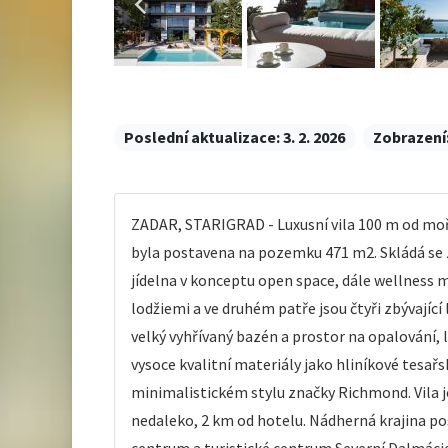
Poslední aktualizace:
3. 2. 2026
Zobrazení
ZADAR, STARIGRAD - Luxusní vila 100 m od moře 
byla postavena na pozemku 471 m2. Skládá se z
jídelna v konceptu open space, dále wellness 
lodžiemi a ve druhém patře jsou čtyři zbývajíc
velký vyhřívaný bazén a prostor na opalování, le
vysoce kvalitní materiály jako hliníkové tesa
minimalistickém stylu značky Richmond. Vila j
nedaleko, 2 km od hotelu. Nádherná krajina po