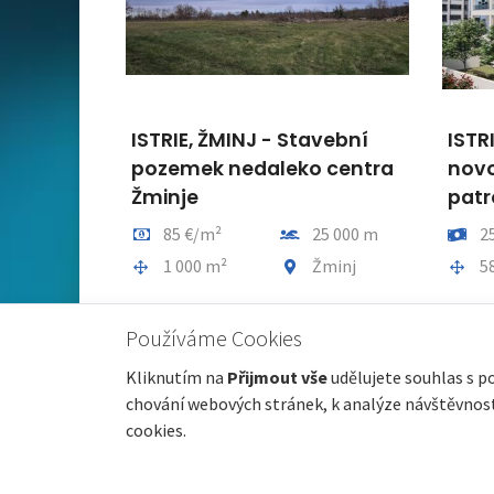
 - Stavební
ISTRIE, PULA - Moderní
aleko centra
novostavba - centrum! 2.
patro!
Vzdálenost od moře
Cena
Vzdálenost od moře
25 000 m
252 488 €
3 600 m
Obec, část obce
Plocha celkem
Obec, část obce
Žminj
58 m²
Pula
Používáme Cookies
Kliknutím na
Přijmout vše
udělujete souhlas s p
chování webových stránek, k analýze návštěvnosti
cookies.
© 2026 nemovitosti-chorvatsko.eu |
GDPR
|
Nastavení 