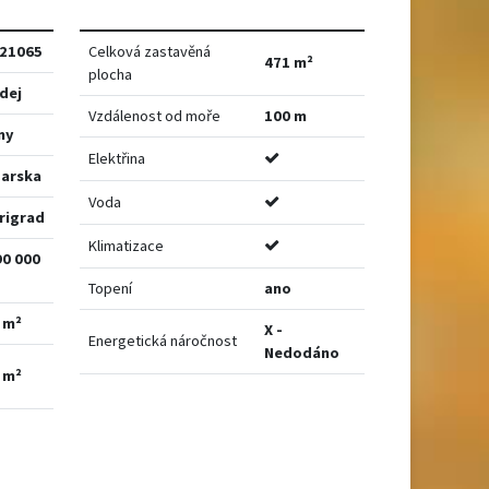
21065
Celková zastavěná
471 m²
plocha
dej
Vzdálenost od moře
100 m
my
Elektřina
arska
Voda
rigrad
Klimatizace
90 000
Topení
ano
 m²
X -
Energetická náročnost
Nedodáno
 m²