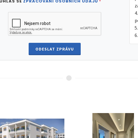
UHLAS SE
ZPRACOVÁNÍ OSOBNÍCH ÚDAJŮ
*
z
p
ODESLAT ZPRÁVU