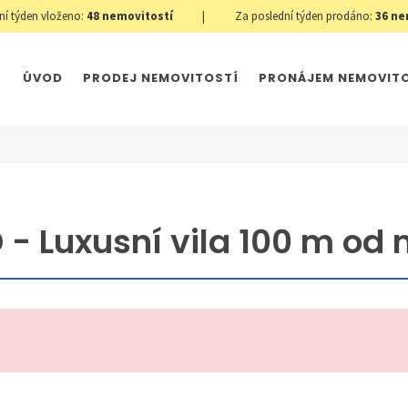
ní týden vloženo:
48
nemovitostí
|
Za poslední týden prodáno:
36
ne
ÚVOD
PRODEJ NEMOVITOSTÍ
PRONÁJEM NEMOVIT
- Luxusní vila 100 m od