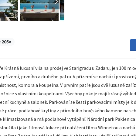
:
205×
Krásná luxusní vila na prodej ve Starigradu u Zadaru, jen 100 m o
 přízemí, prvního a druhého patra. V přízemí se nachází prostorný
místnost, komora a koupelna. V prvním patře jsou dvě luxusně zaří
í ložnice s vlastními koupelnami. Všechny pokoje mají krásný výhle
tní kuchyně a salonek. Parkování se šesti parkovacími místy je k di
řské práce, podlahové krytiny z přírodního bračského kamene na sc
e klimatizovaná a má podlahové vytápění. Národní park Paklenica a
sloužila i jako filmová lokace při natáčení filmu Winnetou a nac