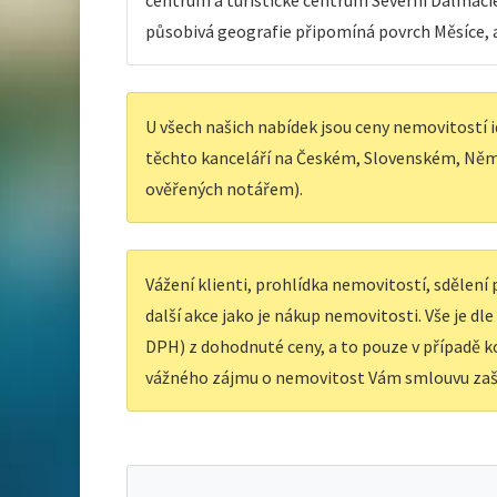
centrum a turistické centrum Severní Dalmácie,
působivá geografie připomíná povrch Měsíce, a
U všech našich nabídek jsou ceny nemovitostí i
těchto kanceláří na Českém, Slovenském, Něm
ověřených notářem).
Vážení klienti, prohlídka nemovitostí, sdělen
další akce jako je nákup nemovitosti. Vše je dl
DPH) z dohodnuté ceny, a to pouze v případě ko
vážného zájmu o nemovitost Vám smlouvu zaš