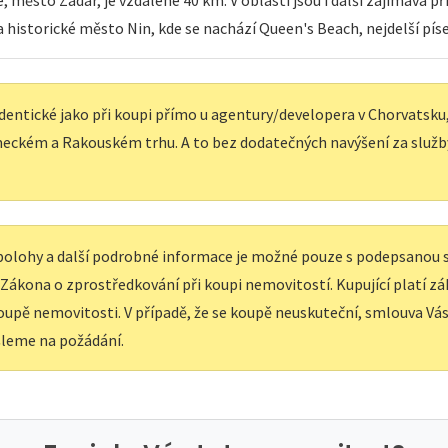
 město Zadar, je vzdálené 40 km. V oblasti jsou i další zajímavá př
 historické město Nin, kde se nachází Queen's Beach, nejdelší pís
dentické jako při koupi přímo u agentury/developera v Chorvatsku, 
eckém a Rakouském trhu. A to bez dodatečných navýšení za služb
í polohy a další podrobné informace je možné pouze s podepsanou
e Zákona o zprostředkování při koupi nemovitostí. Kupující platí z
upě nemovitosti. V případě, že se koupě neuskuteční, smlouva Vás 
leme na požádání.