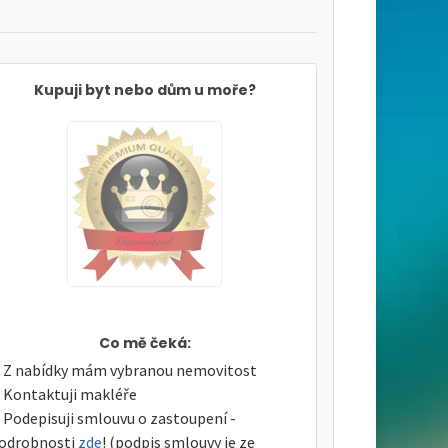
Kupuji byt nebo dům u moře?
Co mě čeká:
Z nabídky mám vybranou nemovitost
Kontaktuji makléře
Podepisuji smlouvu o zastoupení -
odrobnosti
zde
! (podpis smlouvy je ze