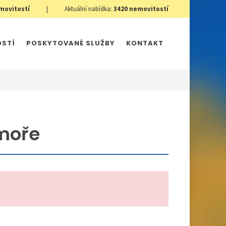
movitostí
|
Aktuální nabídka:
3420
nemovitostí
OSTÍ
POSKYTOVANÉ SLUŽBY
KONTAKT
 moře