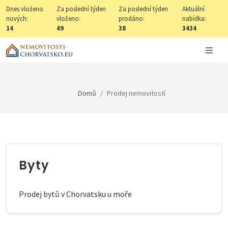
Dnes vloženo
Za poslední týden
Za poslední týden
Aktuální
nových:
vloženo:
prodáno:
nabídka:
14
49
38
3434
Domů
Prodej nemovitostí
Byty
Prodej bytů v Chorvatsku u moře