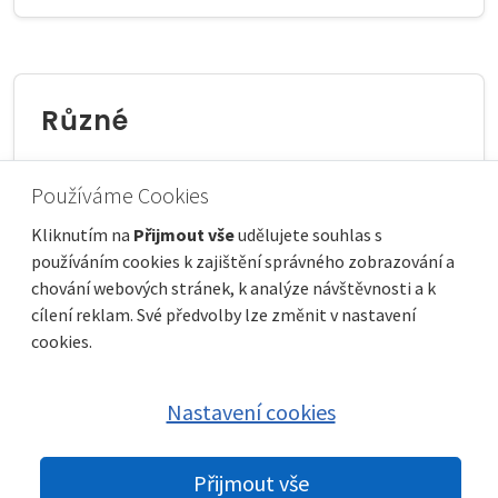
Různé
Různé
Používáme Cookies
Kliknutím na
Přijmout vše
udělujete souhlas s
používáním cookies k zajištění správného zobrazování a
chování webových stránek, k analýze návštěvnosti a k
cílení reklam. Své předvolby lze změnit v nastavení
cookies.
© 2026 nemovitosti-chorvatsko.eu |
GDPR
|
Nastavení cookies
|
Nastavení cookies
Partneři:
Immobilien Kroatien DE
|
Immobilien Kroatien AT
|
Parkety
Praha
Přijmout vše