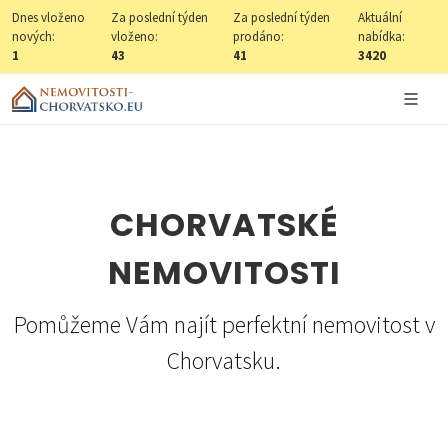
Dnes vloženo
Za poslední týden
Za poslední týden
Aktuální
nových:
vloženo:
prodáno:
nabídka:
1
43
41
3420
CHORVATSKÉ
NEMOVITOSTI
Pomůžeme Vám najít perfektní nemovitost v
Chorvatsku.