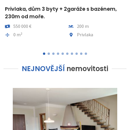
Privlaka, dům 3 byty + 2garáže s bazénem,
230m od moře.
Cena
Vzdálenost od moře
550 000 €
200 m
Plocha celkem
Obec, část obce
0 m²
Privlaka
NEJNOVĚJŠÍ
nemovitosti