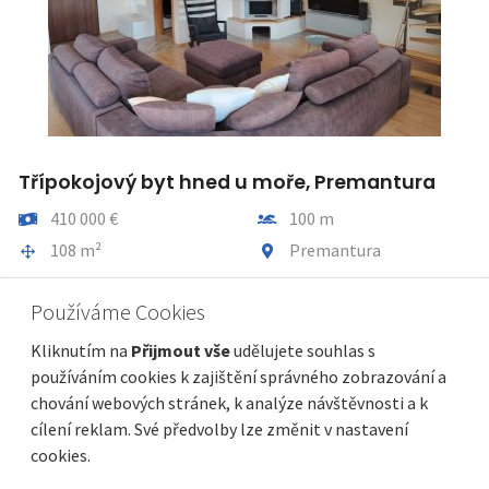
Třípokojový byt hned u moře, Premantura
Cena
Vzdálenost od moře
410 000 €
100 m
Plocha celkem
Obec, část obce
108 m²
Premantura
Používáme Cookies
Kliknutím na
Přijmout vše
udělujete souhlas s
používáním cookies k zajištění správného zobrazování a
chování webových stránek, k analýze návštěvnosti a k
cílení reklam. Své předvolby lze změnit v nastavení
cookies.