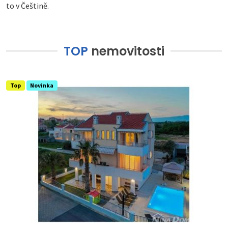
to v Češtině.
TOP
nemovitosti
Top
Novinka