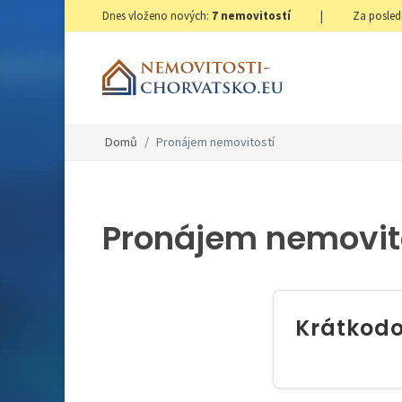
Dnes vloženo nových:
7
nemovitostí
|
Za posled
Domů
Pronájem nemovitostí
Pronájem nemovit
Krátkod