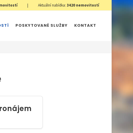
movitostí
|
Aktuální nabídka:
3420
nemovitostí
OSTÍ
POSKYTOVANÉ SLUŽBY
KONTAKT
e
ronájem