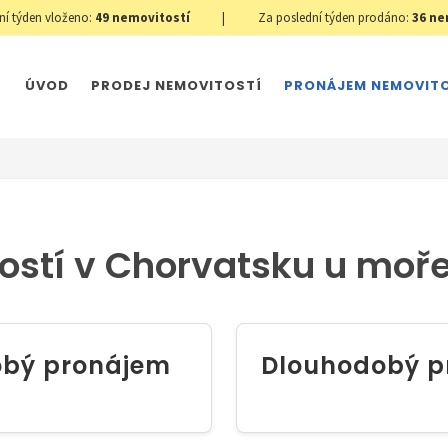
ní týden vloženo:
49
nemovitostí
|
Za poslední týden prodáno:
36
ne
ÚVOD
PRODEJ NEMOVITOSTÍ
PRONÁJEM NEMOVIT
ostí v Chorvatsku u moř
obý pronájem
Dlouhodobý p