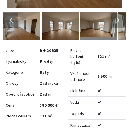
č. ev
DN-20605
Plocha
bydlení
121 m²
Typ nabídky
Prodej
(bytu)
Kategorie
Byty
Vzdálenost
2 500 m
od moře
Okresy
Zadarska
Elektřina
Obec, část obce
Zadar
Voda
Cena
380 000 €
Odpady
Plocha celkem
121 m²
Klimatizace