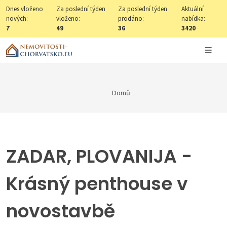
Dnes vloženo
Za poslední týden
Za poslední týden
Aktuální
nových:
vloženo:
prodáno:
nabídka:
7
49
36
3420
Domů
ZADAR, PLOVANIJA -
Krásný penthouse v
novostavbě