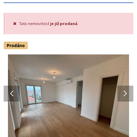
Tato nemovitost
je již prodaná
.
Prodáno