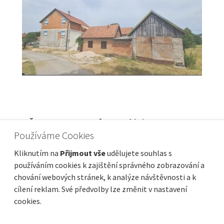
OTOČAC, BRINJE - Dům ve fázi Roh-Bau se
Používáme Cookies
zahradou 42 800 m2
Cena
Vzdálenost od moře
115 000 €
Kliknutím na
Přijmout vše
udělujete souhlas s
používáním cookies k zajištění správného zobrazování a
Plocha celkem
Obec, část obce
160 m²
Brinje
chování webových stránek, k analýze návštěvnosti a k
cílení reklam. Své předvolby lze změnit v nastavení
cookies.