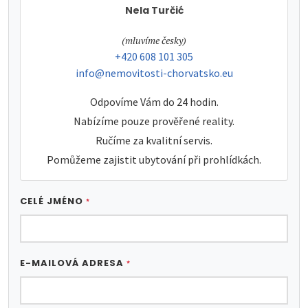
Nela Turčić
tel:
(mluvíme česky)
tel:
+420 608 101 305
e-mail:
info@nemovitosti-chorvatsko.eu
Odpovíme Vám do 24 hodin.
Nabízíme pouze prověřené reality.
Ručíme za kvalitní servis.
Pomůžeme zajistit ubytování při prohlídkách.
CELÉ JMÉNO
*
E-MAILOVÁ ADRESA
*