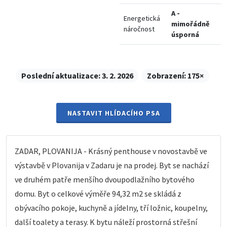
A -
Energetická
mimořádně
náročnost
úsporná
Poslední aktualizace:
3. 2. 2026
Zobrazení:
175×
NASTAVIT HLÍDACÍHO PSA
ZADAR, PLOVANIJA - Krásný penthouse v novostavbě ve
výstavbě v Plovanija v Zadaru je na prodej. Byt se nachází
ve druhém patře menšího dvoupodlažního bytového
domu. Byt o celkové výměře 94,32 m2 se skládá z
obývacího pokoje, kuchyně a jídelny, tří ložnic, koupelny,
další toalety a terasy. K bytu náleží prostorná střešní