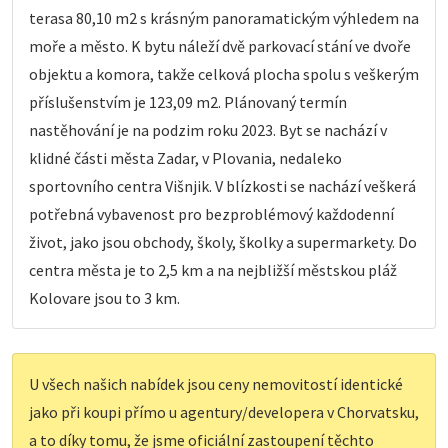
terasa 80,10 m2 s krásným panoramatickým výhledem na
moře a město. K bytu náleží dvě parkovací stání ve dvoře
objektu a komora, takže celková plocha spolu s veškerým
příslušenstvím je 123,09 m2. Plánovaný termín
nastěhování je na podzim roku 2023. Byt se nachází v
klidné části města Zadar, v Plovania, nedaleko
sportovního centra Višnjik. V blízkosti se nachází veškerá
potřebná vybavenost pro bezproblémový každodenní
život, jako jsou obchody, školy, školky a supermarkety. Do
centra města je to 2,5 km a na nejbližší městskou pláž
Kolovare jsou to 3 km.
U všech našich nabídek jsou ceny nemovitostí identické
jako při koupi přímo u agentury/developera v Chorvatsku,
a to díky tomu, že jsme oficiální zastoupení těchto