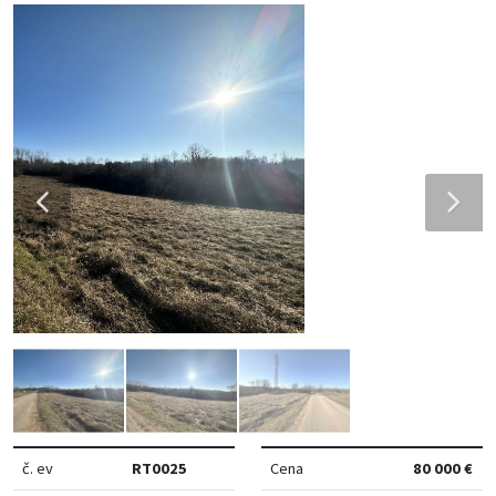
č. ev
RT0025
Cena
80 000 €