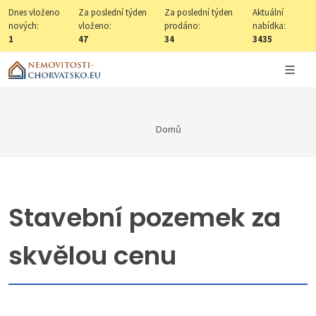
Dnes vloženo
Za poslední týden
Za poslední týden
Aktuální
nových:
vloženo:
prodáno:
nabídka:
1
47
34
3435
Domů
Stavební pozemek za
skvělou cenu