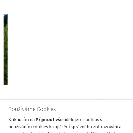
ISTRIE, MOTOVUN - Prostorný stavební
Používáme Cookies
pozemek
Cena za m2
Vzdálenost od moře
83 €/m²
Kliknutím na
Přijmout vše
udělujete souhlas s
používáním cookies k zajištění správného zobrazování a
Plocha celkem
Obec, část obce
5 575 m²
Motovun