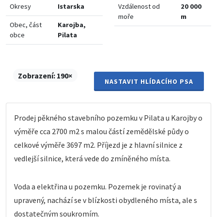
Okresy
Istarska
Vzdálenost od
20 000
moře
m
Obec, část
Karojba,
obce
Pilata
Zobrazení:
190×
NASTAVIT HLÍDACÍHO PSA
Prodej pěkného stavebního pozemku v Pilata u Karojby o
výměře cca 2700 m2 s malou částí zemědělské půdy o
celkové výměře 3697 m2. Příjezd je z hlavní silnice z
vedlejší silnice, která vede do zmíněného místa.
Voda a elektřina u pozemku. Pozemek je rovinatý a
upravený, nachází se v blízkosti obydleného místa, ale s
dostatečným soukromím.