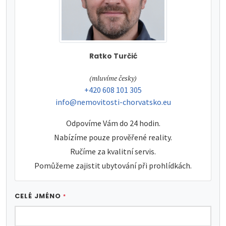
Ratko Turčić
tel:
(mluvíme česky)
tel:
+420 608 101 305
e-mail:
info@nemovitosti-chorvatsko.eu
Odpovíme Vám do 24 hodin.
Nabízíme pouze prověřené reality.
Ručíme za kvalitní servis.
Pomůžeme zajistit ubytování při prohlídkách.
CELÉ JMÉNO
*