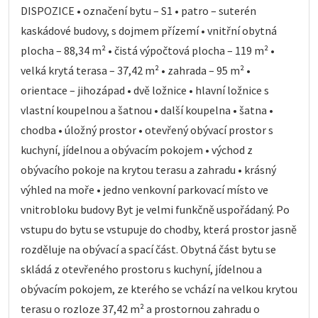
DISPOZICE • označení bytu – S1 • patro – suterén
kaskádové budovy, s dojmem přízemí • vnitřní obytná
plocha – 88,34 m² • čistá výpočtová plocha – 119 m² •
velká krytá terasa – 37,42 m² • zahrada – 95 m² •
orientace – jihozápad • dvě ložnice • hlavní ložnice s
vlastní koupelnou a šatnou • další koupelna • šatna •
chodba • úložný prostor • otevřený obývací prostor s
kuchyní, jídelnou a obývacím pokojem • východ z
obývacího pokoje na krytou terasu a zahradu • krásný
výhled na moře • jedno venkovní parkovací místo ve
vnitrobloku budovy Byt je velmi funkčně uspořádaný. Po
vstupu do bytu se vstupuje do chodby, která prostor jasně
rozděluje na obývací a spací část. Obytná část bytu se
skládá z otevřeného prostoru s kuchyní, jídelnou a
obývacím pokojem, ze kterého se vchází na velkou krytou
terasu o rozloze 37,42 m² a prostornou zahradu o