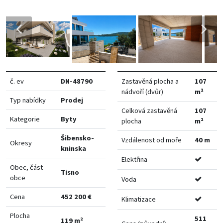
č. ev
DN-48790
Zastavěná plocha a
107
nádvoří (dvůr)
m²
Typ nabídky
Prodej
Celková zastavěná
107
Kategorie
Byty
plocha
m²
Šibensko-
Vzdálenost od moře
40 m
Okresy
kninska
Elektřina
Obec, část
Tisno
obce
Voda
Cena
452 200 €
Klimatizace
Plocha
511
119 m²