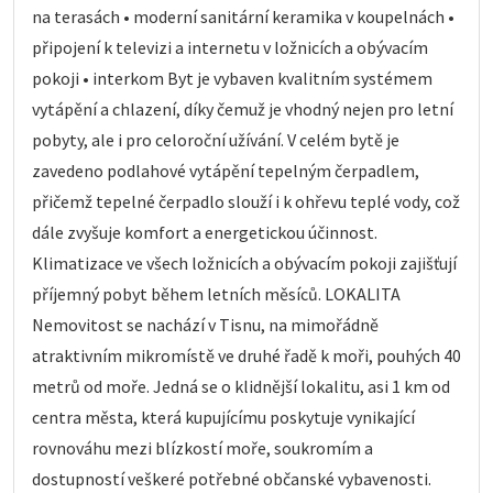
na terasách • moderní sanitární keramika v koupelnách •
připojení k televizi a internetu v ložnicích a obývacím
pokoji • interkom Byt je vybaven kvalitním systémem
vytápění a chlazení, díky čemuž je vhodný nejen pro letní
pobyty, ale i pro celoroční užívání. V celém bytě je
zavedeno podlahové vytápění tepelným čerpadlem,
přičemž tepelné čerpadlo slouží i k ohřevu teplé vody, což
dále zvyšuje komfort a energetickou účinnost.
Klimatizace ve všech ložnicích a obývacím pokoji zajišťují
příjemný pobyt během letních měsíců. LOKALITA
Nemovitost se nachází v Tisnu, na mimořádně
atraktivním mikromístě ve druhé řadě k moři, pouhých 40
metrů od moře. Jedná se o klidnější lokalitu, asi 1 km od
centra města, která kupujícímu poskytuje vynikající
rovnováhu mezi blízkostí moře, soukromím a
dostupností veškeré potřebné občanské vybavenosti.