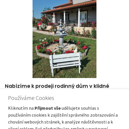
Nabízíme k prodeji rodinný dům v klidné
lokalitě. Marčana.
Používáme Cookies
Cena
Vzdálenost od moře
370 000 €
3 000 m
Kliknutím na
Přijmout vše
udělujete souhlas s
Plocha celkem
Obec, část obce
218 m²
Marčana
používáním cookies k zajištění správného zobrazování a
chování webových stránek, k analýze návštěvnosti a k
cílení reklam. Své předvolby lze změnit v nastavení