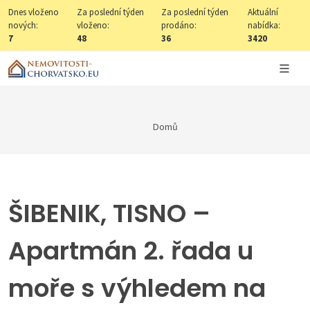
Dnes vloženo
Za poslední týden
Za poslední týden
Aktuální
nových:
vloženo:
prodáno:
nabídka:
7
48
36
3420
Domů
ŠIBENIK, TISNO –
Apartmán 2. řada u
moře s výhledem na