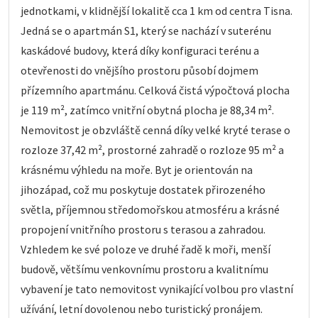
jednotkami, v klidnější lokalitě cca 1 km od centra Tisna.
Jedná se o apartmán S1, který se nachází v suterénu
kaskádové budovy, která díky konfiguraci terénu a
otevřenosti do vnějšího prostoru působí dojmem
přízemního apartmánu. Celková čistá výpočtová plocha
je 119 m², zatímco vnitřní obytná plocha je 88,34 m².
Nemovitost je obzvláště cenná díky velké kryté terase o
rozloze 37,42 m², prostorné zahradě o rozloze 95 m² a
krásnému výhledu na moře. Byt je orientován na
jihozápad, což mu poskytuje dostatek přirozeného
světla, příjemnou středomořskou atmosféru a krásné
propojení vnitřního prostoru s terasou a zahradou.
Vzhledem ke své poloze ve druhé řadě k moři, menší
budově, většímu venkovnímu prostoru a kvalitnímu
vybavení je tato nemovitost vynikající volbou pro vlastní
užívání, letní dovolenou nebo turistický pronájem.