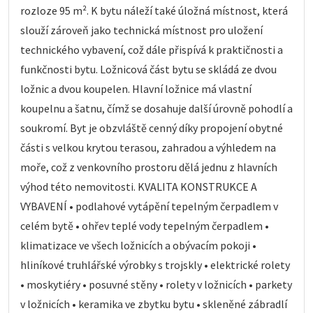
rozloze 95 m². K bytu náleží také úložná místnost, která
slouží zároveň jako technická místnost pro uložení
technického vybavení, což dále přispívá k praktičnosti a
funkčnosti bytu. Ložnicová část bytu se skládá ze dvou
ložnic a dvou koupelen. Hlavní ložnice má vlastní
koupelnu a šatnu, čímž se dosahuje další úrovně pohodlí a
soukromí. Byt je obzvláště cenný díky propojení obytné
části s velkou krytou terasou, zahradou a výhledem na
moře, což z venkovního prostoru dělá jednu z hlavních
výhod této nemovitosti. KVALITA KONSTRUKCE A
VYBAVENÍ • podlahové vytápění tepelným čerpadlem v
celém bytě • ohřev teplé vody tepelným čerpadlem •
klimatizace ve všech ložnicích a obývacím pokoji •
hliníkové truhlářské výrobky s trojskly • elektrické rolety
• moskytiéry • posuvné stěny • rolety v ložnicích • parkety
v ložnicích • keramika ve zbytku bytu • skleněné zábradlí