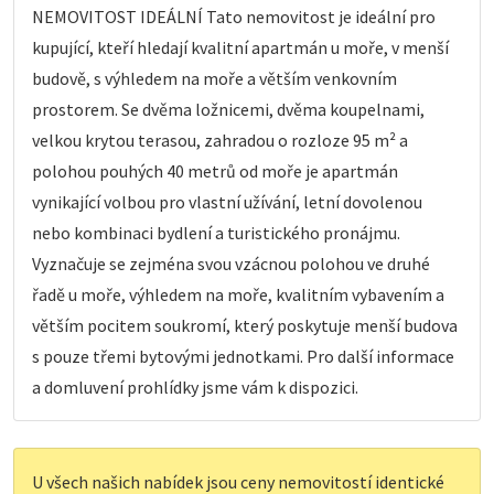
NEMOVITOST IDEÁLNÍ Tato nemovitost je ideální pro
kupující, kteří hledají kvalitní apartmán u moře, v menší
budově, s výhledem na moře a větším venkovním
prostorem. Se dvěma ložnicemi, dvěma koupelnami,
velkou krytou terasou, zahradou o rozloze 95 m² a
polohou pouhých 40 metrů od moře je apartmán
vynikající volbou pro vlastní užívání, letní dovolenou
nebo kombinaci bydlení a turistického pronájmu.
Vyznačuje se zejména svou vzácnou polohou ve druhé
řadě u moře, výhledem na moře, kvalitním vybavením a
větším pocitem soukromí, který poskytuje menší budova
s pouze třemi bytovými jednotkami. Pro další informace
a domluvení prohlídky jsme vám k dispozici.
U všech našich nabídek jsou ceny nemovitostí identické