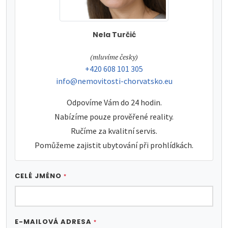
Nela Turčić
tel:
(mluvíme česky)
tel:
+420 608 101 305
e-mail:
info@nemovitosti-chorvatsko.eu
Odpovíme Vám do 24 hodin.
Nabízíme pouze prověřené reality.
Ručíme za kvalitní servis.
Pomůžeme zajistit ubytování při prohlídkách.
CELÉ JMÉNO
*
E-MAILOVÁ ADRESA
*