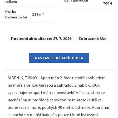
Cena (původní)
celkem
700 €
Plocha
119 m²
bydlení (bytu)
Poslední aktualizace:
27. 7. 2026
Zobrazení:
33×
NASTAVIT HLÍDACÍHO PSA
ŠIBENIK, TISNO – Apartmán 2. řada u moře s výhledem
na moře a velkou terasou a zahradou Z nabídky DUX
vyzdvihujeme apartmán v novostavbě v Tisnu, který se
nachází na mimořádně atraktivním mikrolokalitě ve
druhé řadě u moře, pouhých 40 metrů od moře. Apartmán
se nachází v menší budově s pouze třemi bytovými