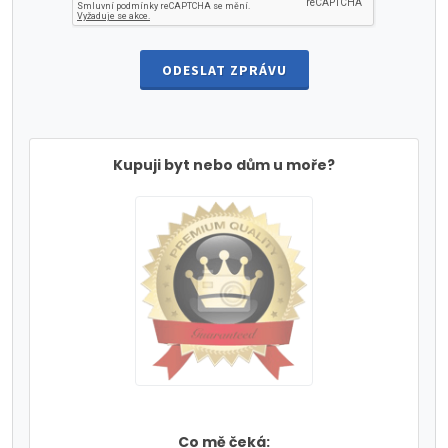
ODESLAT ZPRÁVU
Kupuji byt nebo dům u moře?
Co mě čeká: