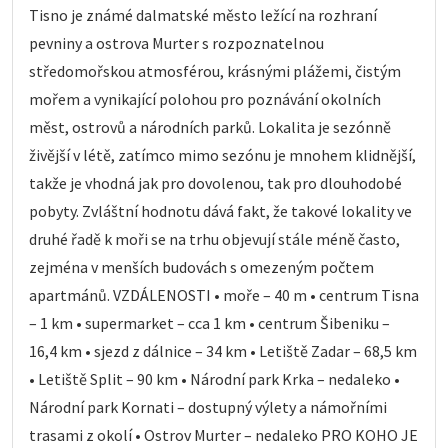
Tisno je známé dalmatské město ležící na rozhraní
pevniny a ostrova Murter s rozpoznatelnou
středomořskou atmosférou, krásnými plážemi, čistým
mořem a vynikající polohou pro poznávání okolních
měst, ostrovů a národních parků. Lokalita je sezónně
živější v létě, zatímco mimo sezónu je mnohem klidnější,
takže je vhodná jak pro dovolenou, tak pro dlouhodobé
pobyty. Zvláštní hodnotu dává fakt, že takové lokality ve
druhé řadě k moři se na trhu objevují stále méně často,
zejména v menších budovách s omezeným počtem
apartmánů. VZDÁLENOSTI • moře – 40 m • centrum Tisna
– 1 km • supermarket – cca 1 km • centrum Šibeniku –
16,4 km • sjezd z dálnice – 34 km • Letiště Zadar – 68,5 km
• Letiště Split – 90 km • Národní park Krka – nedaleko •
Národní park Kornati – dostupný výlety a námořními
trasami z okolí • Ostrov Murter – nedaleko PRO KOHO JE