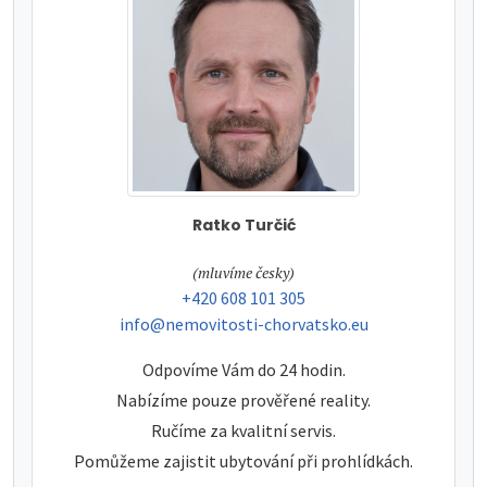
Ratko Turčić
tel:
(mluvíme česky)
tel:
+420 608 101 305
e-mail:
info@nemovitosti-chorvatsko.eu
Odpovíme Vám do 24 hodin.
Nabízíme pouze prověřené reality.
Ručíme za kvalitní servis.
Pomůžeme zajistit ubytování při prohlídkách.