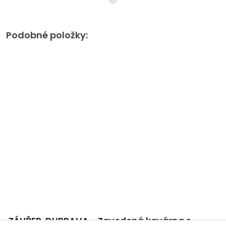
Podobné položky:
ZÁHŘEB, DUBRAVA - Zavedená kavárna s