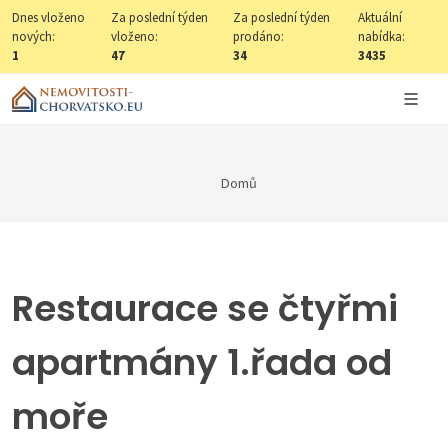
Dnes vloženo
Za poslední týden
Za poslední týden
Aktuální
nových:
vloženo:
prodáno:
nabídka:
1
47
34
3435
Domů
Restaurace se čtyřmi
apartmány 1.řada od
moře