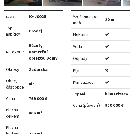
č. ev
IO-J0025
Vzdálenost od
20 m
moře
Typ
Prodej
nabídky
Elektřina
Různé,
Voda
Kategorie
Komerční
objekty, Domy
Odpady
Okresy
Zadarska
Plyn
Obec,
Klimatizace
Vir
část obce
Topení
klimatizace
Cena
799 000 €
Cena (původní)
920 000 €
Plocha
486 m²
celkem
Plocha
bydlení
240 m²