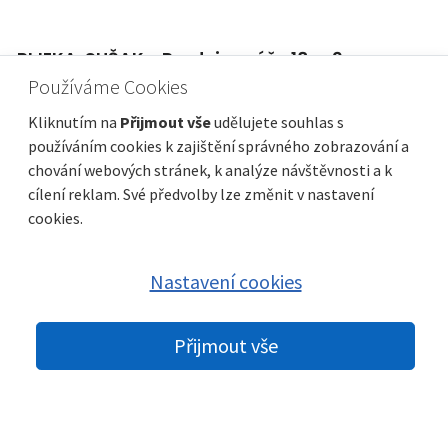
RIJEKA, SUŠAK - Prodej garáže 18 m2
Používáme Cookies
Cena
Vzdálenost od moře
39 000 €
Plocha celkem
Obec, část obce
18 m²
Rijeka
Kliknutím na
Přijmout vše
udělujete souhlas s
používáním cookies k zajištění správného zobrazování a
chování webových stránek, k analýze návštěvnosti a k
cílení reklam. Své předvolby lze změnit v nastavení
cookies.
Nastavení cookies
Přijmout vše
© 2026 nemovitosti-chorvatsko.eu |
GDPR
|
Nastavení cookies
|
Partneři:
Immobilien Kroatien DE
|
Immobilien Kroatien AT
|
Parkety
Praha