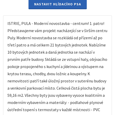
NASTAVIT HLÍDACÍHO PSA
ISTRIE, PULA - Moderní novostavba - centrum! 1. patro!
Představujeme vám projekt nacházející se v širším centru
Puly. Moderní novostavba se rozkládá od přízemí až po
třetí patro a má celkem 21 bytových jednotek. Nabízíme
10 bytových jednotek a daná jednotka se nachází v
prvním patře budovy. Skládá se ze vstupní haly, obývacího
pokoje propojeného s kuchyní a jídelnou a výstupem na
krytou terasu, chodby, dvou ložnic a koupelny. K
nemovitosti patří také úložný prostor v suterénu budovy
a venkovní parkovací místo. Celková čistá plocha bytu je
59,16 m2. Všechny byty jsou vybaveny vysoce kvalitním a
moderním vybavením a materiály: - podlahové plynové
ústřední topení s termostaty v každé místnosti - PVC