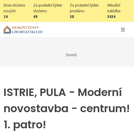
Dnes vloženo
Za poslední týden
Za poslední týden
Aktuální
nových:
vloženo:
prodáno:
nabídka:
14
49
38
3434
Domů
ISTRIE, PULA - Moderní
novostavba - centrum!
1. patro!