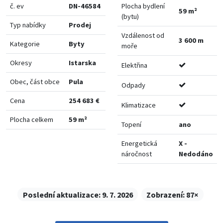
č. ev
DN-46584
Plocha bydlení
59 m²
(bytu)
Typ nabídky
Prodej
Vzdálenost od
3 600 m
Kategorie
Byty
moře
Okresy
Istarska
Elektřina
Obec, část obce
Pula
Odpady
Cena
254 683 €
Klimatizace
Plocha celkem
59 m²
Topení
ano
Energetická
X -
náročnost
Nedodáno
Poslední aktualizace:
9. 7. 2026
Zobrazení:
87×