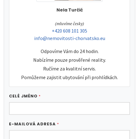
Nela Turčić
tel:
(mluvíme česky)
tel:
+420 608 101 305
e-mail:
info@nemovitosti-chorvatsko.eu
Odpovíme Vám do 24 hodin.
Nabízíme pouze prověřené reality.
Ručíme za kvalitní servis.
Pomůžeme zajistit ubytování při prohlídkách.
CELÉ JMÉNO
*
E-MAILOVÁ ADRESA
*