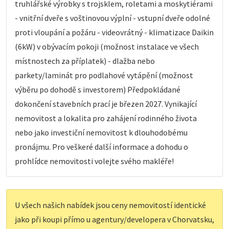
truhlářské výrobky s trojsklem, roletami a moskytiérami
- vnitřní dveře s voštinovou výplní - vstupní dveře odolné
proti vloupání a požáru - videovrátný - klimatizace Daikin
(6kW) v obývacím pokoji (možnost instalace ve všech
místnostech za příplatek) - dlažba nebo
parkety/laminát pro podlahové vytápění (možnost
výběru po dohodě s investorem) Předpokládané
dokončení stavebních prací je březen 2027. Vynikající
nemovitost a lokalita pro zahájení rodinného života
nebo jako investiční nemovitost k dlouhodobému
pronájmu. Pro veškeré další informace a dohodu o
prohlídce nemovitosti volejte svého makléře!
U všech našich nabídek jsou ceny nemovitostí identické
jako při koupi přímo u agentury/developera v Chorvatsku,