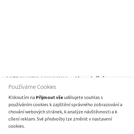
OSTROV KRK, MALINSKA - Okouzlující
kamenný dům s bazénem
Používáme Cookies
Cena
Vzdálenost od moře
675 000 €
2 000 m
Kliknutím na
Přijmout vše
udělujete souhlas s
používáním cookies k zajištění správného zobrazování a
Plocha celkem
Obec, část obce
155 m²
Malinska-Dubašnica
chování webových stránek, k analýze návštěvnosti a k
cílení reklam. Své předvolby lze změnit v nastavení
cookies.