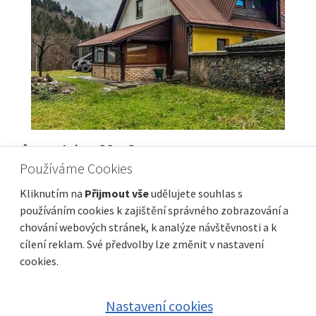
ISTRIE, BARBAN - Moderní přízemní dům s
Používáme Cookies
bazénem
Cena
Vzdálenost od moře
364 000 €
12 000 m
Kliknutím na
Přijmout vše
udělujete souhlas s
používáním cookies k zajištění správného zobrazování a
Plocha celkem
Obec, část obce
122 m²
Barban
chování webových stránek, k analýze návštěvnosti a k
cílení reklam. Své předvolby lze změnit v nastavení
cookies.
Nastavení cookies