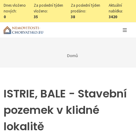
Dnes vloženo
Za poslední týden
Za poslední týden
Aktuální
nových:
vloženo:
prodáno:
nabídka:
0
35
38
3420
Domů
ISTRIE, BALE - Stavební
pozemek v klidné
lokalitě