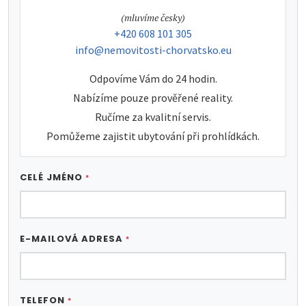
tel:
(mluvíme česky)
tel:
+420 608 101 305
e-mail:
info@nemovitosti-chorvatsko.eu
Odpovíme Vám do 24 hodin.
Nabízíme pouze prověřené reality.
Ručíme za kvalitní servis.
Pomůžeme zajistit ubytování při prohlídkách.
CELÉ JMÉNO
*
E-MAILOVÁ ADRESA
*
TELEFON
*