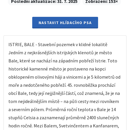
Poslední aktualizace:
31. 7. 2025
Zobrazení:
153×
NASTAVIT HLÍDACÍHO PSA
ISTRIE, BALE - Stavební pozemek v klidné lokalitě
Jedním z nejkrásnějších istrijských klenotů je město
Bale, které se nachází na západním pobřeží Istrie. Toto
historické kamenné město je postaveno na kopci
obklopeném olivovými háji a vinicemi a je 5 kilometrů od
moře a nedotčeného pobřeží. 45. rovnoběžka prochází
obcí Bale, tedy její nejjižnější částí, což znamená, že je na
tom nejideálnějším místě – na půli cesty mezi rovníkem
a severním pólem. Průměrná roční teplota v Bale je 14
stupňů Celsia a zaznamenají průměrně 2400 slunečných
hodin ročně. Mezi Balem, Svetvinčentem a Kanfanarem,