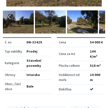
č. ev
DN-33429
Cena
54 000 €
Typ nabídky
Prodej
104
Cena za m2
€/m²
Stavební
Kategorie
pozemky
Plocha celkem
518 m²
Okresy
Istarska
Vzdálenost od
10 000
moře
m
Obec, část
Bale
obce
Elektřina