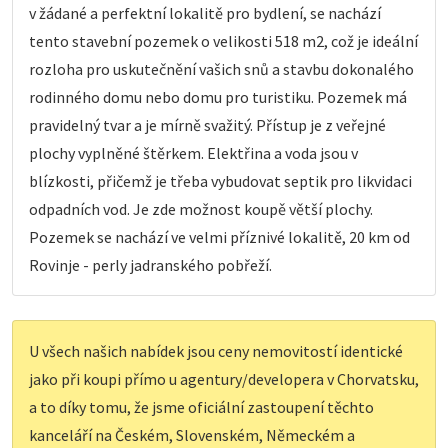
v žádané a perfektní lokalitě pro bydlení, se nachází
tento stavební pozemek o velikosti 518 m2, což je ideální
rozloha pro uskutečnění vašich snů a stavbu dokonalého
rodinného domu nebo domu pro turistiku. Pozemek má
pravidelný tvar a je mírně svažitý. Přístup je z veřejné
plochy vyplněné štěrkem. Elektřina a voda jsou v
blízkosti, přičemž je třeba vybudovat septik pro likvidaci
odpadních vod. Je zde možnost koupě větší plochy.
Pozemek se nachází ve velmi příznivé lokalitě, 20 km od
Rovinje - perly jadranského pobřeží.
U všech našich nabídek jsou ceny nemovitostí identické
jako při koupi přímo u agentury/developera v Chorvatsku,
a to díky tomu, že jsme oficiální zastoupení těchto
kanceláří na Českém, Slovenském, Německém a