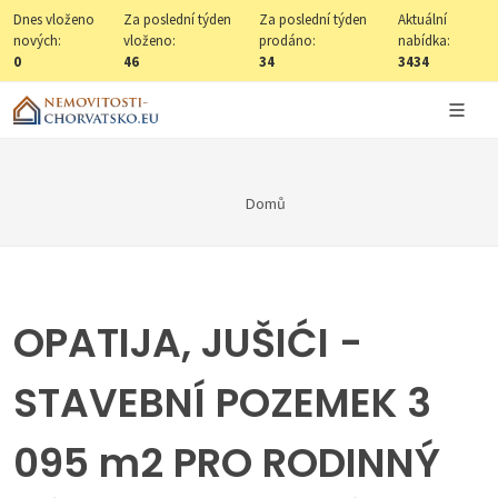
Dnes vloženo
Za poslední týden
Za poslední týden
Aktuální
nových:
vloženo:
prodáno:
nabídka:
0
46
34
3434
Domů
OPATIJA, JUŠIĆI -
STAVEBNÍ POZEMEK 3
095 m2 PRO RODINNÝ