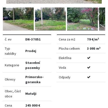
č. ev
DN-37051
Cena za m2
79 €/m²
Typ
Plocha celkem
3 095 m²
Prodej
nabídky
Elektřina
Stavební
Kategorie
Voda
pozemky
Primorsko-
Odpady
Okresy
goranska
Obec, část
Matulji
obce
Cena
245 000 €