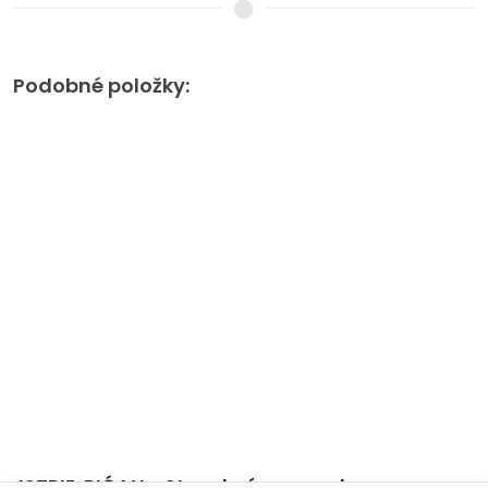
Podobné položky:
ISTRIE, PIĆAN - Stavební pozemek s