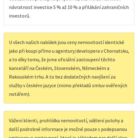
návratnost investice 5 % až 10 % a přilákání zahraničních
investorů.
U všech našich nabídek jsou ceny nemovitostí identické
jako při koupi přímo u agentury/developera v Chorvatsku,
a to díky tomu, že jsme oficiální zastoupení těchto
kanceláří na Českém, Slovenském, Německém a
Rakouském trhu. A to bez dodatečných navýšení za
služby v českém jazyce (mimo překladů smluv ověřených
notářem).
Vážení klienti, prohlídka nemovitostí, sdělení polohy a
další podrobné informace je možné pouze s podepsanou
smlouvou o zastoupení, která je základem pro další akce