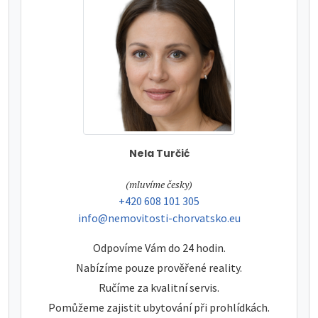
Nela Turčić
tel:
(mluvíme česky)
tel:
+420 608 101 305
e-mail:
info@nemovitosti-chorvatsko.eu
Odpovíme Vám do 24 hodin.
Nabízíme pouze prověřené reality.
Ručíme za kvalitní servis.
Pomůžeme zajistit ubytování při prohlídkách.