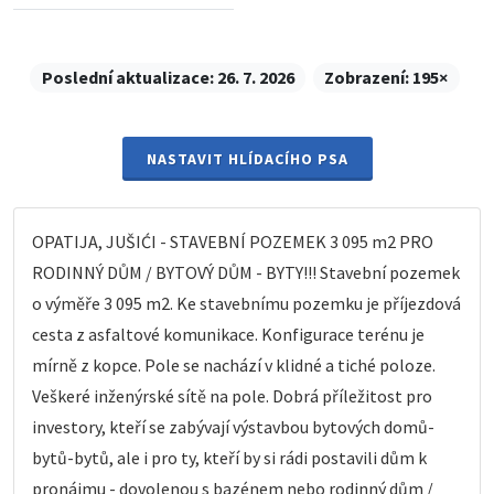
Poslední aktualizace:
26. 7. 2026
Zobrazení:
195×
NASTAVIT HLÍDACÍHO PSA
OPATIJA, JUŠIĆI - STAVEBNÍ POZEMEK 3 095 m2 PRO
RODINNÝ DŮM / BYTOVÝ DŮM - BYTY!!! Stavební pozemek
o výměře 3 095 m2. Ke stavebnímu pozemku je příjezdová
cesta z asfaltové komunikace. Konfigurace terénu je
mírně z kopce. Pole se nachází v klidné a tiché poloze.
Veškeré inženýrské sítě na pole. Dobrá příležitost pro
investory, kteří se zabývají výstavbou bytových domů-
bytů-bytů, ale i pro ty, kteří by si rádi postavili dům k
pronájmu - dovolenou s bazénem nebo rodinný dům /