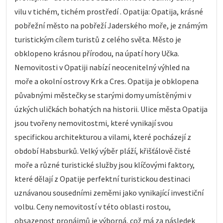
vilu v tichém, tichém prostředí . Opatija: Opatija, krásné
pobřežní město na pobřeží Jaderského moře, je známým
turistickým cílem turistů z celého světa. Město je
obklopeno krásnou přírodou, na úpatí hory Učka.
Nemovitosti v Opatiji nabízí neocenitelný výhled na
moře a okolní ostrovy Krk a Cres. Opatija je obklopena
půvabnými městečky se starými domy umístěnými v
úzkých uličkách bohatých na historii. Ulice města Opatija
jsou tvořeny nemovitostmi, které vynikají svou
specifickou architekturou a vilami, které pocházejí z
období Habsburků. Velký výběr pláží, křišťálově čisté
moře a různé turistické služby jsou klíčovými faktory,
které dělají z Opatije perfektní turistickou destinaci
uznávanou sousedními zeměmi jako vynikající investiční
volbu. Ceny nemovitostí v této oblasti rostou,
obsazenost pronájmů je výborná, což má za následek