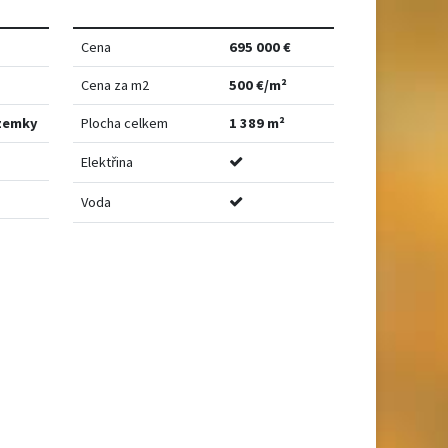
Cena
695 000 €
Cena za m2
500 €/m²
zemky
Plocha celkem
1 389 m²
Elektřina
Voda