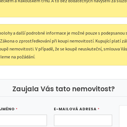
eckém a Rakouském trhu. A to bez dodatečných navýšení za služb
í polohy a další podrobné informace je možné pouze s podepsanou
e Zákona o zprostředkování při koupi nemovitostí. Kupující platí z
upě nemovitosti. V případě, že se koupě neuskuteční, smlouva Vás 
leme na požádání.
Zaujala Vás tato nemovitost?
 JMÉNO
E-MAILOVÁ ADRESA
*
*