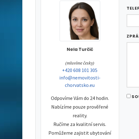
TELE
ZPR
Nela Turčić
tel:
(mluvíme česky)
tel:
+420 608 101 305
e-mail:
info@nemovitosti-
chorvatsko.eu
SO
Odpovíme Vám do 24 hodin.
Nabízíme pouze prověřené
reality.
Ručíme za kvalitní servis.
Pomůžeme zajistit ubytování