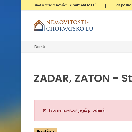
Dnes vloženo nových:
7
nemovitostí
|
Za posled
Domů
ZADAR, ZATON - St
Tato nemovitost
je již prodaná
.
Prodáno