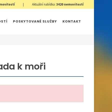
movitostí
|
Aktuální nabídka:
3420
nemovitostí
OSTÍ
POSKYTOVANÉ SLUŽBY
KONTAKT
ada k moři