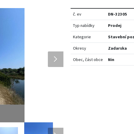
č. ev
DN-32305
Typ nabídky
Prodej
Kategorie
Stavební po
Okresy
Zadarska
Obec, část obce
Nin