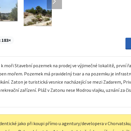
:
183×
k moři Stavební pozemek na prodej ve výjimečné lokalitě, první 
open mořem. Pozemek má pravidelný tvar a na pozemku je infrastr
nikání. Zaton je turistická vesnice nacházející se mezi Zadarem, P
ná rekreační zařízení. Pláž v Zatonu nese Modrou vlajku, uznání za č
dentické jako při koupi přímo u agentury/developera v Chorvatsku, 