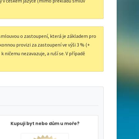
y v českém jazyce (mimo překladů smluv
 smlouvou o zastoupení, která je základem pro
ákonnou provizi za zastoupení ve výši 3 % (+
k ničemu nezavazuje, a ruší se. V případě
Kupuji byt nebo dům u moře?