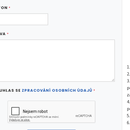
FON
*
ÁVA
*
p
UHLAS SE
ZPRACOVÁNÍ OSOBNÍCH ÚDAJŮ
*
z
p