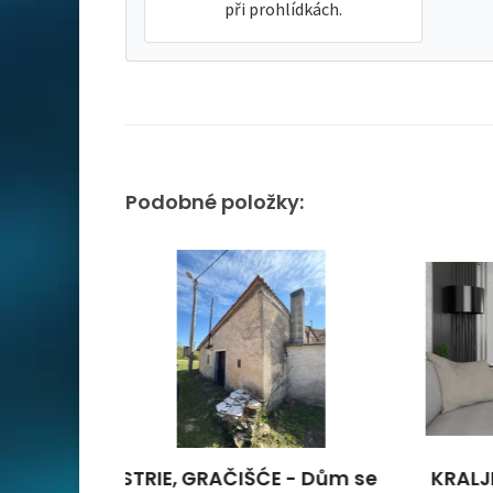
při prohlídkách.
Podobné položky:
- Dům se
KRALJEVICA - 2 ložnice +
Duga