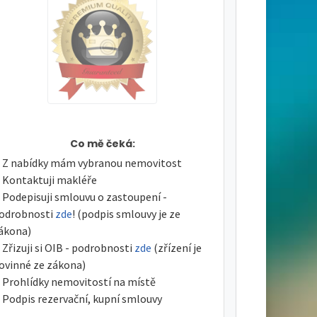
Co mě čeká:
Z nabídky mám vybranou nemovitost
Kontaktuji makléře
Podepisuji smlouvu o zastoupení -
odrobnosti
zde
! (podpis smlouvy je ze
ákona)
Zřizuji si OIB - podrobnosti
zde
(zřízení je
ovinné ze zákona)
Prohlídky nemovitostí na místě
Podpis rezervační, kupní smlouvy