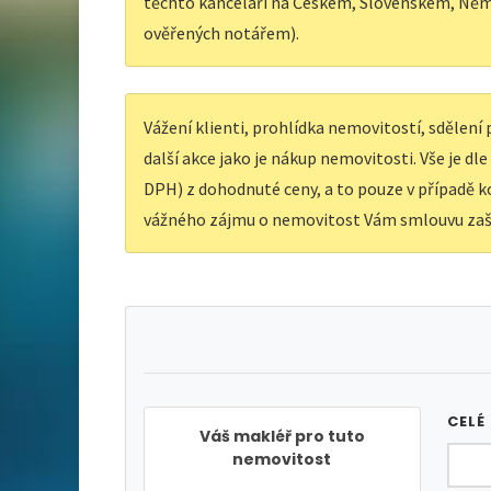
těchto kanceláří na Českém, Slovenském, Něm
ověřených notářem).
Vážení klienti, prohlídka nemovitostí, sdělen
další akce jako je nákup nemovitosti. Vše je dl
DPH) z dohodnuté ceny, a to pouze v případě ko
vážného zájmu o nemovitost Vám smlouvu zaš
CELÉ
Váš makléř pro tuto
nemovitost