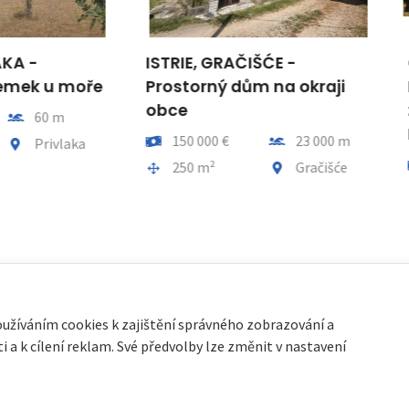
IE, GRAČIŠĆE -
OSTROV CRES, CRES -
torný dům na okraji
Moderní byt 3+1 na okr
e
zeleného pásu,
NOVOSTAVBA!
Vzdálenost od moře
50 000 €
23 000 m
Cena
Vzdálenos
498 000 €
280 
a celkem
Obec, část obce
50 m²
Gračišće
Plocha celkem
Obec, čás
119 m²
Cres
oužíváním cookies k zajištění správného zobrazování a
 a k cílení reklam. Své předvolby lze změnit v nastavení
cookies
| Partneři:
Immobilien Kroatien DE
|
Immobilien Kroatien AT
|
Pa