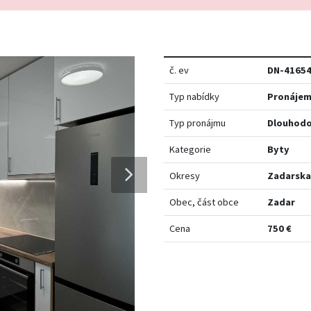
č. ev
DN-4165
Typ nabídky
Pronáje
Typ pronájmu
Dlouhod
Kategorie
Byty
Okresy
Zadarska
Obec, část obce
Zadar
Cena
750 €