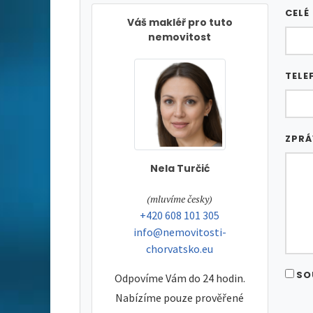
CELÉ
Váš makléř pro tuto
nemovitost
TELE
ZPR
Nela Turčić
tel:
(mluvíme česky)
tel:
+420 608 101 305
e-mail:
info@nemovitosti-
chorvatsko.eu
SO
Odpovíme Vám do 24 hodin.
Nabízíme pouze prověřené