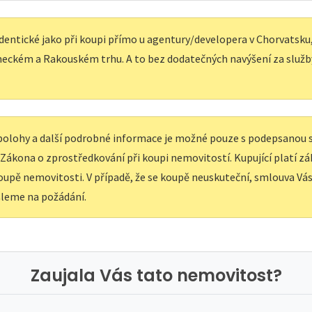
dentické jako při koupi přímo u agentury/developera v Chorvatsku, 
eckém a Rakouském trhu. A to bez dodatečných navýšení za služb
í polohy a další podrobné informace je možné pouze s podepsanou
e Zákona o zprostředkování při koupi nemovitostí. Kupující platí z
upě nemovitosti. V případě, že se koupě neuskuteční, smlouva Vás 
leme na požádání.
Zaujala Vás tato nemovitost?