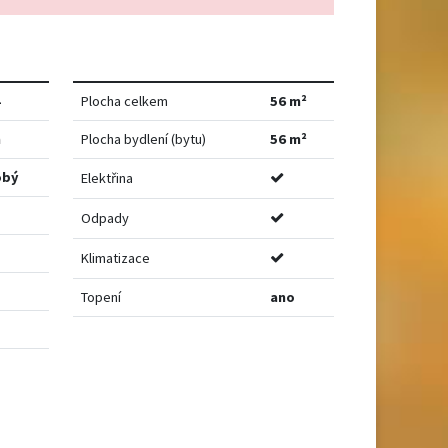
4
Plocha celkem
56 m²
m
Plocha bydlení (bytu)
56 m²
obý
Elektřina
Odpady
Klimatizace
Topení
ano