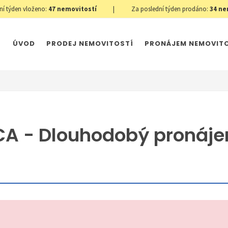
ní týden vloženo:
47
nemovitostí
|
Za poslední týden prodáno:
34
ne
ÚVOD
PRODEJ NEMOVITOSTÍ
PRONÁJEM NEMOVIT
A - Dlouhodobý pronájem