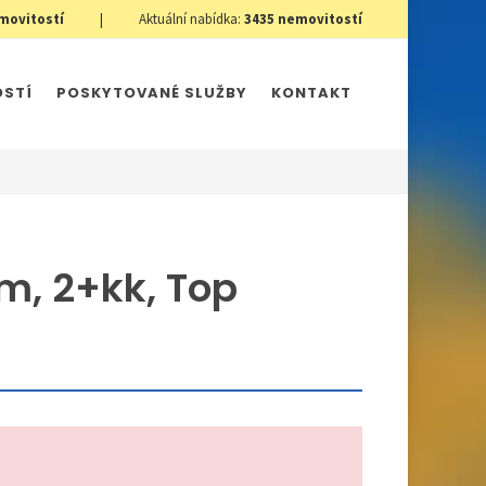
movitostí
|
Aktuální nabídka:
3435
nemovitostí
OSTÍ
POSKYTOVANÉ SLUŽBY
KONTAKT
, 2+kk, Top