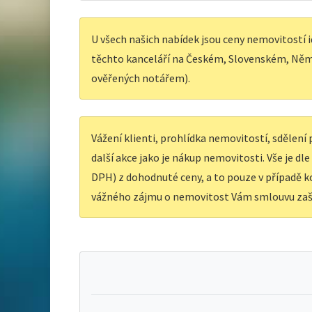
U všech našich nabídek jsou ceny nemovitostí i
těchto kanceláří na Českém, Slovenském, Něm
ověřených notářem).
Vážení klienti, prohlídka nemovitostí, sdělen
další akce jako je nákup nemovitosti. Vše je dl
DPH) z dohodnuté ceny, a to pouze v případě ko
vážného zájmu o nemovitost Vám smlouvu zaš