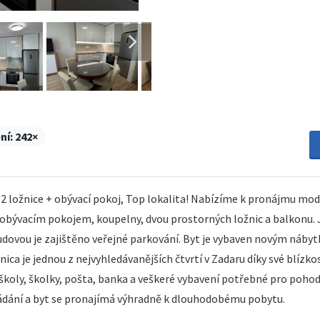
ní:
242×
ožnice + obývací pokoj, Top lokalita! Nabízíme k pronájmu mode
a obývacím pokojem, koupelny, dvou prostorných ložnic a balkonu. Je
d budovou je zajištěno veřejné parkování. Byt je vybaven novým ná
ca je jednou z nejvyhledávanějších čtvrtí v Zadaru díky své blízk
koly, školky, pošta, banka a veškeré vybavení potřebné pro pohodln
žádání a byt se pronajímá výhradně k dlouhodobému pobytu.