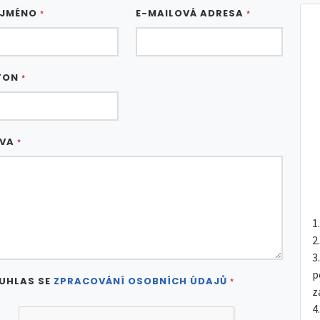
 JMÉNO
E-MAILOVÁ ADRESA
*
*
FON
*
ÁVA
*
p
UHLAS SE
ZPRACOVÁNÍ OSOBNÍCH ÚDAJŮ
*
z