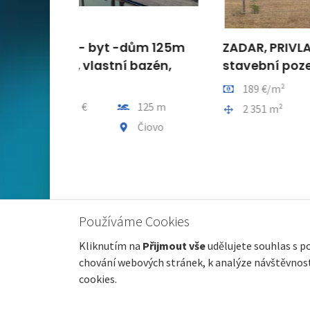
ům 125m
ZADAR, PRIVLAKA -
ISTR
azén,
stavební pozemek u moře
Pros
obc
Cena za m2
Vzdálenost od moře
189 €/m²
60 m
lenost od moře
Cena
125 m
1
Plocha celkem
Obec, část obce
2 351 m²
Privlaka
, část obce
Ploch
Čiovo
2
Používáme Cookies
Kliknutím na
Přijmout vše
udělujete souhlas s p
chování webových stránek, k analýze návštěvnosti
cookies.
© 2026 nemovitosti-chorvatsko.eu |
GDPR
|
Nastavení 