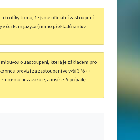
a to díky tomu, že jsme oficiální zastoupení
y v českém jazyce (mimo překladů smluv
 smlouvou o zastoupení, která je základem pro
ákonnou provizi za zastoupení ve výši 3 % (+
k ničemu nezavazuje, a ruší se. V případě