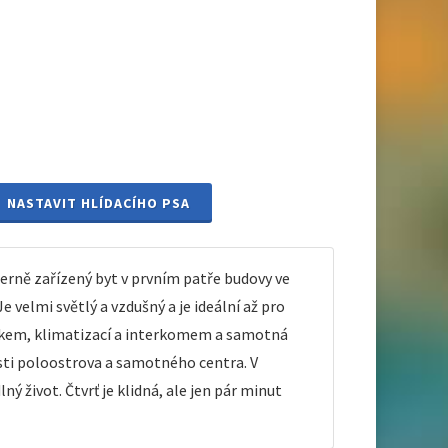
NASTAVIT HLÍDACÍHO PSA
rně zařízený byt v prvním patře budovy ve
 velmi světlý a vzdušný a je ideální až pro
bytkem, klimatizací a interkomem a samotná
osti poloostrova a samotného centra. V
ý život. Čtvrť je klidná, ale jen pár minut