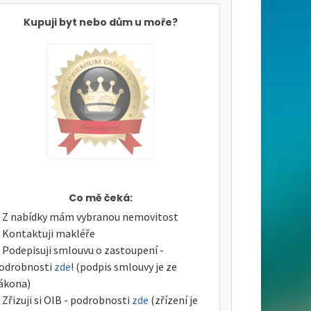
Kupuji byt nebo dům u moře?
Co mě čeká:
Z nabídky mám vybranou nemovitost
Kontaktuji makléře
Podepisuji smlouvu o zastoupení -
odrobnosti
zde
! (podpis smlouvy je ze
ákona)
Zřizuji si OIB - podrobnosti
zde
(zřízení je