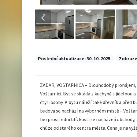
Poslední aktualizace:
30. 10. 2025
Zobraze
ZADAR, VOŠTARNICA – Dlouhodobý pronájem, 2 l
Voštarnici. Byt se skládá z kuchyně s jídelnou 
čtyři osoby. K bytu náleží také dřevník a pře
budova se nachází na výborném místě – Voštarni
bezprostřední blízkosti se nacházejí obchody, š
chůze od starého centra města. Cena je na vy