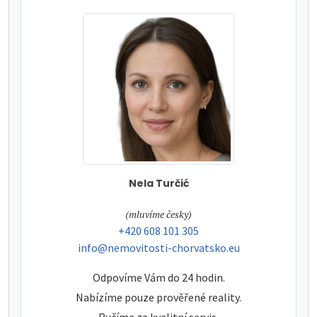
Nela Turčić
tel:
(mluvíme česky)
tel:
+420 608 101 305
e-mail:
info@nemovitosti-chorvatsko.eu
Odpovíme Vám do 24 hodin.
Nabízíme pouze prověřené reality.
Ručíme za kvalitní servis.