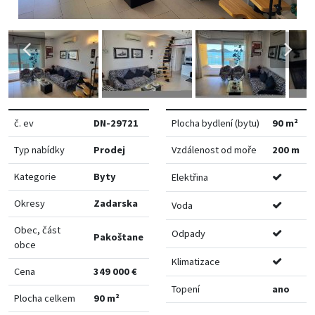
č. ev
DN-29721
Plocha bydlení (bytu)
90 m²
Typ nabídky
Prodej
Vzdálenost od moře
200 m
Kategorie
Byty
Elektřina
Okresy
Zadarska
Voda
Obec, část
Odpady
Pakoštane
obce
Klimatizace
Cena
349 000 €
Topení
ano
Plocha celkem
90 m²