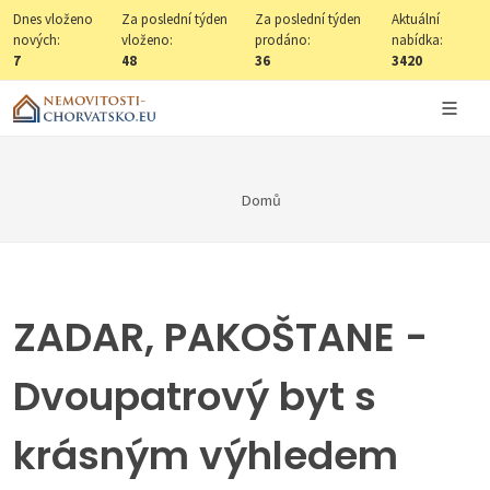
Dnes vloženo
Za poslední týden
Za poslední týden
Aktuální
nových:
vloženo:
prodáno:
nabídka:
7
48
36
3420
Domů
ZADAR, PAKOŠTANE -
Dvoupatrový byt s
krásným výhledem