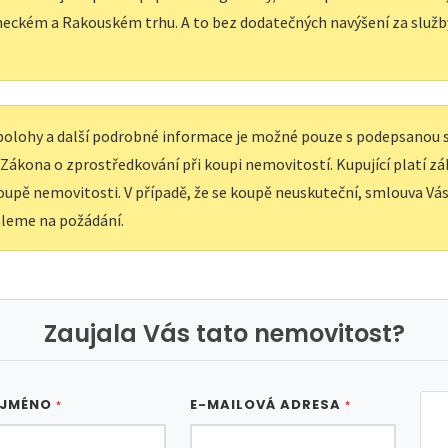
eckém a Rakouském trhu. A to bez dodatečných navýšení za služb
í polohy a další podrobné informace je možné pouze s podepsanou
e Zákona o zprostředkování při koupi nemovitostí. Kupující platí z
upě nemovitosti. V případě, že se koupě neuskuteční, smlouva Vás 
leme na požádání.
Zaujala Vás tato nemovitost?
 JMÉNO
E-MAILOVÁ ADRESA
*
*