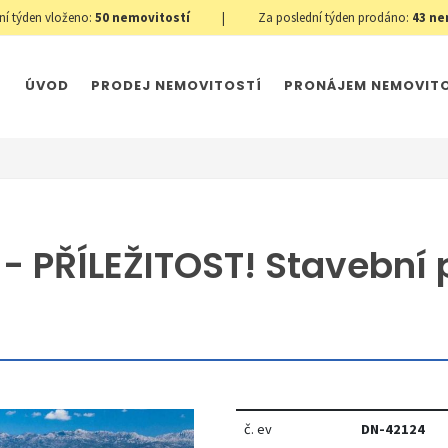
ní týden vloženo:
50
nemovitostí
|
Za poslední týden prodáno:
43
ne
ÚVOD
PRODEJ NEMOVITOSTÍ
PRONÁJEM NEMOVIT
- PŘÍLEŽITOST! Stavební
č. ev
DN-42124