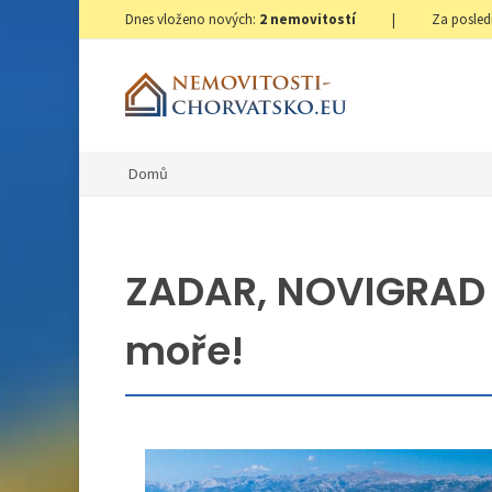
Dnes vloženo nových:
2
nemovitostí
|
Za posled
Domů
ZADAR, NOVIGRAD 
moře!