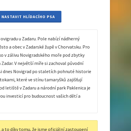
NASTAVIT HLÍDACÍHO PSA
vigradu u Zadaru. Pole nabízí nádherný
ěsto a obec v Zadarské župě v Chorvatsku. Pro
oko v zálivu Novigradského moře pod zbytky
adar. V největší míře si zachoval původní
si dnes Novigrad po staletích pohnuté historie
tokami, které ve stínu tamaryšků zajišťují
od letiště v Zadaru a národní park Paklenica je
u investicí pro budoucnost vašich dětí a
a to díky tomu, že jsme oficiální zastoupení