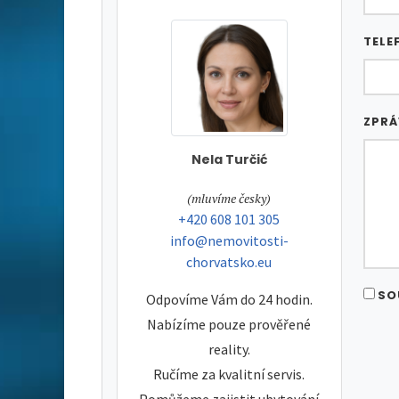
TELE
ZPR
Nela Turčić
tel:
(mluvíme česky)
tel:
+420 608 101 305
e-mail:
info@nemovitosti-
chorvatsko.eu
SO
Odpovíme Vám do 24 hodin.
Nabízíme pouze prověřené
reality.
Ručíme za kvalitní servis.