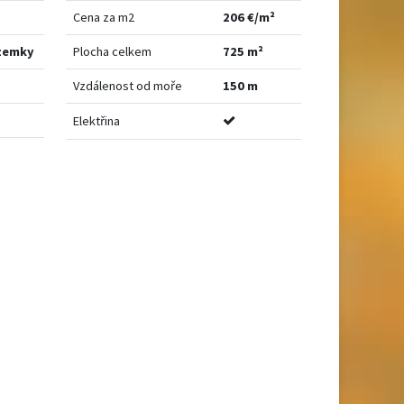
Cena za m2
206 €/m²
zemky
Plocha celkem
725 m²
Vzdálenost od moře
150 m
Elektřina