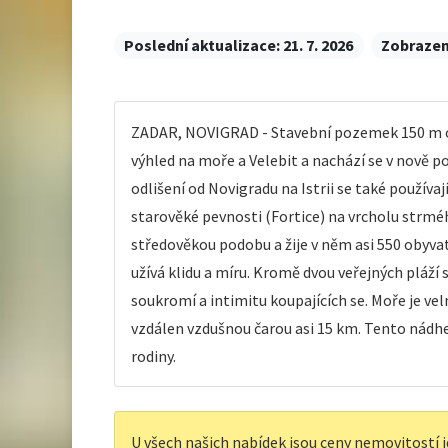
Poslední aktualizace:
21. 7. 2026
Zobrazen
ZADAR, NOVIGRAD - Stavební pozemek 150 m od 
výhled na moře a Velebit a nachází se v nově p
odlišení od Novigradu na Istrii se také použív
starověké pevnosti (Fortice) na vrcholu strmé
středověkou podobu a žije v něm asi 550 obyvat
užívá klidu a míru. Kromě dvou veřejných pláží
soukromí a intimitu koupajících se. Moře je vel
vzdálen vzdušnou čarou asi 15 km. Tento nádhe
rodiny.
U všech našich nabídek jsou ceny nemovitostí i