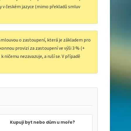
y v českém jazyce (mimo překladů smluv
 smlouvou o zastoupení, která je základem pro
ákonnou provizi za zastoupení ve výši 3 % (+
k ničemu nezavazuje, a ruší se. V případě
Kupuji byt nebo dům u moře?