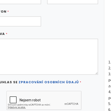
FON
*
ÁVA
*
p
UHLAS SE
ZPRACOVÁNÍ OSOBNÍCH ÚDAJŮ
*
z
p