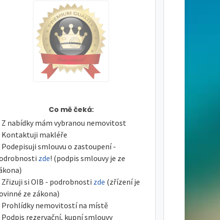
Co mě čeká:
Z nabídky mám vybranou nemovitost
Kontaktuji makléře
Podepisuji smlouvu o zastoupení -
odrobnosti
zde
! (podpis smlouvy je ze
ákona)
Zřizuji si OIB - podrobnosti
zde
(zřízení je
ovinné ze zákona)
Prohlídky nemovitostí na místě
Podpis rezervační, kupní smlouvy