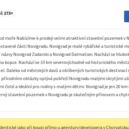
í:
273×
moře Nabízíme k prodeji velmi atraktivní stavební pozemek v No
ostavené části Novigradu. Novigrad je malé rybářské a turistické m
ají názvy Novigrad Zadarski a Novigrad Dalmatian. Nachází se hlub
ho kopce. Nachází se 33 km severovýchodně od historického města Z
el. Daleko od městských davů a oblíbených turistických destinací 
 s přírodními oblázky oplývá pobřeží Novigradu malými skrytými zá
mi čisté a ideální pro rodiny s malými dětmi. Novigrad je jen 20 km 
rný stavební pozemek v Novigradu je skutečným přínosem a chytro
dentické jako při koupi přímo u agentury/developera v Chorvatsku, 