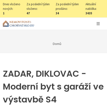
Dnes vloženo
Za poslední týden
Za poslední týden
Aktuální
nových:
vloženo:
prodáno:
nabídka:
1
47
34
3435
Domů
ZADAR, DIKLOVAC -
Moderní byt s garáží ve
výstavbě S4