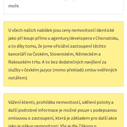
moře.
U všech našich nabídek jsou ceny nemovitostí identické
jako při koupi přímo u agentury/developera v Chorvatsku,
a to díky tomu, že jsme oficiální zastoupení těchto
kanceláří na Českém, Slovenském, Německém a
Rakouském trhu. A to bez dodatečných navýšení za
služby v českém jazyce (mimo překladů smluv ověřených
notářem).
Vážení klienti, prohlídka nemovitostí, sdělení polohy a
další podrobné informace je možné pouze s podepsanou
smlouvou o zastoupení, která je základem pro další akce
jako je nákup nemovitosti. Vše je dle Zákona o