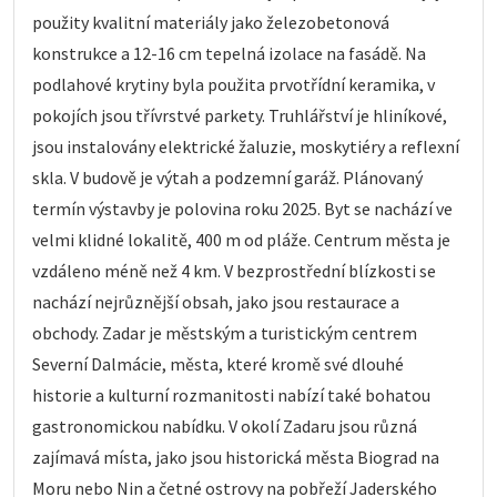
použity kvalitní materiály jako železobetonová
konstrukce a 12-16 cm tepelná izolace na fasádě. Na
podlahové krytiny byla použita prvotřídní keramika, v
pokojích jsou třívrstvé parkety. Truhlářství je hliníkové,
jsou instalovány elektrické žaluzie, moskytiéry a reflexní
skla. V budově je výtah a podzemní garáž. Plánovaný
termín výstavby je polovina roku 2025. Byt se nachází ve
velmi klidné lokalitě, 400 m od pláže. Centrum města je
vzdáleno méně než 4 km. V bezprostřední blízkosti se
nachází nejrůznější obsah, jako jsou restaurace a
obchody. Zadar je městským a turistickým centrem
Severní Dalmácie, města, které kromě své dlouhé
historie a kulturní rozmanitosti nabízí také bohatou
gastronomickou nabídku. V okolí Zadaru jsou různá
zajímavá místa, jako jsou historická města Biograd na
Moru nebo Nin a četné ostrovy na pobřeží Jaderského