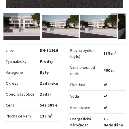
č. ev
DN-31916
Plocha bydlení
138 m²
(bytu)
Typ nabídky
Prodej
Vzdálenost od
400 m
Kategorie
Byty
moře
Okresy
Zadarska
Elektřina
Obec, část obce
Zadar
Voda
Cena
547 589 €
Klimatizace
Plocha celkem
138 m²
Energetická
X -
náročnost
Nedodáno