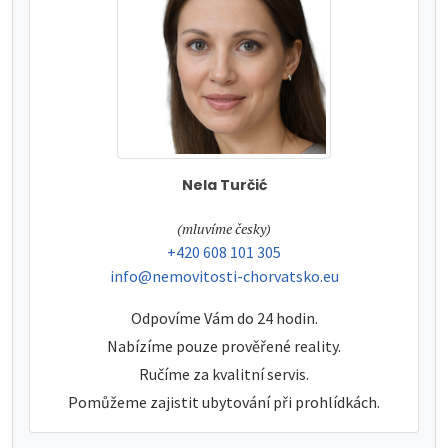
Nela Turčić
tel:
(mluvíme česky)
tel:
+420 608 101 305
e-mail:
info@nemovitosti-chorvatsko.eu
Odpovíme Vám do 24 hodin.
Nabízíme pouze prověřené reality.
Ručíme za kvalitní servis.
Pomůžeme zajistit ubytování při prohlídkách.