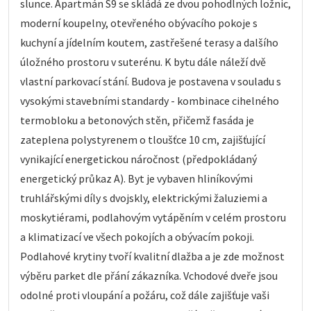
slunce. Apartmán S9 se skládá ze dvou pohodlných ložnic,
moderní koupelny, otevřeného obývacího pokoje s
kuchyní a jídelním koutem, zastřešené terasy a dalšího
úložného prostoru v suterénu. K bytu dále náleží dvě
vlastní parkovací stání. Budova je postavena v souladu s
vysokými stavebními standardy - kombinace cihelného
termobloku a betonových stěn, přičemž fasáda je
zateplena polystyrenem o tloušťce 10 cm, zajišťující
vynikající energetickou náročnost (předpokládaný
energetický průkaz A). Byt je vybaven hliníkovými
truhlářskými díly s dvojskly, elektrickými žaluziemi a
moskytiérami, podlahovým vytápěním v celém prostoru
a klimatizací ve všech pokojích a obývacím pokoji.
Podlahové krytiny tvoří kvalitní dlažba a je zde možnost
výběru parket dle přání zákazníka. Vchodové dveře jsou
odolné proti vloupání a požáru, což dále zajišťuje vaši