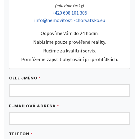
tel:
(mluvíme česky)
tel:
+420 608 101 305
e-mail:
info@nemovitosti-chorvatsko.eu
Odpovíme Vám do 24 hodin.
Nabízíme pouze prověřené reality.
Ručíme za kvalitní servis.
Pomůžeme zajistit ubytování při prohlídkách.
CELÉ JMÉNO
*
E-MAILOVÁ ADRESA
*
TELEFON
*