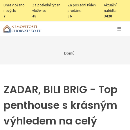
Dnes vloženo
Za poslední týden
Za poslední týden
Aktuální
nových:
vloženo:
prodáno:
nabídka:
7
48
36
3420
Domů
ZADAR, BILI BRIG - Top
penthouse s krásným
výhledem na celý