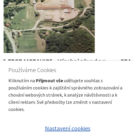
OPATIJA - Penthouse 222m2 ve fantastické
lokalitě k pronájmu
Používáme Cookies
Cena
Vzdálenost od moře
3 300 €
150 m
Kliknutím na
Přijmout vše
udělujete souhlas s
Plocha celkem
Obec, část obce
222 m²
Opatija
používáním cookies k zajištění správného zobrazování a
chování webových stránek, k analýze návštěvnosti a k
cílení reklam. Své předvolby lze změnit v nastavení
cookies.
Nastavení cookies