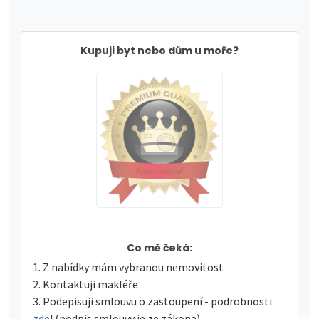
Kupuji byt nebo dům u moře?
Co mě čeká:
Z nabídky mám vybranou nemovitost
Kontaktuji makléře
Podepisuji smlouvu o zastoupení - podrobnosti
zde
! (podpis smlouvy je ze zákona)