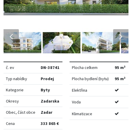
č. ev
DN-38741
Plocha celkem
95 m²
Typ nabídky
Prodej
Plocha bydlení (bytu)
95 m²
Kategorie
Byty
Elektřina
Okresy
Zadarska
Voda
Obec, část obce
Zadar
Klimatizace
Cena
333 865 €