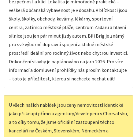
bezpečnost a klid. Lokalita je mimořádně praktická –
veškerá občanská vybavenost je v dosahu. V blízkosti jsou
školy, školky, obchody, kavárny, lékárny, sportovní
centra, zatímco městské pláže, centrum Zadaru a hlavní
silnice jsou jen pár minut jízdy autem. Bili Brig je známý
pro své výborné dopravní spojení a klidné městské
prostředí ideální pro rodinný život nebo chytrou investici.
Dokončení stavby je naplánováno na jaro 2026. Pro více
informací a domluvení prohlídky nás prosím kontaktujte
– toto je příležitost, kterou si nechcete nechat ujít!
U všech našich nabídek jsou ceny nemovitostí identické
jako při koupi přímo u agentury/developera v Chorvatsku,
a to díky tomu, že jsme oficiální zastoupení těchto
kanceláří na Českém, Slovenském, Německém a