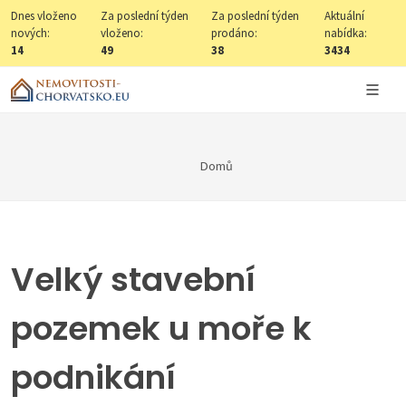
Dnes vloženo
Za poslední týden
Za poslední týden
Aktuální
nových:
vloženo:
prodáno:
nabídka:
14
49
38
3434
Domů
Velký stavební
pozemek u moře k
podnikání