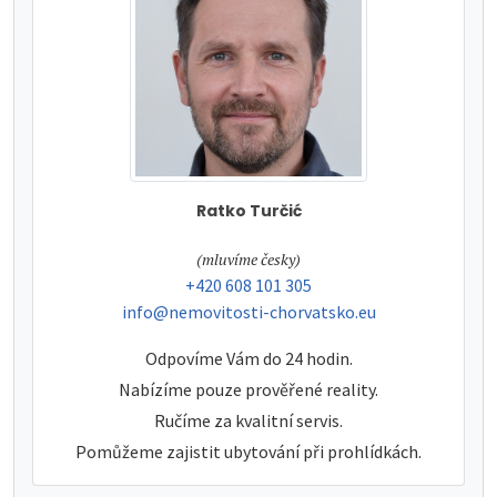
Ratko Turčić
tel:
(mluvíme česky)
tel:
+420 608 101 305
e-mail:
info@nemovitosti-chorvatsko.eu
Odpovíme Vám do 24 hodin.
Nabízíme pouze prověřené reality.
Ručíme za kvalitní servis.
Pomůžeme zajistit ubytování při prohlídkách.