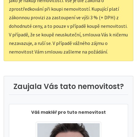
jako je nákup nemovitosti. Vše je dle Zákona o
zprostředkování při koupi nemovitostí. Kupující platí
zákonnou provizi za zastoupení ve výši 3 % (+ DPH) z
dohodnuté ceny, a to pouze v případě koupě nemovitosti.
V případě, že se koupě neuskuteční, smlouva Vás k ničemu
nezavazuje, a ruší se. V případě vážného zájmu o
nemovitost Vám smlouvu zašleme na požádání.
Zaujala Vás tato nemovitost?
Váš makléř pro tuto nemovitost