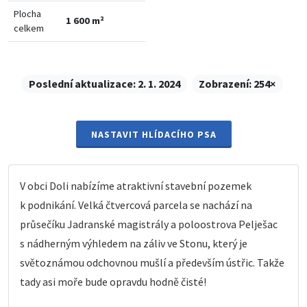
Plocha
1 600 m²
celkem
Poslední aktualizace:
2. 1. 2024
Zobrazení:
254×
NASTAVIT HLÍDACÍHO PSA
V obci Doli nabízíme atraktivní stavební pozemek
k podnikání. Velká čtvercová parcela se nachází na
průsečíku Jadranské magistrály a poloostrova Pelješac
s nádherným výhledem na záliv ve Stonu, který je
světoznámou odchovnou mušlí a především ústřic. Takže
tady asi moře bude opravdu hodně čisté!