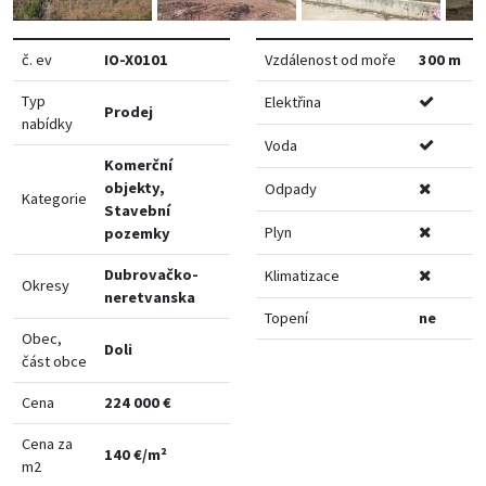
č. ev
IO-X0101
Vzdálenost od moře
300 m
Typ
Elektřina
Prodej
nabídky
Voda
Komerční
objekty,
Odpady
Kategorie
Stavební
Plyn
pozemky
Dubrovačko-
Klimatizace
Okresy
neretvanska
Topení
ne
Obec,
Doli
část obce
Cena
224 000 €
Cena za
140 €/m²
m2