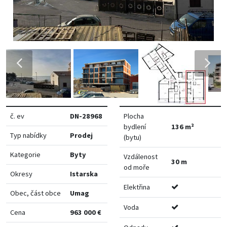
č. ev
DN-28968
Plocha
bydlení
136 m²
Typ nabídky
Prodej
(bytu)
Kategorie
Byty
Vzdálenost
30 m
od moře
Okresy
Istarska
Elektřina
Obec, část obce
Umag
Voda
Cena
963 000 €