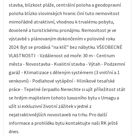
stavba, blízkost pláže, centrální poloha a geodopravní
poloha blízko slovinských hranic činí tuto nemovitost
mimořádně atraktivní, vhodnou k trvalému pobytu,
dovolené a turistickému pronájmu. Nemovitost je ve
výstavbě s plánovaným dokončením v polovině roku
2024. Byt se prodává "na klíč" bez nábytku. VŠEOBECNÉ
VLASTNOSTI: - Vzdálenost od moře: 30 m - Centrum
města - Novostavba - Kvalitní stavba - Výtah - Podzemní
garáž - Klimatizace s děleným systémem (3 vnitřní a 1
venkovní) - Podlahové vytápění - Hliníkové tesařské
práce - Tepelné čerpadlo Nenechte si ujít příležitost stát
se hrdým majitelem tohoto luxusního bytu v Umagu a
užít si exkluzivní životní zážitek v jedné z
nejatraktivnějších novostaveb na trhu. Pro další
informace a prohlídku bytu kontaktujte naši RK ještě
dnes.