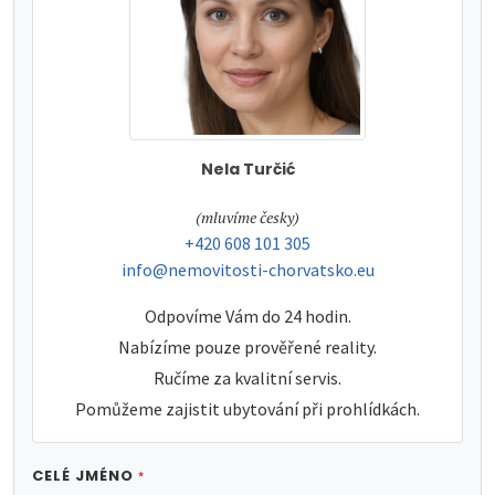
Nela Turčić
tel:
(mluvíme česky)
tel:
+420 608 101 305
e-mail:
info@nemovitosti-chorvatsko.eu
Odpovíme Vám do 24 hodin.
Nabízíme pouze prověřené reality.
Ručíme za kvalitní servis.
Pomůžeme zajistit ubytování při prohlídkách.
CELÉ JMÉNO
*