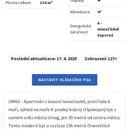
Odpady
Plocha celkem
136 m²
Klimatizace
A -
Energetická
mimořádně
náročnost
úsporná
Poslední aktualizace:
17. 4. 2025
Zobrazení:
127×
NASTAVIT HLÍDACÍHO PSA
UMAG - Apartmán v luxusní novostavbě, první řada k
moři, výhled na moře K prodeji krásný třípokojový byt v
samém srdci města Umag, jen 30 metrů od centra města.
Tento moderní byt o rozloze 136 metrů čtverečních