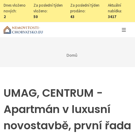
Dnes vloženo
Za poslední týden
Za poslední týden
Aktuální
nových:
vloženo:
prodáno:
nabídka:
2
50
43
3417
Domů
UMAG, CENTRUM -
Apartmán v luxusní
novostavbě, první řada