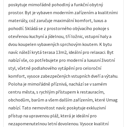
poskytuje mimořádně pohodlný a funkční obytný
prostor. Byt je vybaven moderním zařízením a kvalitními
materiály, což zaručuje maximální komfort, luxus a
pohodlí. Skládá se z prostorného obývacího pokoje s
otevřenou kuchyní a jídelnou, tří ložnic, vstupní haly a
dvou koupelen vybavených sprchovým koutem. K bytu
navíc náleží krytá terasa 13m2, ideální pro relaxaci. Byt
nabízí vše, co potřebujete pro moderní a luxusní životní
styl, včetně podlahového vytápění pro celoroční
komfort, vysoce zabezpečených vstupních dveří a výtahu.
Poloha je mimořádně příznivá, nachází se v samém
centru města, s rychlým přístupem k restauracím,
obchodům, barům a všem dalším zařízením, které Umag
nabízí. Tato nemovitost navíc poskytuje exkluzivní
přístup na upravenou pláž, která je ideální pro
nezapomenutelnou letní dovolenou. Vysoce kvalitní