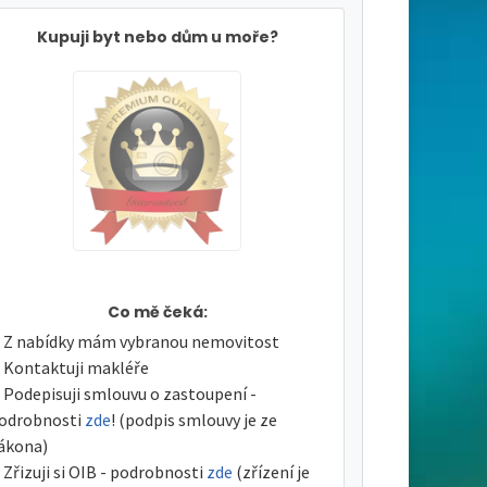
Kupuji byt nebo dům u moře?
Co mě čeká:
Z nabídky mám vybranou nemovitost
Kontaktuji makléře
Podepisuji smlouvu o zastoupení -
odrobnosti
zde
! (podpis smlouvy je ze
ákona)
Zřizuji si OIB - podrobnosti
zde
(zřízení je