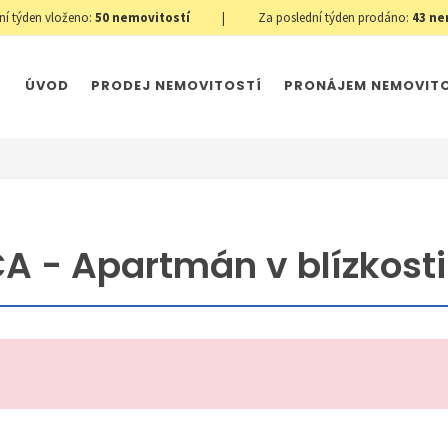
ní týden vloženo:
50
nemovitostí
|
Za poslední týden prodáno:
43
ne
ÚVOD
PRODEJ NEMOVITOSTÍ
PRONÁJEM NEMOVIT
A - Apartmán v blízkosti