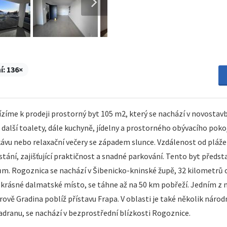
í:
136×
me k prodeji prostorný byt 105 m2, který se nachází v novostavb
další toalety, dále kuchyně, jídelny a prostorného obývacího pokoj
ávu nebo relaxační večery se západem slunce. Vzdálenost od pláž
tání, zajišťující praktičnost a snadné parkování. Tento byt představ
ům. Rogoznica se nachází v Šibenicko-kninské župě, 32 kilometrů o
krásné dalmatské místo, se táhne až na 50 km pobřeží. Jedním z ne
rově Gradina poblíž přístavu Frapa. V oblasti je také několik náro
adranu, se nachází v bezprostřední blízkosti Rogoznice.