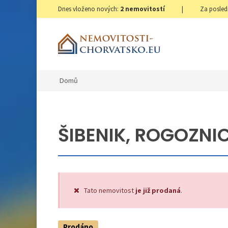
Dnes vloženo nových:
2
nemovitostí
|
Za posled
Domů
ŠIBENIK, ROGOZNIC
Tato nemovitost
je již prodaná
.
Prodáno