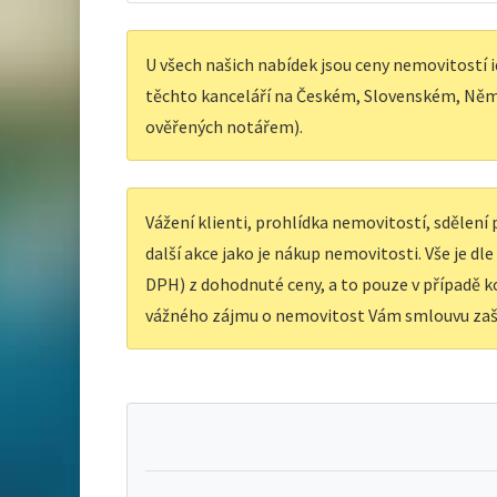
U všech našich nabídek jsou ceny nemovitostí i
těchto kanceláří na Českém, Slovenském, Něm
ověřených notářem).
Vážení klienti, prohlídka nemovitostí, sdělen
další akce jako je nákup nemovitosti. Vše je dl
DPH) z dohodnuté ceny, a to pouze v případě ko
vážného zájmu o nemovitost Vám smlouvu zaš