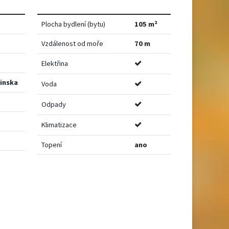
Plocha bydlení (bytu)
105 m²
Vzdálenost od moře
70 m
Elektřina
inska
Voda
Odpady
Klimatizace
Topení
ano