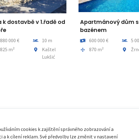
 k dostavbě v 1.řadě od
Apartmánový dům s
e
bazénem
Vzdálenost od moře
Cena
Vzdálenos
80 000 €
10 m
600 000 €
5 000
a celkem
Obec, část obce
Plocha celkem
Obec, čás
25 m²
Kaštel
870 m²
Žrnov
Lukšić
oužíváním cookies k zajištění správného zobrazování a
 a k cílení reklam. Své předvolby lze změnit v nastavení