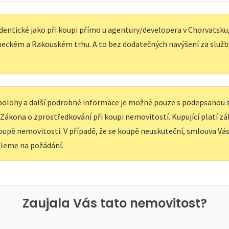
dentické jako při koupi přímo u agentury/developera v Chorvatsku, 
eckém a Rakouském trhu. A to bez dodatečných navýšení za služb
í polohy a další podrobné informace je možné pouze s podepsanou
e Zákona o zprostředkování při koupi nemovitostí. Kupující platí z
upě nemovitosti. V případě, že se koupě neuskuteční, smlouva Vás 
leme na požádání.
Zaujala Vás tato nemovitost?