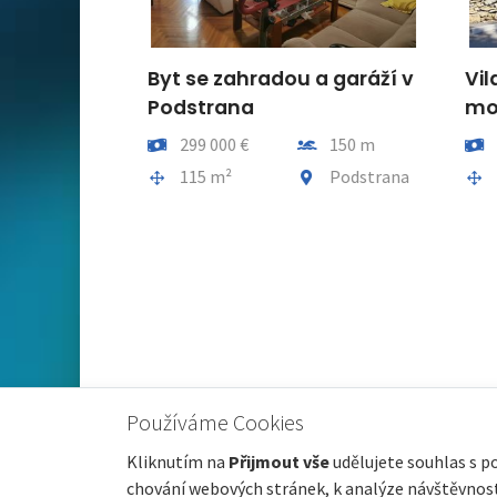
usní
Byt se zahradou a garáží v
Vila
tižním
Podstrana
moř
exu
Cena
Vzdálenost od moře
Cena
299 000 €
150 m
8
lenost od moře
Plocha celkem
Obec, část obce
Ploch
115 m²
Podstrana
8
, část obce
Crikvenica
Používáme Cookies
Kliknutím na
Přijmout vše
udělujete souhlas s p
chování webových stránek, k analýze návštěvnosti