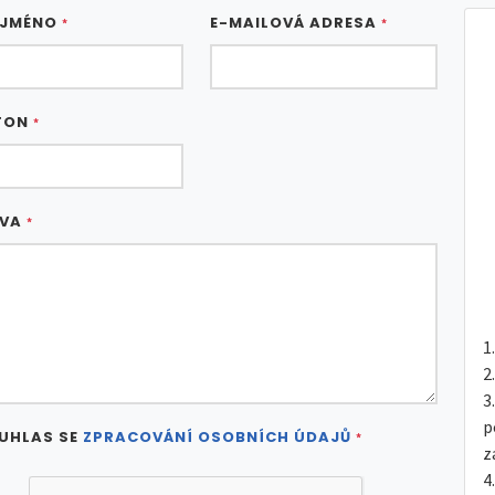
 JMÉNO
E-MAILOVÁ ADRESA
*
*
FON
*
ÁVA
*
p
UHLAS SE
ZPRACOVÁNÍ OSOBNÍCH ÚDAJŮ
*
z