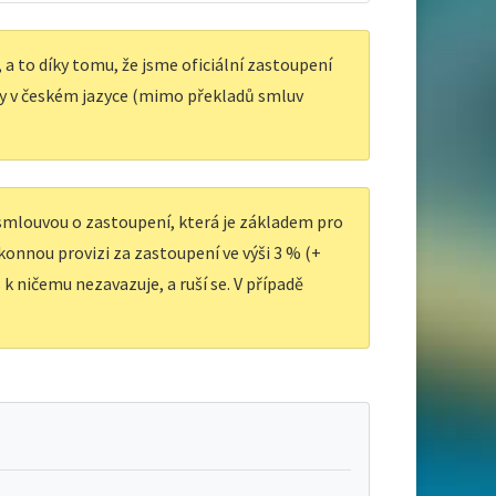
a to díky tomu, že jsme oficiální zastoupení
y v českém jazyce (mimo překladů smluv
 smlouvou o zastoupení, která je základem pro
ákonnou provizi za zastoupení ve výši 3 % (+
k ničemu nezavazuje, a ruší se. V případě