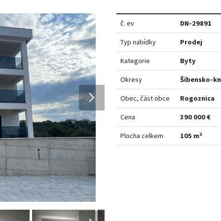
č. ev
DN-29891
Typ nabídky
Prodej
Kategorie
Byty
Okresy
Šibensko-kn
Obec, část obce
Rogoznica
Cena
390 000 €
Plocha celkem
105 m²