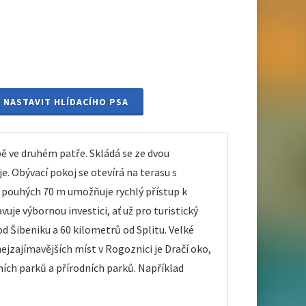
NASTAVIT HLÍDACÍHO PSA
ě ve druhém patře. Skládá se ze dvou
e. Obývací pokoj se otevírá na terasu s
e pouhých 70 m umožňuje rychlý přístup k
uje výbornou investici, ať už pro turistický
d Šibeniku a 60 kilometrů od Splitu. Velké
jzajímavějších míst v Rogoznici je Dračí oko,
dních parků a přírodních parků. Například