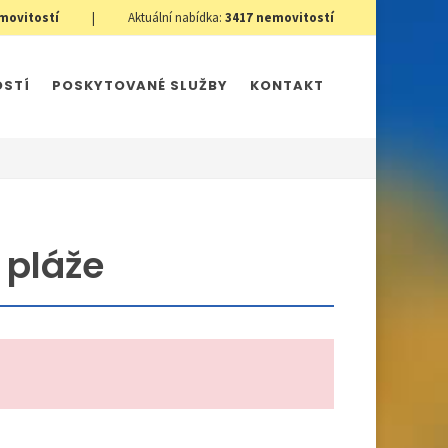
movitostí
|
Aktuální nabídka:
3417
nemovitostí
OSTÍ
POSKYTOVANÉ SLUŽBY
KONTAKT
 pláže