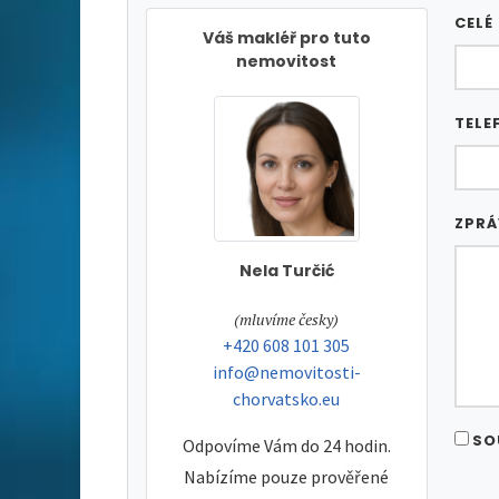
CELÉ
Váš makléř pro tuto
nemovitost
TELE
ZPR
Nela Turčić
tel:
(mluvíme česky)
tel:
+420 608 101 305
e-mail:
info@nemovitosti-
chorvatsko.eu
SO
Odpovíme Vám do 24 hodin.
Nabízíme pouze prověřené