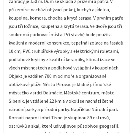
zahrady je 150 m. Dům se skládá z přízemí a patra. V
přízemí se nachází obývací pokoj, kuchyň a jídelna,
koupelna, komora, chodba a krytá terasa. V prvním patře
jsou tři ložnice, koupelna a krytá terasa. Ve dvoře jsou tři
soukromá parkovací místa. Při stavbě bude použita
kvalitní a moderní konstrukce, tepelná izolace na fasádě
10 cm, PVC truhlářské výrobky s elektrickými roletami,
podlahové krytiny z kvalitní keramiky, klimatizace ve
všech místnostech a podlahové vytápění v koupelnách.
Objekt je vzdálen 700 m od moře a organizované
oblázkové pláže Město Pirovac je klidné přímořské
městečko v srdci Dalmácie. Městské centrum, město
Šibenik, je vzdálené 22 km a v okolí se nachází četné
národní parky a přírodní parky. Například Národní park
Kornati naproti obci Tisno je skupinou 89 ostrovů,
ostrůvků a skal, které udivují svou působivou geografií.