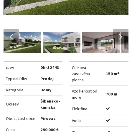
č. ev
DN-32443
Celková
zastavěná
150 m²
Typ nabídky
Prodej
plocha
Kategorie
Domy
Vzdálenost od
700 m
moře
Šibensko-
Okresy
kninska
Elektřina
Obec, část obce
Pirovac
Voda
Cena
290 000 €