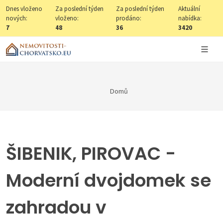
Dnes vloženo
Za poslední týden
Za poslední týden
Aktuální
nových:
vloženo:
prodáno:
nabídka:
7
48
36
3420
Domů
ŠIBENIK, PIROVAC -
Moderní dvojdomek se
zahradou v