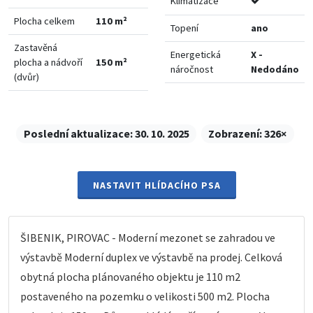
Klimatizace
Plocha celkem
110 m²
Topení
ano
Zastavěná
Energetická
X -
plocha a nádvoří
150 m²
náročnost
Nedodáno
(dvůr)
Poslední aktualizace:
30. 10. 2025
Zobrazení:
326×
NASTAVIT HLÍDACÍHO PSA
ŠIBENIK, PIROVAC - Moderní mezonet se zahradou ve
výstavbě Moderní duplex ve výstavbě na prodej. Celková
obytná plocha plánovaného objektu je 110 m2
postaveného na pozemku o velikosti 500 m2. Plocha