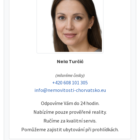
Nela Turčić
tel:
(mluvíme česky)
tel:
+420 608 101 305
e-mail:
info@nemovitosti-chorvatsko.eu
Odpovíme Vám do 24 hodin.
Nabízíme pouze prověřené reality.
Ručíme za kvalitní servis.
Pomůžeme zajistit ubytování při prohlídkách.