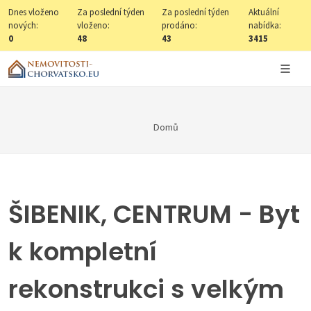
Dnes vloženo
Za poslední týden
Za poslední týden
Aktuální
nových:
vloženo:
prodáno:
nabídka:
0
48
43
3415
Domů
ŠIBENIK, CENTRUM - Byt
k kompletní
rekonstrukci s velkým