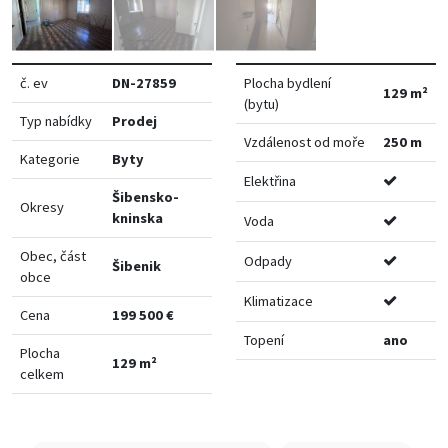
č. ev
DN-27859
Plocha bydlení
129 m²
(bytu)
Typ nabídky
Prodej
Vzdálenost od moře
250 m
Kategorie
Byty
Elektřina
Šibensko-
Okresy
kninska
Voda
Obec, část
Odpady
Šibenik
obce
Klimatizace
Cena
199 500 €
Topení
ano
Plocha
129 m²
celkem