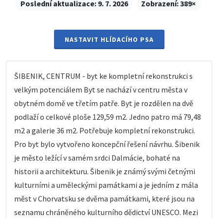
Poslední aktualizace:
9. 7. 2026
Zobrazení:
389×
NASTAVIT HLÍDACÍHO PSA
ŠIBENIK, CENTRUM - byt ke kompletní rekonstrukci s
velkým potenciálem Byt se nachází v centru města v
obytném domě ve třetím patře. Byt je rozdělen na dvě
podlaží o celkové ploše 129,59 m2. Jedno patro má 79,48
m2 a galerie 36 m2. Potřebuje kompletní rekonstrukci.
Pro byt bylo vytvořeno koncepční řešení návrhu. Šibenik
je město ležící v samém srdci Dalmácie, bohaté na
historii a architekturu. Šibenik je známý svými četnými
kulturními a uměleckými památkami a je jedním z mála
měst v Chorvatsku se dvěma památkami, které jsou na
seznamu chráněného kulturního dědictví UNESCO. Mezi