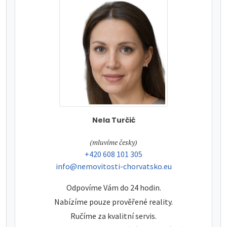
Nela Turčić
tel:
(mluvíme česky)
tel:
+420 608 101 305
e-mail:
info@nemovitosti-chorvatsko.eu
Odpovíme Vám do 24 hodin.
Nabízíme pouze prověřené reality.
Ručíme za kvalitní servis.