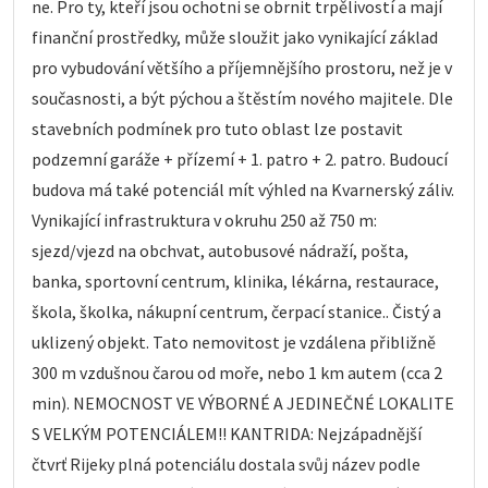
ne. Pro ty, kteří jsou ochotni se obrnit trpělivostí a mají
finanční prostředky, může sloužit jako vynikající základ
pro vybudování většího a příjemnějšího prostoru, než je v
současnosti, a být pýchou a štěstím nového majitele. Dle
stavebních podmínek pro tuto oblast lze postavit
podzemní garáže + přízemí + 1. patro + 2. patro. Budoucí
budova má také potenciál mít výhled na Kvarnerský záliv.
Vynikající infrastruktura v okruhu 250 až 750 m:
sjezd/vjezd na obchvat, autobusové nádraží, pošta,
banka, sportovní centrum, klinika, lékárna, restaurace,
škola, školka, nákupní centrum, čerpací stanice.. Čistý a
uklizený objekt. Tato nemovitost je vzdálena přibližně
300 m vzdušnou čarou od moře, nebo 1 km autem (cca 2
min). NEMOCNOST VE VÝBORNÉ A JEDINEČNÉ LOKALITE
S VELKÝM POTENCIÁLEM!! KANTRIDA: Nejzápadnější
čtvrť Rijeky plná potenciálu dostala svůj název podle