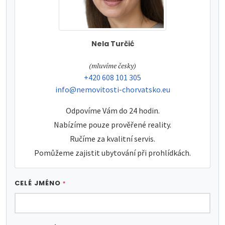
Nela Turčić
tel:
(mluvíme česky)
tel:
+420 608 101 305
e-mail:
info@nemovitosti-chorvatsko.eu
Odpovíme Vám do 24 hodin.
Nabízíme pouze prověřené reality.
Ručíme za kvalitní servis.
Pomůžeme zajistit ubytování při prohlídkách.
CELÉ JMÉNO
*