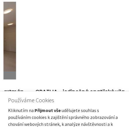
OPATIJA - jedinečná opatijská vila se 2
komfortními apartmány - 2. ŘADA K MOŘI!!!!
Používáme Cookies
- celkem 484m2
Kliknutím na
Přijmout vše
udělujete souhlas s
Cena
Vzdálenost od moře
na dotaz
používáním cookies k zajištění správného zobrazování a
Plocha celkem
Obec, část obce
chování webových stránek, k analýze návštěvnosti a k
484 m²
Opatija