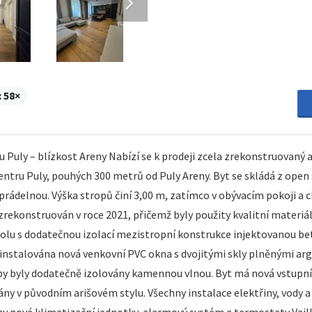
:
58×
u Puly – blízkost Areny Nabízí se k prodeji zcela zrekonstruovaný
ru Puly, pouhých 300 metrů od Puly Areny. Byt se skládá z open 
 prádelnou. Výška stropů činí 3,00 m, zatímco v obývacím pokoji a
zrekonstruován v roce 2021, přičemž byly použity kvalitní materiá
spolu s dodatečnou izolací mezistropní konstrukce injektovanou 
stalována nová venkovní PVC okna s dvojitými skly plněnými arg
opy byly dodatečně izolovány kamennou vlnou. Byt má nová vstupní 
ny v původním arišovém stylu. Všechny instalace elektřiny, vody a 