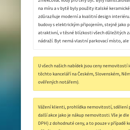
změkčovač vody pro celý byt. Byly nainstalová
na míru a v bytě byly použity italské keramick
zdůrazňuje moderní a kvalitní design interiér
budovy s elektrickým připojením, stejně jako 
atraktivní, v těsné blízkosti všech důležitých 
nádraží. Byt nemá vlastní parkovací místo, ale
U všech našich nabídek jsou ceny nemovitostí i
těchto kanceláří na Českém, Slovenském, Něm
ověřených notářem).
Vážení klienti, prohlídka nemovitostí, sdělen
další akce jako je nákup nemovitosti. Vše je dl
DPH) z dohodnuté ceny, a to pouze v případě ko