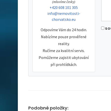
tel:
(mluvíme česky)
tel:
+420 608 101 305
e-mail:
info@nemovitosti-
chorvatsko.eu
SO
Odpovíme Vám do 24 hodin.
Nabízíme pouze prověřené
reality.
Ručíme za kvalitní servis.
Pomůžeme zajistit ubytování
při prohlídkách.
Podobné položky: