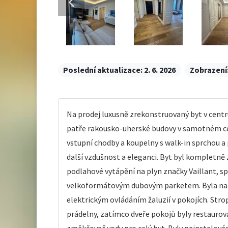
Poslední aktualizace:
2. 6. 2026
Zobrazení
Na prodej luxusně zrekonstruovaný byt v centr
patře rakousko-uherské budovy v samotném cent
vstupní chodby a koupelny s walk-in sprchou a
další vzdušnost a eleganci. Byt byl kompletně 
podlahové vytápění na plyn značky Vaillant, 
velkoformátovým dubovým parketem. Byla nain
elektrickým ovládáním žaluzií v pokojích. Str
prádelny, zatímco dveře pokojů byly restaurová