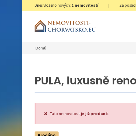
Dnes vloženo nových:
1
nemovitostí
|
Za posled
Domů
PULA, luxusně ren
Tato nemovitost
je již prodaná
.
Prodáno