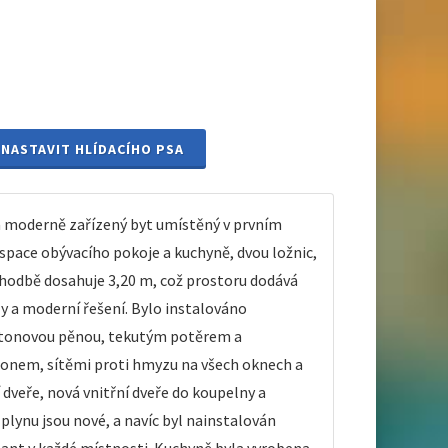
NASTAVIT HLÍDACÍHO PSA
 a moderně zařízený byt umístěný v prvním
space obývacího pokoje a kuchyně, dvou ložnic,
 chodbě dosahuje 3,20 m, což prostoru dodává
ly a moderní řešení. Bylo instalováno
betonovou pěnou, tekutým potěrem a
onem, sítěmi proti hmyzu na všech oknech a
dveře, nová vnitřní dveře do koupelny a
plynu jsou nové, a navíc byl nainstalován