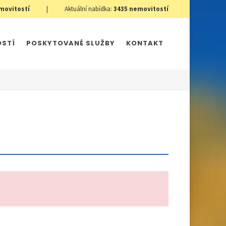
movitostí
|
Aktuální nabídka:
3435
nemovitostí
OSTÍ
POSKYTOVANÉ SLUŽBY
KONTAKT