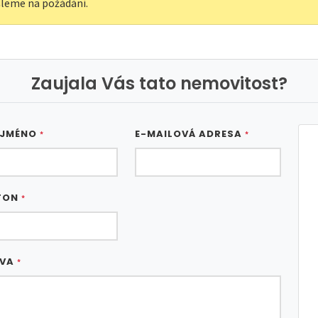
leme na požádání.
Zaujala Vás tato nemovitost?
 JMÉNO
E-MAILOVÁ ADRESA
*
*
FON
*
ÁVA
*