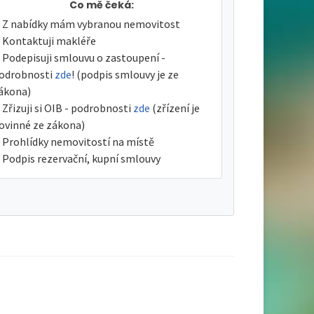
Co mě čeká:
Z nabídky mám vybranou nemovitost
Kontaktuji makléře
Podepisuji smlouvu o zastoupení -
odrobnosti
zde
! (podpis smlouvy je ze
ákona)
Zřizuji si OIB - podrobnosti
zde
(zřízení je
ovinné ze zákona)
Prohlídky nemovitostí na místě
Podpis rezervační, kupní smlouvy