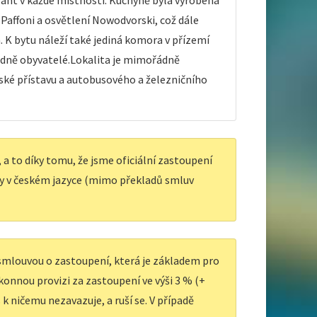
lant v každé místnosti. Kuchyně byla vyrobena
 Paffoni a osvětlení Nowodvorski, což dále
 K bytu náleží také jediná komora v přízemí
radně obyvatelé.Lokalita je mimořádně
ulské přístavu a autobusového a železničního
a to díky tomu, že jsme oficiální zastoupení
y v českém jazyce (mimo překladů smluv
 smlouvou o zastoupení, která je základem pro
ákonnou provizi za zastoupení ve výši 3 % (+
k ničemu nezavazuje, a ruší se. V případě