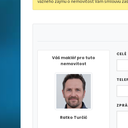
vážného zájmu o nemovitost Vám smlouvu zaš
CELÉ
Váš makléř pro tuto
nemovitost
TELE
ZPR
Ratko Turčić