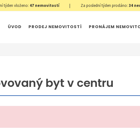
ní týden vloženo:
47
nemovitostí
|
Za poslední týden prodáno:
34
ne
ÚVOD
PRODEJ NEMOVITOSTÍ
PRONÁJEM NEMOVIT
ovovaný byt v centru