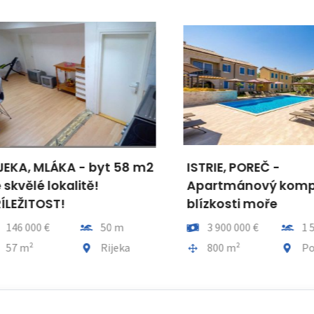
KA, MLÁKA - byt 58 m2
ISTRIE, POREČ -
kvělé lokalitě!
Apartmánový komple
EŽITOST!
blízkosti moře
Vzdálenost od moře
Cena
Vzdálenos
46 000 €
50 m
3 900 000 €
1 590
a celkem
Obec, část obce
Plocha celkem
Obec, čás
7 m²
Rijeka
800 m²
Pore