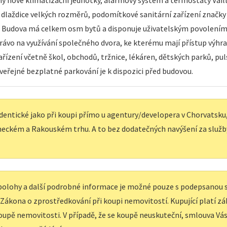
ny nové klimatizační jednotky, alarmový systém a termostaty Vail
é dlaždice velkých rozměrů, podomítkové sanitární zařízení značky
u. Budova má celkem osm bytů a disponuje uživatelským povolením.
právo na využívání společného dvora, ke kterému mají přístup výh
zařízení včetně škol, obchodů, tržnice, lékáren, dětských parků, p
 veřejné bezplatné parkování je k dispozici před budovou.
dentické jako při koupi přímo u agentury/developera v Chorvatsku, 
eckém a Rakouském trhu. A to bez dodatečných navýšení za služb
í polohy a další podrobné informace je možné pouze s podepsanou
e Zákona o zprostředkování při koupi nemovitostí. Kupující platí z
upě nemovitosti. V případě, že se koupě neuskuteční, smlouva Vás 