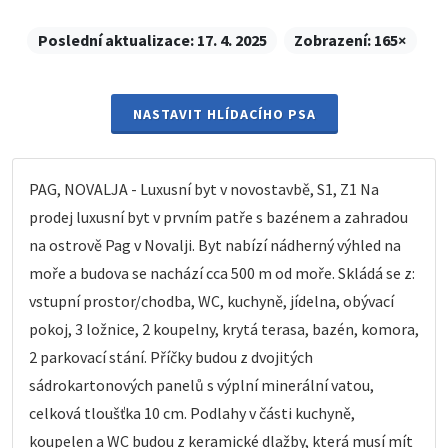
Poslední aktualizace:
17. 4. 2025
Zobrazení:
165×
NASTAVIT HLÍDACÍHO PSA
PAG, NOVALJA - Luxusní byt v novostavbě, S1, Z1 Na
prodej luxusní byt v prvním patře s bazénem a zahradou
na ostrově Pag v Novalji. Byt nabízí nádherný výhled na
moře a budova se nachází cca 500 m od moře. Skládá se z:
vstupní prostor/chodba, WC, kuchyně, jídelna, obývací
pokoj, 3 ložnice, 2 koupelny, krytá terasa, bazén, komora,
2 parkovací stání. Příčky budou z dvojitých
sádrokartonových panelů s výplní minerální vatou,
celková tloušťka 10 cm. Podlahy v části kuchyně,
koupelen a WC budou z keramické dlažby, která musí mít