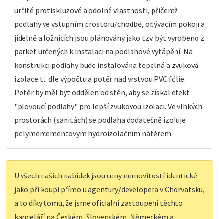
určité protiskluzové a odolné vlastnosti, přičemž
podlahy ve vstupním prostoru/chodbě, obývacím pokoji a
jídelně a ložnicích jsou plánovány jako tzv. být vyrobeno z
parket určených k instalaci na podlahové vytápění. Na
konstrukci podlahy bude instalována tepelná a zvuková
izolace tl. dle výpočtu a potěr nad vrstvou PVC fólie.
Potěr by měl být oddělen od stěn, aby se získal efekt
"plovoucí podlahy" pro lepší zvukovou izolaci. Ve vlhkých
prostorách (sanitách) se podlaha dodatečně izoluje
polymercementovým hydroizolačním nátěrem.
U všech našich nabídek jsou ceny nemovitostí identické
jako při koupi přímo u agentury/developera v Chorvatsku,
a to díky tomu, že jsme oficiální zastoupení těchto
kanceláří na Českém, Slovenském, Německém a