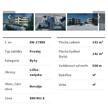
č. ev
DN-27988
Plocha celkem
141 m²
Typ nabídky
Prodej
Plocha bydlení
141 m²
(bytu)
Kategorie
Byty
Vzdálenost od moře
500 m
Ličko-
Okresy
senjska
Elektřina
Obec, část
Voda
Novalja
obce
Cena
690 851 €