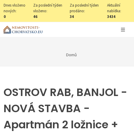
Dnes vloženo
Za poslední týden
Za poslední týden
Aktuální
nových:
vloženo:
prodáno:
nabídka:
0
46
34
3434
Domů
OSTROV RAB, BANJOL -
NOVÁ STAVBA -
Apartmán 2 ložnice +