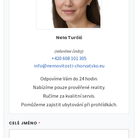
Nela Turčić
tel:
(mluvíme česky)
tel:
+420 608 101 305
e-mail:
info@nemovitosti-chorvatsko.eu
Odpovíme Vám do 24 hodin.
Nabízíme pouze prověřené reality.
Ručíme za kvalitní servis.
Pomůžeme zajistit ubytování při prohlídkách.
CELÉ JMÉNO
*