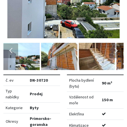
č. ev
DN-30720
Plocha bydlení
90 m²
(bytu)
Typ
Prodej
nabídky
Vzdálenost od
150 m
moře
Kategorie
Byty
Elektřina
Primorsko-
Okresy
goranska
Klimatizace