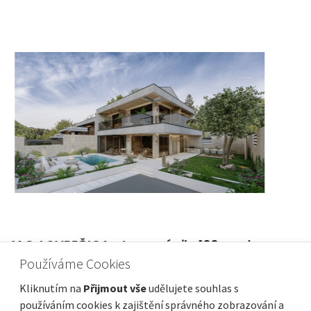
ISTRIE, LIŽNJAN - Apartmánový dům v
blízkosti moře!
Používáme Cookies
Cena
Vzdálenost od moře
520 000 €
1 000 m
Kliknutím na
Přijmout vše
udělujete souhlas s
používáním cookies k zajištění správného zobrazování a
Plocha celkem
Obec, část obce
283 m²
Ližnjan