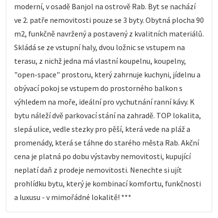
moderní, v osadě Banjol na ostrově Rab. Byt se nachází
ve 2. patře nemovitosti pouze se 3 byty. Obytná plocha 90
m2, funkčně navržený a postavený z kvalitních materiálů.
Skládá se ze vstupní haly, dvou ložnic se vstupem na
terasu, z nichž jedna má vlastní koupelnu, koupelny,
"open-space" prostoru, který zahrnuje kuchyni, jídelnu a
obývací pokoj se vstupem do prostorného balkon s
výhledem na moře, ideální pro vychutnání ranní kávy. K
bytu náleží dvě parkovací stání na zahradě. TOP lokalita,
slepá ulice, vedle stezky pro pěší, která vede na pláž a
promenády, která se táhne do starého města Rab. Akční
cena je platná po dobu výstavby nemovitosti, kupující
neplatí daň z prodeje nemovitosti. Nenechte si ujít
prohlídku bytu, který je kombinací komfortu, funkčnosti
a luxusu - v mimořádné lokalitě! ***