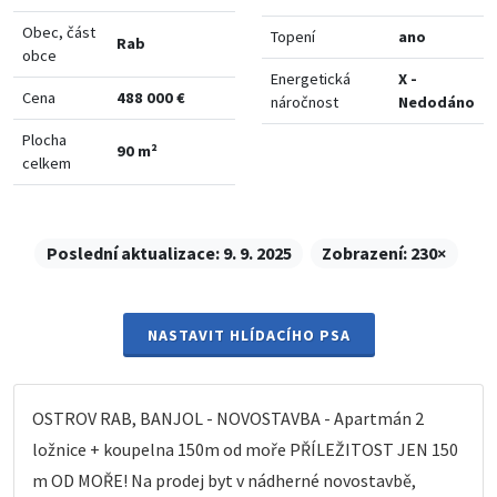
Obec, část
Topení
ano
Rab
obce
Energetická
X -
Cena
488 000 €
náročnost
Nedodáno
Plocha
90 m²
celkem
Poslední aktualizace:
9. 9. 2025
Zobrazení:
230×
NASTAVIT HLÍDACÍHO PSA
OSTROV RAB, BANJOL - NOVOSTAVBA - Apartmán 2
ložnice + koupelna 150m od moře PŘÍLEŽITOST JEN 150
m OD MOŘE! Na prodej byt v nádherné novostavbě,