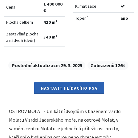
1 400 000
Klimatizace
Cena
€
Topení
ano
Plocha celkem
420 m²
Zastavěná plocha
340 m²
a nádvoří (dvůr)
Poslední aktualizace:
29. 3. 2025
Zobrazení:
126×
NASTAVIT HLÍDACÍHO PSA
OSTROV MOLAT - Unikátní dvojdům s bazénem v srdci
Molatu V srdci Jaderského moře, na ostrově Molat, v
samém centru Molatu je jedinečná příležitost pro ty,
kteří sní o bydlení na ostrov nebo chcete vytvořit