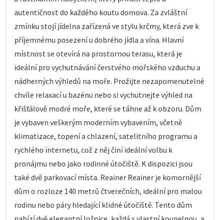
autentičnost do každého koutu domova. Za zvláštní
zmínku stojí jídelna zařízená ve stylu krčmy, která zve k
příjemnému posezení u dobrého jídla a vína. Hlavní
místnost se otevírá na prostornou terasu, která je
ideální pro vychutnávání čerstvého mořského vzduchu a
nádherných výhledů na moře. Prožijte nezapomenutelné
chvíle relaxací u bazénu nebo si vychutnejte výhled na
křišťálově modré moře, které se táhne až k obzoru. Dům
je vybaven veškerým moderním vybavením, včetně
klimatizace, topení a chlazení, satelitního programu a
rychlého internetu, což z něj činí ideální volbu k
pronájmu nebo jako rodinné útočiště. K dispozici jsou
také dvě parkovací místa. Reainer Reainer je komornější
dům o rozloze 140 metrů čtverečních, ideální pro malou
rodinu nebo páry hledající klidné útočiště. Tento dům
nabízí dvě elegantní ložnice, každá s vlastní koupelnou, a