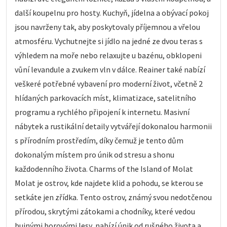
další koupelnu pro hosty. Kuchyň, jídelna a obývací pokoj
jsou navrženy tak, aby poskytovaly příjemnou a vřelou
atmosféru. Vychutnejte si jídlo na jedné ze dvou teras s
výhledem na moře nebo relaxujte u bazénu, obklopeni
vůní levandule a zvukem vln v dálce. Reainer také nabízí
veškeré potřebné vybavení pro moderní život, včetně 2
hlídaných parkovacích míst, klimatizace, satelitního
programu a rychlého připojení k internetu. Masivní
nábytek a rustikální detaily vytvářejí dokonalou harmonii
s přírodním prostředím, díky čemuž je tento dům
dokonalým místem pro únik od stresu a shonu
každodenního života. Charms of the Island of Molat
Molat je ostrov, kde najdete klid a pohodu, se kterou se
setkáte jen zřídka. Tento ostrov, známý svou nedotčenou
přírodou, skrytými zátokami a chodníky, které vedou
bujnými borovými lesy, nabízí únik od rušného života a