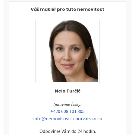
Váš makléř pro tuto nemovitost
Nela Turčić
tel:
(mluvíme česky)
tel:
+420 608 101 305
e-mail:
info@nemovitosti-chorvatsko.eu
Odpovíme Vám do 24 hodin.