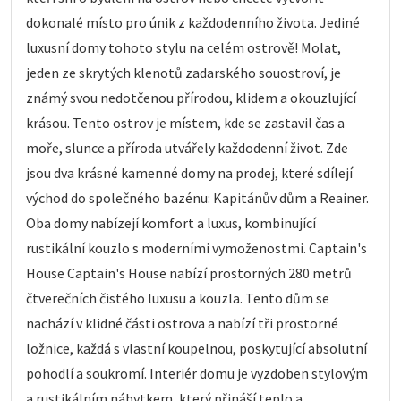
dokonalé místo pro únik z každodenního života. Jediné
luxusní domy tohoto stylu na celém ostrově! Molat,
jeden ze skrytých klenotů zadarského souostroví, je
známý svou nedotčenou přírodou, klidem a okouzlující
krásou. Tento ostrov je místem, kde se zastavil čas a
moře, slunce a příroda utvářely každodenní život. Zde
jsou dva krásné kamenné domy na prodej, které sdílejí
východ do společného bazénu: Kapitánův dům a Reainer.
Oba domy nabízejí komfort a luxus, kombinující
rustikální kouzlo s moderními vymoženostmi. Captain's
House Captain's House nabízí prostorných 280 metrů
čtverečních čistého luxusu a kouzla. Tento dům se
nachází v klidné části ostrova a nabízí tři prostorné
ložnice, každá s vlastní koupelnou, poskytující absolutní
pohodlí a soukromí. Interiér domu je vyzdoben stylovým
a rustikálním nábytkem, který přináší teplo a