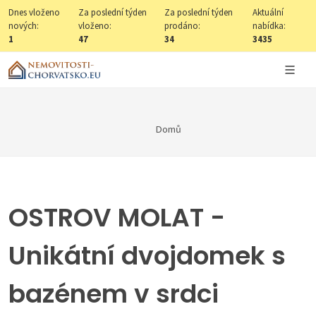
Dnes vloženo
Za poslední týden
Za poslední týden
Aktuální
nových:
vloženo:
prodáno:
nabídka:
1
47
34
3435
Domů
OSTROV MOLAT -
Unikátní dvojdomek s
bazénem v srdci