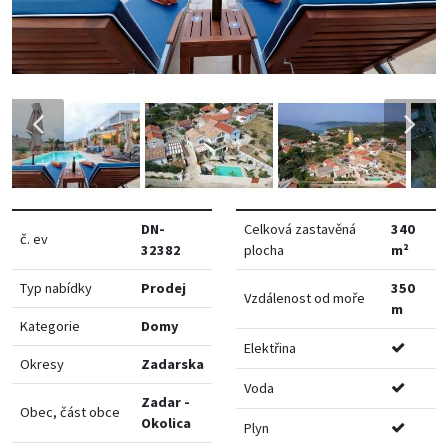
DN-
Celková zastavěná
340
č. ev
32382
plocha
m²
Typ nabídky
Prodej
350
Vzdálenost od moře
m
Kategorie
Domy
Elektřina
Okresy
Zadarska
Voda
Zadar -
Obec, část obce
Okolica
Plyn