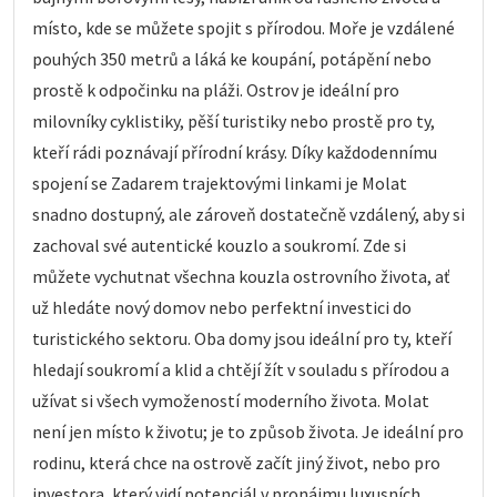
místo, kde se můžete spojit s přírodou. Moře je vzdálené
pouhých 350 metrů a láká ke koupání, potápění nebo
prostě k odpočinku na pláži. Ostrov je ideální pro
milovníky cyklistiky, pěší turistiky nebo prostě pro ty,
kteří rádi poznávají přírodní krásy. Díky každodennímu
spojení se Zadarem trajektovými linkami je Molat
snadno dostupný, ale zároveň dostatečně vzdálený, aby si
zachoval své autentické kouzlo a soukromí. Zde si
můžete vychutnat všechna kouzla ostrovního života, ať
už hledáte nový domov nebo perfektní investici do
turistického sektoru. Oba domy jsou ideální pro ty, kteří
hledají soukromí a klid a chtějí žít v souladu s přírodou a
užívat si všech vymožeností moderního života. Molat
není jen místo k životu; je to způsob života. Je ideální pro
rodinu, která chce na ostrově začít jiný život, nebo pro
investora, který vidí potenciál v pronájmu luxusních