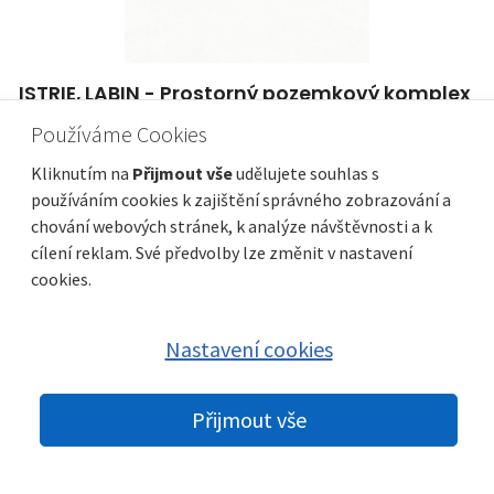
ISTRIE, LABIN - Prostorný pozemkový komplex
s výhledem na moře
Používáme Cookies
Cena za m2
Vzdálenost od moře
93 €/m²
3 000 m
Kliknutím na
Přijmout vše
udělujete souhlas s
Plocha celkem
Obec, část obce
10 709 m²
Labin
používáním cookies k zajištění správného zobrazování a
chování webových stránek, k analýze návštěvnosti a k
cílení reklam. Své předvolby lze změnit v nastavení
cookies.
Nastavení cookies
Přijmout vše
© 2026 nemovitosti-chorvatsko.eu |
GDPR
|
Nastavení cookies
|
Partneři:
Immobilien Kroatien DE
|
Immobilien Kroatien AT
|
Parkety
Praha