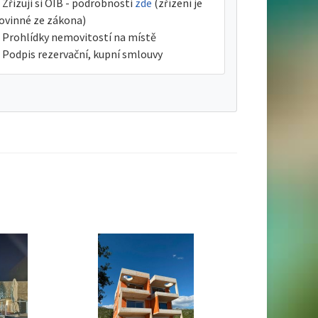
Zřizuji si OIB - podrobnosti
zde
(zřízení je
ovinné ze zákona)
Prohlídky nemovitostí na místě
Podpis rezervační, kupní smlouvy