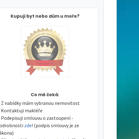
Kupuji byt nebo dům u moře?
Co mě čeká:
Z nabídky mám vybranou nemovitost
Kontaktuji makléře
Podepisuji smlouvu o zastoupení -
odrobnosti
zde
! (podpis smlouvy je ze
ákona)