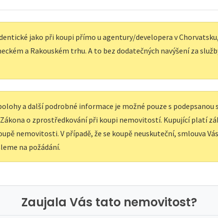
dentické jako při koupi přímo u agentury/developera v Chorvatsku, 
eckém a Rakouském trhu. A to bez dodatečných navýšení za služb
í polohy a další podrobné informace je možné pouze s podepsanou
e Zákona o zprostředkování při koupi nemovitostí. Kupující platí z
upě nemovitosti. V případě, že se koupě neuskuteční, smlouva Vás 
leme na požádání.
Zaujala Vás tato nemovitost?