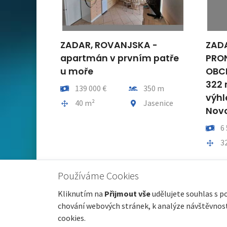
ZADAR, ROVANJSKA -
ZADA
apartmán v prvním patře
PRO
u moře
OBC
322 
Cena
Vzdálenost od moře
139 000 €
350 m
výhl
Plocha celkem
Obec, část obce
40 m²
Jasenice
Nov
Cena
6 
Ploch
3
Používáme Cookies
Kliknutím na
Přijmout vše
udělujete souhlas s p
chování webových stránek, k analýze návštěvnosti
cookies.
© 2026 nemovitosti-chorvatsko.eu |
GDPR
|
Nastavení 