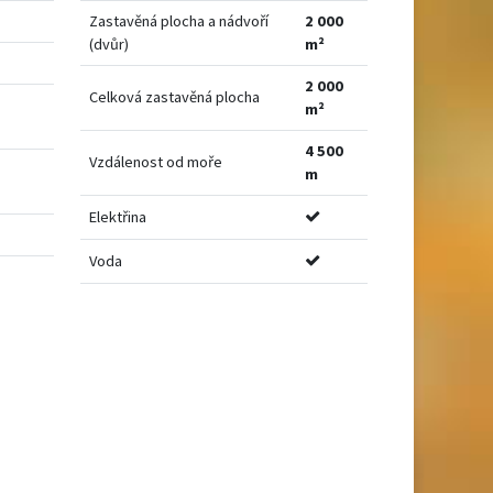
Zastavěná plocha a nádvoří
2 000
(dvůr)
m²
2 000
Celková zastavěná plocha
m²
4 500
Vzdálenost od moře
m
Elektřina
Voda