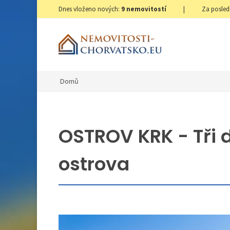
Dnes vloženo nových:
9
nemovitostí
|
Za posled
Domů
OSTROV KRK - Tři 
ostrova