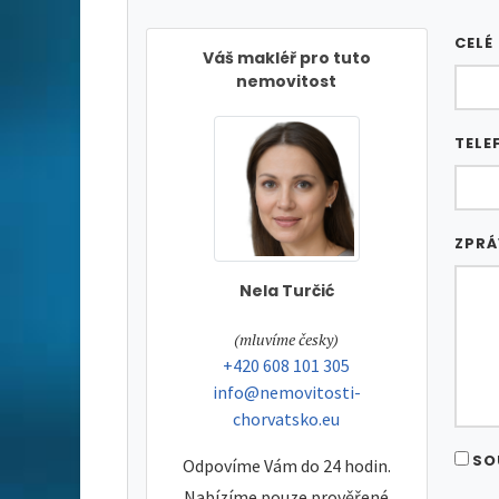
CELÉ
Váš makléř pro tuto
nemovitost
TELE
ZPR
Nela Turčić
tel:
(mluvíme česky)
tel:
+420 608 101 305
e-mail:
info@nemovitosti-
chorvatsko.eu
SO
Odpovíme Vám do 24 hodin.
Nabízíme pouze prověřené