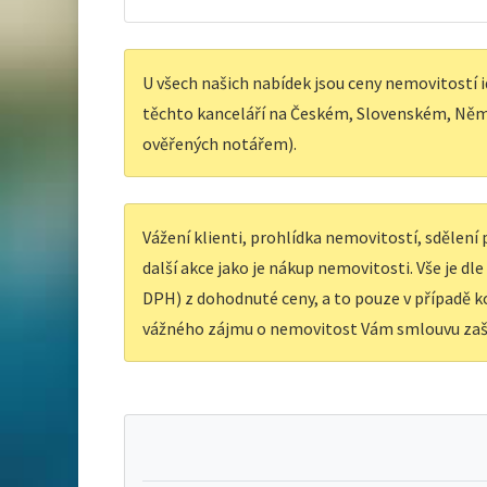
U všech našich nabídek jsou ceny nemovitostí i
těchto kanceláří na Českém, Slovenském, Něm
ověřených notářem).
Vážení klienti, prohlídka nemovitostí, sdělen
další akce jako je nákup nemovitosti. Vše je dl
DPH) z dohodnuté ceny, a to pouze v případě ko
vážného zájmu o nemovitost Vám smlouvu zaš