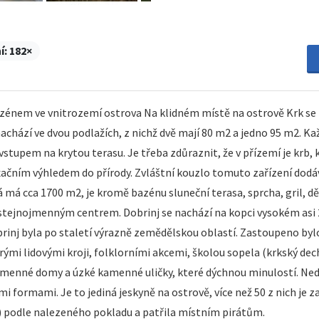
í:
182×
nem ve vnitrozemí ostrova Na klidném místě na ostrově Krk se n
achází ve dvou podlažích, z nichž dvě mají 80 m2 a jedno 95 m2. Ka
vstupem na krytou terasu. Je třeba zdůraznit, že v přízemí je krb,
axačním výhledem do přírody. Zvláštní kouzlo tomuto zařízení dodáv
má cca 1700 m2, je kromě bazénu sluneční terasa, sprcha, gril, dě
 stejnojmenným centrem. Dobrinj se nachází na kopci vysokém asi 
rinj byla po staletí výrazně zemědělskou oblastí. Zastoupeno bylo
ými lidovými kroji, folklorními akcemi, školou sopela (krkský dech
nné domy a úzké kamenné uličky, které dýchnou minulostí. Nedale
 formami. Je to jediná jeskyně na ostrově, více než 50 z nich je z
a) podle nalezeného pokladu a patřila místním pirátům.