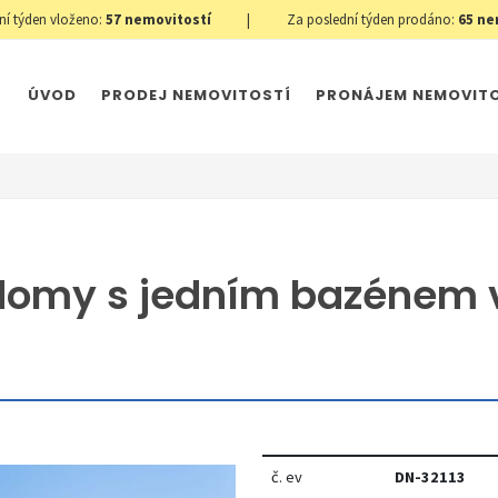
ní týden vloženo:
57
nemovitostí
|
Za poslední týden prodáno:
65
ne
ÚVOD
PRODEJ NEMOVITOSTÍ
PRONÁJEM NEMOVIT
domy s jedním bazénem 
č. ev
DN-32113