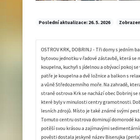
Poslední aktualizace:
26. 5. 2026
Zobrazen
OSTROV KRK, DOBRINJ - Tři domy s jedním bazé
bytovou jednotku v řadové zástavbě, která se n
koupelna, kuchyň s jídelnou a obývací pokoj se 
patře je koupelna a dvě ložnice a balkon s rel
a vůně Středozemního moře. Na zahradě, která 
straně ostrova Krk se nachází obec Dobrinj se
které byly v minulosti centry gramotnosti. Dob
lesních zdrojů. Místo je také známé svými pestr
Tomuto centru ostrova dominují domorodé kame
potěší svou krásou a zajímavými sedimentárními
pověsti dostala jeskyně název Biserujka (perl