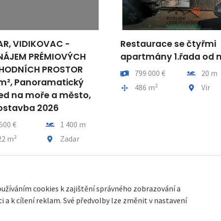
R, VIDIKOVAC -
Restaurace se čtyřmi
NÁJEM PRÉMIOVÝCH
apartmány 1.řada od 
HODNÍCH PROSTOR
Cena
Vzdálenos
799 000 €
20 m
m², Panoramatický
Plocha celkem
Obec, čás
486 m²
Vir
ed na moře a město,
ostavba 2026
Vzdálenost od moře
500 €
1 400 m
a celkem
Obec, část obce
22 m²
Zadar
oužíváním cookies k zajištění správného zobrazování a
 a k cílení reklam. Své předvolby lze změnit v nastavení
cookies
| Partneři:
Immobilien Kroatien DE
|
Immobilien Kroatien AT
|
Pa