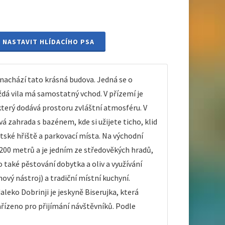
NASTAVIT HLÍDACÍHO PSA
achází tato krásná budova. Jedná se o
ždá vila má samostatný vchod. V přízemí je
 který dodává prostoru zvláštní atmosféru. V
á zahrada s bazénem, kde si užijete ticho, klid
tské hřiště a parkovací místa. Na východní
200 metrů a je jedním ze středověkých hradů,
 také pěstování dobytka a oliv a využívání
ový nástroj) a tradiční místní kuchyní.
ko Dobrinji je jeskyně Biserujka, která
ařízeno pro přijímání návštěvníků. Podle