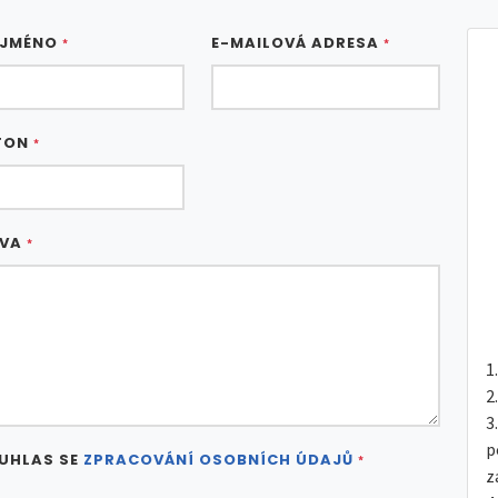
 JMÉNO
E-MAILOVÁ ADRESA
*
*
FON
*
ÁVA
*
p
UHLAS SE
ZPRACOVÁNÍ OSOBNÍCH ÚDAJŮ
*
z