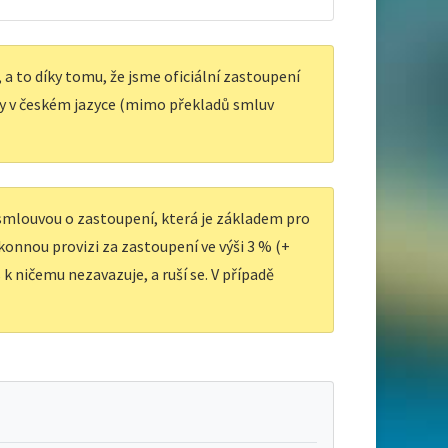
a to díky tomu, že jsme oficiální zastoupení
y v českém jazyce (mimo překladů smluv
 smlouvou o zastoupení, která je základem pro
ákonnou provizi za zastoupení ve výši 3 % (+
k ničemu nezavazuje, a ruší se. V případě