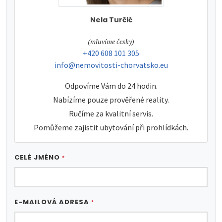
Nela Turčić
tel:
(mluvíme česky)
tel:
+420 608 101 305
e-mail:
info@nemovitosti-chorvatsko.eu
Odpovíme Vám do 24 hodin.
Nabízíme pouze prověřené reality.
Ručíme za kvalitní servis.
Pomůžeme zajistit ubytování při prohlídkách.
CELÉ JMÉNO
*
E-MAILOVÁ ADRESA
*