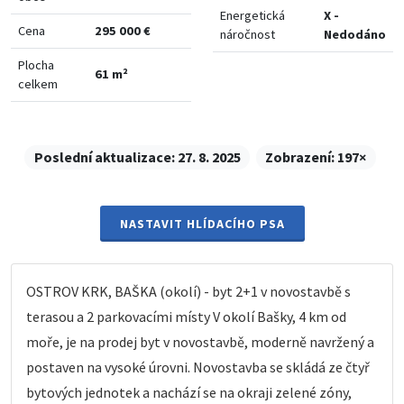
Energetická
X -
Cena
295 000 €
náročnost
Nedodáno
Plocha
61 m²
celkem
Poslední aktualizace:
27. 8. 2025
Zobrazení:
197×
NASTAVIT HLÍDACÍHO PSA
OSTROV KRK, BAŠKA (okolí) - byt 2+1 v novostavbě s
terasou a 2 parkovacími místy V okolí Bašky, 4 km od
moře, je na prodej byt v novostavbě, moderně navržený a
postaven na vysoké úrovni. Novostavba se skládá ze čtyř
bytových jednotek a nachází se na okraji zelené zóny,