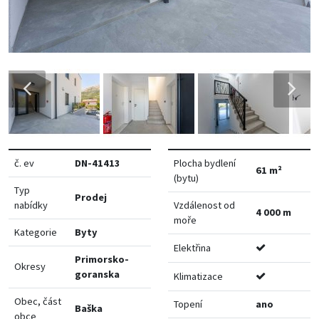
č. ev
DN-41413
Plocha bydlení
61 m²
(bytu)
Typ
Prodej
nabídky
Vzdálenost od
4 000 m
moře
Kategorie
Byty
Elektřina
Primorsko-
Okresy
goranska
Klimatizace
Obec, část
Topení
ano
Baška
obce