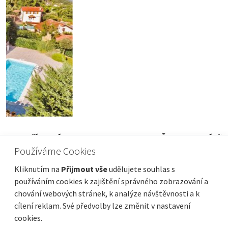
ISTRIE, POREČ - Luxusní dům s bazénem na
Používáme Cookies
výborném místě
Cena
Vzdálenost od moře
2 000 000 €
400 m
Kliknutím na
Přijmout vše
udělujete souhlas s
používáním cookies k zajištění správného zobrazování a
Plocha celkem
Obec, část obce
242 m²
Poreč
chování webových stránek, k analýze návštěvnosti a k
cílení reklam. Své předvolby lze změnit v nastavení
cookies.