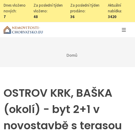
Dnes vloženo
Za poslední týden
Za poslední týden
Aktuální
nových:
vloženo:
prodáno:
nabídka:
7
48
36
3420
Domů
OSTROV KRK, BAŠKA
(okolí) - byt 2+1 v
novostavbě s terasou