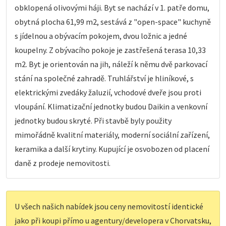
obklopená olivovými háji. Byt se nachází v 1. patře domu,
obytná plocha 61,99 m2, sestává z "open-space" kuchyně
s jídelnou a obývacím pokojem, dvou ložnic a jedné
koupelny. Z obývacího pokoje je zastřešená terasa 10,33
m2. Byt je orientován na jih, náleží k němu dvě parkovací
stání na společné zahradě. Truhlářství je hliníkové, s
elektrickými zvedáky žaluzií, vchodové dveře jsou proti
vloupání. Klimatizační jednotky budou Daikin a venkovní
jednotky budou skryté. Při stavbě byly použity
mimořádně kvalitní materiály, moderní sociální zařízení,
keramika a další krytiny. Kupující je osvobozen od placení
daně z prodeje nemovitosti.
U všech našich nabídek jsou ceny nemovitostí identické
jako při koupi přímo u agentury/developera v Chorvatsku,