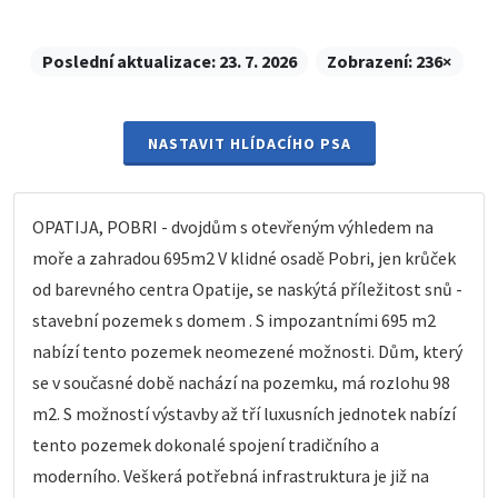
Poslední aktualizace:
23. 7. 2026
Zobrazení:
236×
NASTAVIT HLÍDACÍHO PSA
OPATIJA, POBRI - dvojdům s otevřeným výhledem na
moře a zahradou 695m2 V klidné osadě Pobri, jen krůček
od barevného centra Opatije, se naskýtá příležitost snů -
stavební pozemek s domem . S impozantními 695 m2
nabízí tento pozemek neomezené možnosti. Dům, který
se v současné době nachází na pozemku, má rozlohu 98
m2. S možností výstavby až tří luxusních jednotek nabízí
tento pozemek dokonalé spojení tradičního a
moderního. Veškerá potřebná infrastruktura je již na