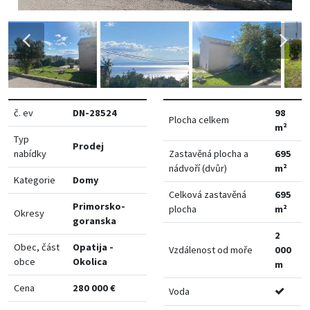
č. ev
DN-28524
98
Plocha celkem
m²
Typ
Prodej
nabídky
Zastavěná plocha a
695
nádvoří (dvůr)
m²
Kategorie
Domy
Celková zastavěná
695
Primorsko-
plocha
m²
Okresy
goranska
2
Obec, část
Opatija -
Vzdálenost od moře
000
obce
Okolica
m
Cena
280 000 €
Voda