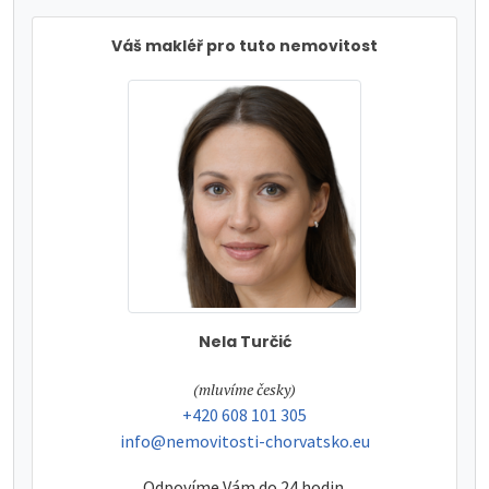
Váš makléř pro tuto nemovitost
Nela Turčić
tel:
(mluvíme česky)
tel:
+420 608 101 305
e-mail:
info@nemovitosti-chorvatsko.eu
Odpovíme Vám do 24 hodin.