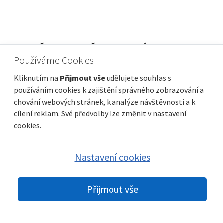
MARČELJI, VRTAČE - LUXUSNÍ BYTY 85 m2 S
Používáme Cookies
BAZÉNEM A ZAHRADOU
Cena
Vzdálenost od moře
1 100 €
0 m
Kliknutím na
Přijmout vše
udělujete souhlas s
používáním cookies k zajištění správného zobrazování a
Plocha celkem
Obec, část obce
85 m²
Viškovo
chování webových stránek, k analýze návštěvnosti a k
cílení reklam. Své předvolby lze změnit v nastavení
cookies.
Nastavení cookies
Přijmout vše
© 2026 nemovitosti-chorvatsko.eu |
GDPR
|
Nastavení cookies
|
Partneři:
Immobilien Kroatien DE
|
Immobilien Kroatien AT
|
Parkety
Praha