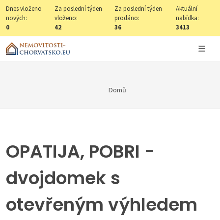
Dnes vloženo
Za poslední týden
Za poslední týden
Aktuální
nových:
vloženo:
prodáno:
nabídka:
0
42
36
3413
Domů
OPATIJA, POBRI -
dvojdomek s
otevřeným výhledem