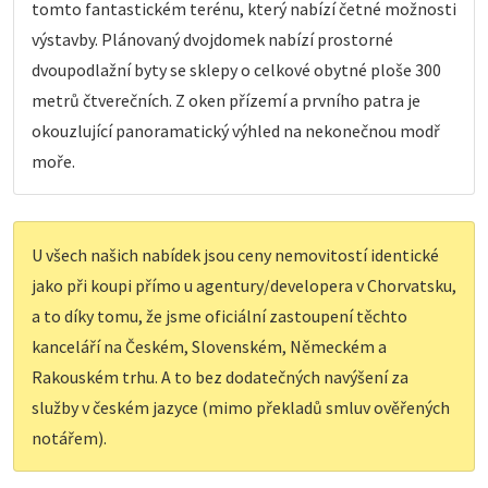
tomto fantastickém terénu, který nabízí četné možnosti
výstavby. Plánovaný dvojdomek nabízí prostorné
dvoupodlažní byty se sklepy o celkové obytné ploše 300
metrů čtverečních. Z oken přízemí a prvního patra je
okouzlující panoramatický výhled na nekonečnou modř
moře.
U všech našich nabídek jsou ceny nemovitostí identické
jako při koupi přímo u agentury/developera v Chorvatsku,
a to díky tomu, že jsme oficiální zastoupení těchto
kanceláří na Českém, Slovenském, Německém a
Rakouském trhu. A to bez dodatečných navýšení za
služby v českém jazyce (mimo překladů smluv ověřených
notářem).