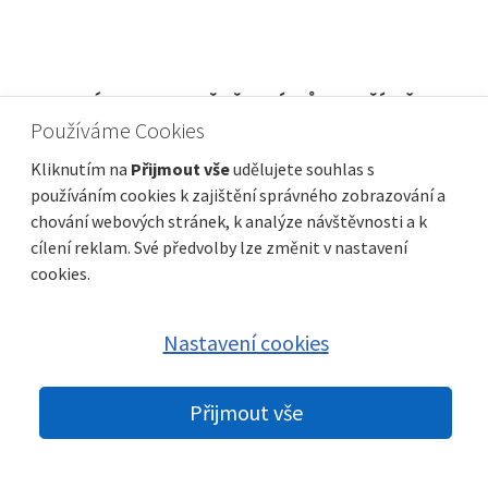
GOSPIĆ, LIPE - ZEMĚDĚLSKÁ PŮDA, PŘÍLEŽITOST
Používáme Cookies
!!
Cena za m2
Vzdálenost od moře
1 €/m²
Kliknutím na
Přijmout vše
udělujete souhlas s
používáním cookies k zajištění správného zobrazování a
Plocha celkem
Obec, část obce
30 000 m²
Gospić
chování webových stránek, k analýze návštěvnosti a k
cílení reklam. Své předvolby lze změnit v nastavení
cookies.
Nastavení cookies
Přijmout vše
© 2026 nemovitosti-chorvatsko.eu |
GDPR
|
Nastavení cookies
|
Partneři:
Immobilien Kroatien DE
|
Immobilien Kroatien AT
|
Parkety
Praha