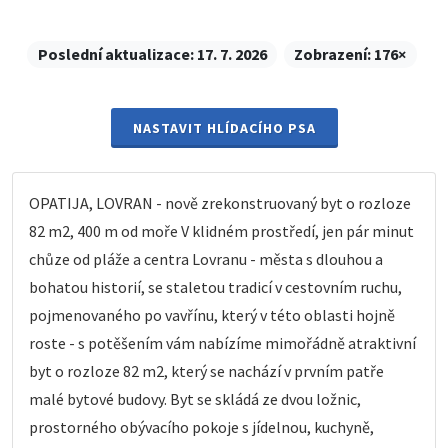
Poslední aktualizace:
17. 7. 2026
Zobrazení:
176×
NASTAVIT HLÍDACÍHO PSA
OPATIJA, LOVRAN - nově zrekonstruovaný byt o rozloze
82 m2, 400 m od moře V klidném prostředí, jen pár minut
chůze od pláže a centra Lovranu - města s dlouhou a
bohatou historií, se staletou tradicí v cestovním ruchu,
pojmenovaného po vavřínu, který v této oblasti hojně
roste - s potěšením vám nabízíme mimořádně atraktivní
byt o rozloze 82 m2, který se nachází v prvním patře
malé bytové budovy. Byt se skládá ze dvou ložnic,
prostorného obývacího pokoje s jídelnou, kuchyně,