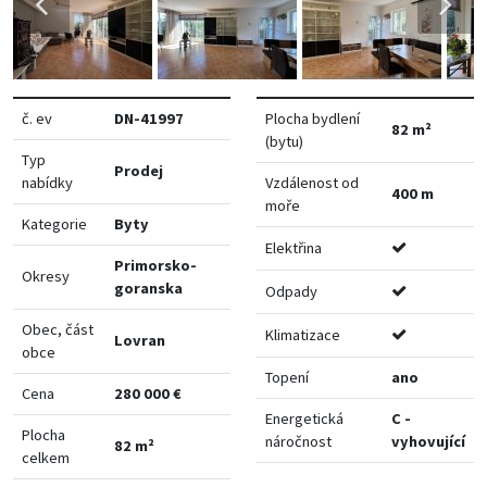
č. ev
DN-41997
Plocha bydlení
82 m²
(bytu)
Typ
Prodej
nabídky
Vzdálenost od
400 m
moře
Kategorie
Byty
Elektřina
Primorsko-
Okresy
goranska
Odpady
Obec, část
Klimatizace
Lovran
obce
Topení
ano
Cena
280 000 €
Energetická
C -
Plocha
náročnost
vyhovující
82 m²
celkem