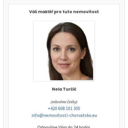
Váš makléř pro tuto nemovitost
Nela Turčić
tel:
(mluvíme česky)
tel:
+420 608 101 305
e-mail:
info@nemovitosti-chorvatsko.eu
Odpovíme Vám do 24 hodin.