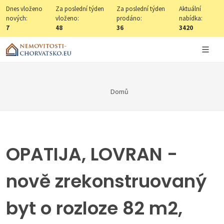
Dnes vloženo
Za poslední týden
Za poslední týden
Aktuální
nových:
vloženo:
prodáno:
nabídka:
7
48
36
3420
Domů
OPATIJA, LOVRAN -
nově zrekonstruovaný
byt o rozloze 82 m2,