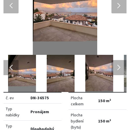
č. ev
DN-36575
Plocha
150 m²
celkem
Typ
Pronájem
nabídky
Plocha
bydlení
150 m²
Typ
(bytu)
Dlouhodobý