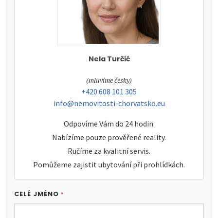
Nela Turčić
tel:
(mluvíme česky)
tel:
+420 608 101 305
e-mail:
info@nemovitosti-chorvatsko.eu
Odpovíme Vám do 24 hodin.
Nabízíme pouze prověřené reality.
Ručíme za kvalitní servis.
Pomůžeme zajistit ubytování při prohlídkách.
CELÉ JMÉNO
*