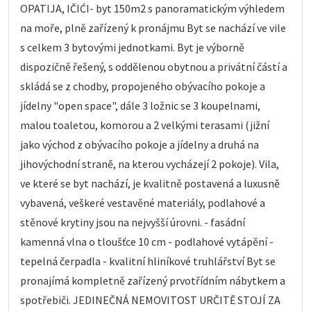
OPATIJA, IČIĆI- byt 150m2 s panoramatickým výhledem
na moře, plně zařízený k pronájmu Byt se nachází ve vile
s celkem 3 bytovými jednotkami. Byt je výborně
dispozičně řešený, s oddělenou obytnou a privátní částí a
skládá se z chodby, propojeného obývacího pokoje a
jídelny "open space", dále 3 ložnic se 3 koupelnami,
malou toaletou, komorou a 2 velkými terasami (jižní
jako východ z obývacího pokoje a jídelny a druhá na
jihovýchodní straně, na kterou vycházejí 2 pokoje). Vila,
ve které se byt nachází, je kvalitně postavená a luxusně
vybavená, veškeré vestavěné materiály, podlahové a
stěnové krytiny jsou na nejvyšší úrovni. - fasádní
kamenná vlna o tloušťce 10 cm - podlahové vytápění -
tepelná čerpadla - kvalitní hliníkové truhlářství Byt se
pronajímá kompletně zařízený prvotřídním nábytkem a
spotřebiči. JEDINEČNÁ NEMOVITOST URČITĚ STOJÍ ZA