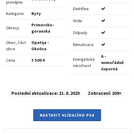
pronájmu
Elektřina
Kategorie
Byty
Voda
Primorsko-
Okresy
goranska
Odpady
Obec, část
Opatija -
Klimatizace
obce
Okolica
A -
Energetická
Cena
3 500 €
mimořádně
náročnost
úsporná
Poslední aktualizace:
21. 8. 2025
Zobrazení:
209×
NASTAVIT HLÍDACÍHO PSA