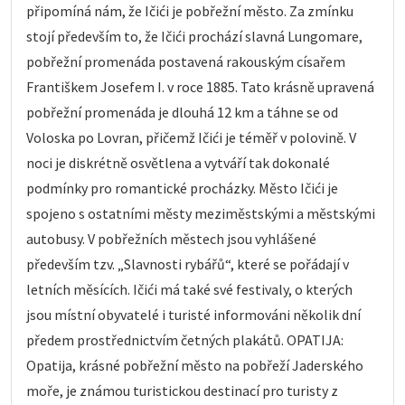
připomíná nám, že Ičići je pobřežní město. Za zmínku
stojí především to, že Ičići prochází slavná Lungomare,
pobřežní promenáda postavená rakouským císařem
Františkem Josefem I. v roce 1885. Tato krásně upravená
pobřežní promenáda je dlouhá 12 km a táhne se od
Voloska po Lovran, přičemž Ičići je téměř v polovině. V
noci je diskrétně osvětlena a vytváří tak dokonalé
podmínky pro romantické procházky. Město Ičići je
spojeno s ostatními městy meziměstskými a městskými
autobusy. V pobřežních městech jsou vyhlášené
především tzv. „Slavnosti rybářů“, které se pořádají v
letních měsících. Ičići má také své festivaly, o kterých
jsou místní obyvatelé i turisté informováni několik dní
předem prostřednictvím četných plakátů. OPATIJA:
Opatija, krásné pobřežní město na pobřeží Jaderského
moře, je známou turistickou destinací pro turisty z