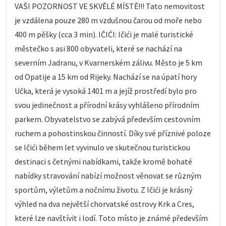
VAŠI POZORNOST VE SKVĚLÉ MÍSTĚ!!! Tato nemovitost
je vzdálena pouze 280 m vzdušnou čarou od moře nebo
400 m pěšky (cca 3 min). IČIĆI: Ičići je malé turistické
městečko s asi 800 obyvateli, které se nachází na
severním Jadranu, v Kvarnerském zálivu. Město je 5 km
od Opatije a 15 km od Rijeky. Nachází se na úpatí hory
Učka, která je vysoká 1401 m a jejíž prostředí bylo pro
svou jedinečnost a přírodní krásy vyhlášeno přírodním
parkem. Obyvatelstvo se zabývá především cestovním
ruchem a pohostinskou činností. Díky své příznivé poloze
se Ičići během let vyvinulo ve skutečnou turistickou
destinaci s četnými nabídkami, takže kromě bohaté
nabídky stravování nabízí možnost věnovat se různým
sportům, výletům a nočnímu životu. Z Ičići je krásný
výhled na dva největší chorvatské ostrovy Krk a Cres,
které lze navštívit i lodí. Toto místo je známé především