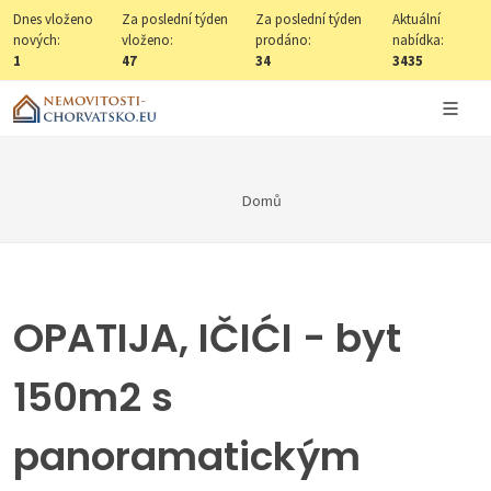
Dnes vloženo
Za poslední týden
Za poslední týden
Aktuální
nových:
vloženo:
prodáno:
nabídka:
1
47
34
3435
Domů
OPATIJA, IČIĆI - byt
150m2 s
panoramatickým