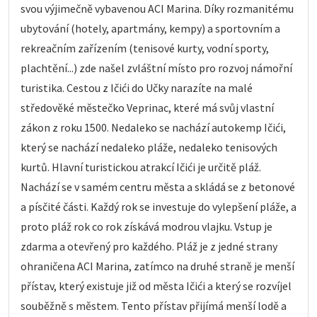
svou výjimečně vybavenou ACI Marina. Díky rozmanitému
ubytování (hotely, apartmány, kempy) a sportovním a
rekreačním zařízením (tenisové kurty, vodní sporty,
plachtění...) zde našel zvláštní místo pro rozvoj námořní
turistika. Cestou z Ičići do Učky narazíte na malé
středověké městečko Veprinac, které má svůj vlastní
zákon z roku 1500. Nedaleko se nachází autokemp Ičići,
který se nachází nedaleko pláže, nedaleko tenisových
kurtů. Hlavní turistickou atrakcí Ičići je určitě pláž.
Nachází se v samém centru města a skládá se z betonové
a písčité části. Každý rok se investuje do vylepšení pláže, a
proto pláž rok co rok získává modrou vlajku. Vstup je
zdarma a otevřený pro každého. Pláž je z jedné strany
ohraničena ACI Marina, zatímco na druhé straně je menší
přístav, který existuje již od města Ičići a který se rozvíjel
souběžně s městem. Tento přístav přijímá menší lodě a