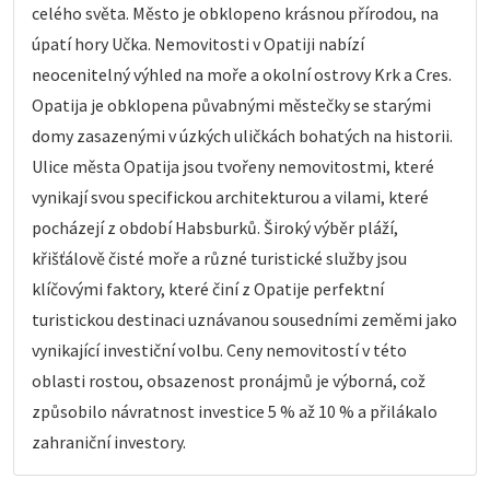
celého světa. Město je obklopeno krásnou přírodou, na
úpatí hory Učka. Nemovitosti v Opatiji nabízí
neocenitelný výhled na moře a okolní ostrovy Krk a Cres.
Opatija je obklopena půvabnými městečky se starými
domy zasazenými v úzkých uličkách bohatých na historii.
Ulice města Opatija jsou tvořeny nemovitostmi, které
vynikají svou specifickou architekturou a vilami, které
pocházejí z období Habsburků. Široký výběr pláží,
křišťálově čisté moře a různé turistické služby jsou
klíčovými faktory, které činí z Opatije perfektní
turistickou destinaci uznávanou sousedními zeměmi jako
vynikající investiční volbu. Ceny nemovitostí v této
oblasti rostou, obsazenost pronájmů je výborná, což
způsobilo návratnost investice 5 % až 10 % a přilákalo
zahraniční investory.