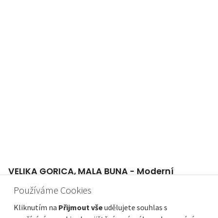
VELIKA GORICA, MALA BUNA - Moderní
dvojdomek se dvěma bytovými jednotkami,
Používáme Cookies
zahradou a 4 parkovacími místy
Kliknutím na
Přijmout vše
udělujete souhlas s
Cena
Vzdálenost od moře
680 000 €