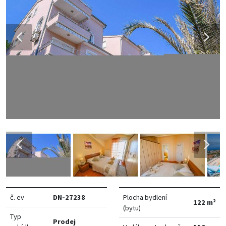
č. ev
DN-27238
Plocha bydlení
122 m²
(bytu)
Typ
Prodej