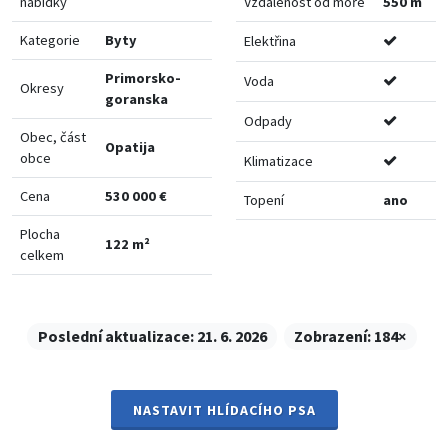
nabídky
Vzdálenost od moře
550 m
Kategorie
Byty
Elektřina
Primorsko-
Voda
Okresy
goranska
Odpady
Obec, část
Opatija
obce
Klimatizace
Cena
530 000 €
Topení
ano
Plocha
122 m²
celkem
Poslední aktualizace:
21. 6. 2026
Zobrazení:
184×
NASTAVIT HLÍDACÍHO PSA