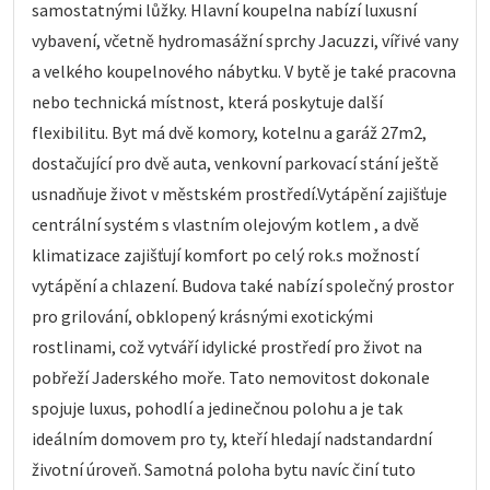
samostatnými lůžky. Hlavní koupelna nabízí luxusní
vybavení, včetně hydromasážní sprchy Jacuzzi, vířivé vany
a velkého koupelnového nábytku. V bytě je také pracovna
nebo technická místnost, která poskytuje další
flexibilitu. Byt má dvě komory, kotelnu a garáž 27m2,
dostačující pro dvě auta, venkovní parkovací stání ještě
usnadňuje život v městském prostředí.Vytápění zajišťuje
centrální systém s vlastním olejovým kotlem , a dvě
klimatizace zajišťují komfort po celý rok.s možností
vytápění a chlazení. Budova také nabízí společný prostor
pro grilování, obklopený krásnými exotickými
rostlinami, což vytváří idylické prostředí pro život na
pobřeží Jaderského moře. Tato nemovitost dokonale
spojuje luxus, pohodlí a jedinečnou polohu a je tak
ideálním domovem pro ty, kteří hledají nadstandardní
životní úroveň. Samotná poloha bytu navíc činí tuto