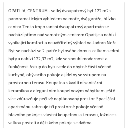
OPATIJA, CENTRUM - velký dvoupatrový byt 122 m2 s
panoramatickým výhledem na moře, dvě garáže, blízko
centra Tento impozantní dvoupatrový apartmán se
nachází přímo nad samotným centrem Opatije a nabízí
vynikající komfort a neuvěřitelný výhled na Jadran Moře.
Byt se nachází ve 2. patře bytového domu s celkem sedmi
byty a nabízí 122,32 m2, kde se snoubí modernost a
funkčnost. Vstup do bytu vede do obytné části včetně
kuchyně, obývacího pokoje a jídelny se vstupem na
prostornou terasu. Koupelna s kvalitní sanitární
keramikou a elegantním koupelnovým nábytkem ještě
více zdůrazňuje pečlivě naplánovaný prostor. Spací část
apartmánu zahrnuje tři prostorné pokoje včetně
hlavního pokoje s vlastní koupelnou a terasou, ložnice s
velkou postelí a dětského pokoje se dvěma