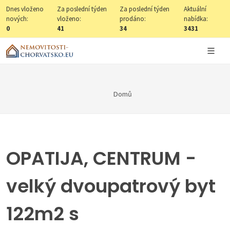
Dnes vloženo
Za poslední týden
Za poslední týden
Aktuální
nových:
vloženo:
prodáno:
nabídka:
0
41
34
3431
Domů
OPATIJA, CENTRUM -
velký dvoupatrový byt
122m2 s