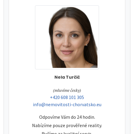
Nela Turčić
tel:
(mluvíme česky)
tel:
+420 608 101 305
e-mail:
info@nemovitosti-chorvatsko.eu
Odpovíme Vám do 24 hodin.
Nabízíme pouze prověřené reality.
Ručíme za kvalitní servis.