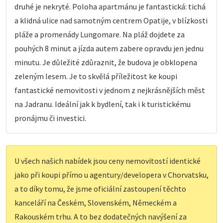
druhé je nekryté. Poloha apartmánu je fantastická: tichá
a klidná ulice nad samotným centrem Opatije, v blízkosti
pláže a promenády Lungomare. Na pláž dojdete za
pouhých 8 minut a jízda autem zabere opravdu jen jednu
minutu. Je důležité zdůraznit, že budova je obklopena
zeleným lesem. Je to skvělá příležitost ke koupi
fantastické nemovitosti v jednom z nejkrásnějších měst
na Jadranu. Ideální jak k bydlení, tak i k turistickému
pronájmu či investici.
U všech našich nabídek jsou ceny nemovitostí identické
jako při koupi přímo u agentury/developera v Chorvatsku,
a to díky tomu, že jsme oficiální zastoupení těchto
kanceláří na Českém, Slovenském, Německém a
Rakouském trhu. A to bez dodatečných navýšení za