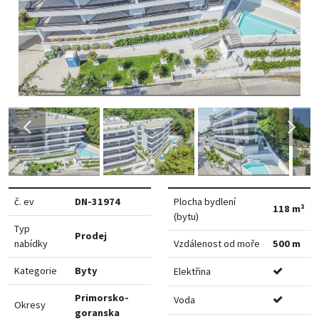
č. ev
DN-31974
Plocha bydlení
118 m²
(bytu)
Typ
Prodej
nabídky
Vzdálenost od moře
500 m
Kategorie
Byty
Elektřina
Primorsko-
Voda
Okresy
goranska