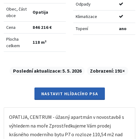
Odpady
Obec, část
Opatija
obce
Klimatizace
Cena
846 216 €
Topení
ano
Plocha
118 m²
celkem
Poslední aktualizace:
5. 5. 2026
Zobrazení:
191×
NASTAVIT HLÍDACÍHO PSA
OPATIJA, CENTRUM - úžasný apartmán v novostavbě s
výhledem na moře Zprostředkujeme Vám prodej
krásného moderního bytu P7 o rozloze 110,54 m2 nad