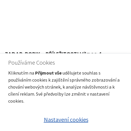
ZADAR, BORIK - PŘÍLEŽITOST! Vila se 4
prostornými apartmány a výhledem na
Používáme Cookies
moře!
Kliknutím na
Přijmout vše
udělujete souhlas s
Cena
Vzdálenost od moře
1 650 000 €
500 m
používáním cookies k zajištění správného zobrazování a
chování webových stránek, k analýze návštěvnosti a k
Plocha celkem
Obec, část obce
386 m²
Zadar
cílení reklam. Své předvolby lze změnit v nastavení
cookies.
Nastavení cookies