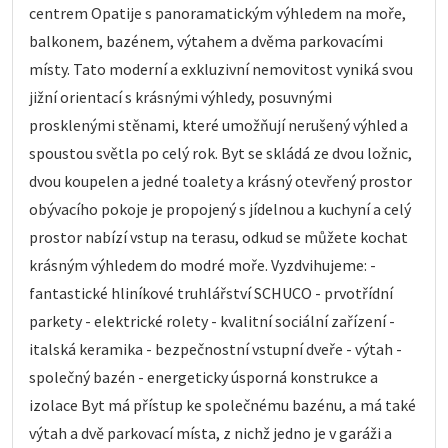
centrem Opatije s panoramatickým výhledem na moře,
balkonem, bazénem, výtahem a dvěma parkovacími
místy. Tato moderní a exkluzivní nemovitost vyniká svou
jižní orientací s krásnými výhledy, posuvnými
prosklenými stěnami, které umožňují nerušený výhled a
spoustou světla po celý rok. Byt se skládá ze dvou ložnic,
dvou koupelen a jedné toalety a krásný otevřený prostor
obývacího pokoje je propojený s jídelnou a kuchyní a celý
prostor nabízí vstup na terasu, odkud se můžete kochat
krásným výhledem do modré moře. Vyzdvihujeme: -
fantastické hliníkové truhlářství SCHUCO - prvotřídní
parkety - elektrické rolety - kvalitní sociální zařízení -
italská keramika - bezpečnostní vstupní dveře - výtah -
společný bazén - energeticky úsporná konstrukce a
izolace Byt má přístup ke společnému bazénu, a má také
výtah a dvě parkovací místa, z nichž jedno je v garáži a