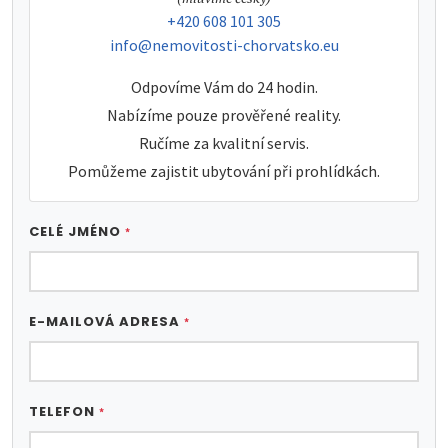
tel:
+420 608 101 305
e-mail:
info@nemovitosti-chorvatsko.eu
Odpovíme Vám do 24 hodin.
Nabízíme pouze prověřené reality.
Ručíme za kvalitní servis.
Pomůžeme zajistit ubytování při prohlídkách.
CELÉ JMÉNO
*
E-MAILOVÁ ADRESA
*
TELEFON
*