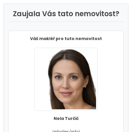
Zaujala Vás tato nemovitost?
Váš makléř pro tuto nemovitost
Nela Turčić
tel:
(mluvíme česky)