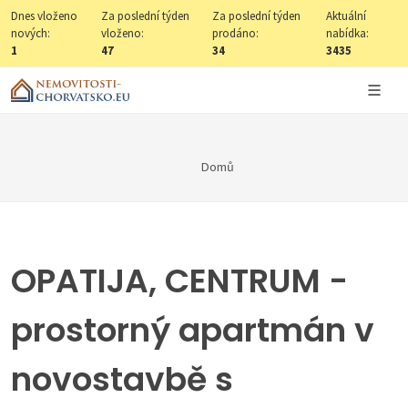
Dnes vloženo
Za poslední týden
Za poslední týden
Aktuální
nových:
vloženo:
prodáno:
nabídka:
1
47
34
3435
Domů
OPATIJA, CENTRUM -
prostorný apartmán v
novostavbě s