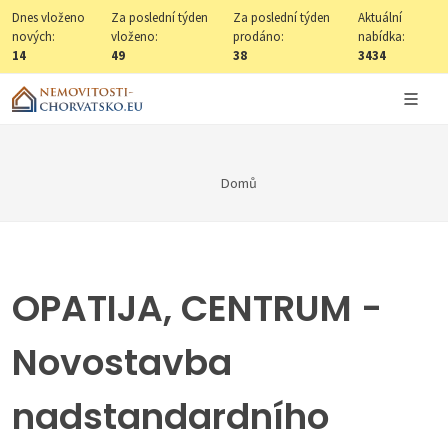
Dnes vloženo
Za poslední týden
Za poslední týden
Aktuální
nových:
vloženo:
prodáno:
nabídka:
14
49
38
3434
Domů
OPATIJA, CENTRUM -
Novostavba
nadstandardního