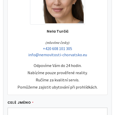
Nela Turčić
tel:
(mluvíme česky)
tel:
+420 608 101 305
e-mail:
info@nemovitosti-chorvatsko.eu
Odpovíme Vám do 24 hodin.
Nabízíme pouze prověřené reality.
Ručíme za kvalitní servis.
Pomůžeme zajistit ubytování při prohlídkách.
CELÉ JMÉNO
*