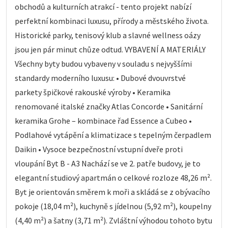
obchodů a kulturních atrakcí - tento projekt nabízí
perfektní kombinaci luxusu, přírody a městského života.
Historické parky, tenisový klub a slavné wellness oázy
jsou jen pár minut chůze odtud. VYBAVENÍ A MATERIÁLY
Všechny byty budou vybaveny v souladu s nejvyššími
standardy moderního luxusu: • Dubové dvouvrstvé
parkety špičkové rakouské výroby • Keramika
renomované italské značky Atlas Concorde • Sanitární
keramika Grohe – kombinace řad Essence a Cubeo •
Podlahové vytápění a klimatizace s tepelným čerpadlem
Daikin • Vysoce bezpečnostní vstupní dveře proti
vloupání Byt B - A3 Nachází se ve 2. patře budovy, je to
elegantní studiový apartmán o celkové rozloze 48,26 m².
Byt je orientován směrem k moři a skládá se z obývacího
pokoje (18,04 m²), kuchyně s jídelnou (5,92 m²), koupelny
(4,40 m²) a šatny (3,71 m²). Zvláštní výhodou tohoto bytu