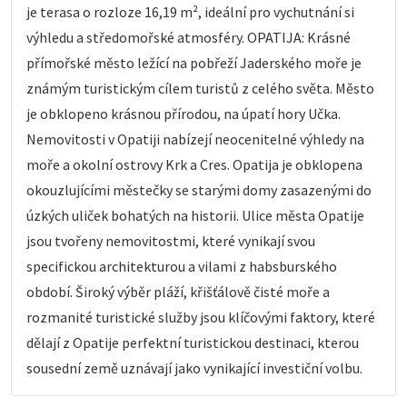
je terasa o rozloze 16,19 m², ideální pro vychutnání si
výhledu a středomořské atmosféry. OPATIJA: Krásné
přímořské město ležící na pobřeží Jaderského moře je
známým turistickým cílem turistů z celého světa. Město
je obklopeno krásnou přírodou, na úpatí hory Učka.
Nemovitosti v Opatiji nabízejí neocenitelné výhledy na
moře a okolní ostrovy Krk a Cres. Opatija je obklopena
okouzlujícími městečky se starými domy zasazenými do
úzkých uliček bohatých na historii. Ulice města Opatije
jsou tvořeny nemovitostmi, které vynikají svou
specifickou architekturou a vilami z habsburského
období. Široký výběr pláží, křišťálově čisté moře a
rozmanité turistické služby jsou klíčovými faktory, které
dělají z Opatije perfektní turistickou destinaci, kterou
sousední země uznávají jako vynikající investiční volbu.