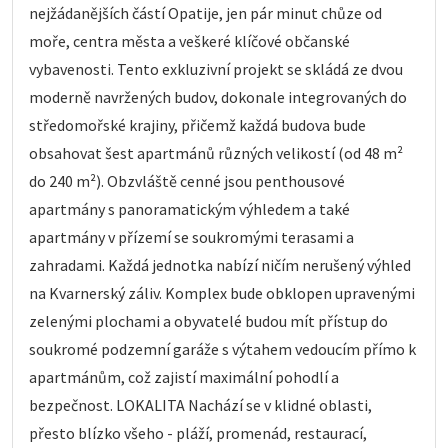
nejžádanějších částí Opatije, jen pár minut chůze od
moře, centra města a veškeré klíčové občanské
vybavenosti. Tento exkluzivní projekt se skládá ze dvou
moderně navržených budov, dokonale integrovaných do
středomořské krajiny, přičemž každá budova bude
obsahovat šest apartmánů různých velikostí (od 48 m²
do 240 m²). Obzvláště cenné jsou penthousové
apartmány s panoramatickým výhledem a také
apartmány v přízemí se soukromými terasami a
zahradami. Každá jednotka nabízí ničím nerušený výhled
na Kvarnerský záliv. Komplex bude obklopen upravenými
zelenými plochami a obyvatelé budou mít přístup do
soukromé podzemní garáže s výtahem vedoucím přímo k
apartmánům, což zajistí maximální pohodlí a
bezpečnost. LOKALITA Nachází se v klidné oblasti,
přesto blízko všeho - pláží, promenád, restaurací,