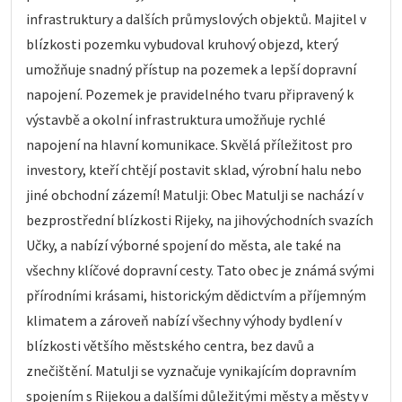
infrastruktury a dalších průmyslových objektů. Majitel v
blízkosti pozemku vybudoval kruhový objezd, který
umožňuje snadný přístup na pozemek a lepší dopravní
napojení. Pozemek je pravidelného tvaru připravený k
výstavbě a okolní infrastruktura umožňuje rychlé
napojení na hlavní komunikace. Skvělá příležitost pro
investory, kteří chtějí postavit sklad, výrobní halu nebo
jiné obchodní zázemí! Matulji: Obec Matulji se nachází v
bezprostřední blízkosti Rijeky, na jihovýchodních svazích
Učky, a nabízí výborné spojení do města, ale také na
všechny klíčové dopravní cesty. Tato obec je známá svými
přírodními krásami, historickým dědictvím a příjemným
klimatem a zároveň nabízí všechny výhody bydlení v
blízkosti většího městského centra, bez davů a
znečištění. Matulji se vyznačuje vynikajícím dopravním
spojením s Rijekou a dalšími důležitými městy a městy v