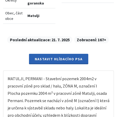
Okresy
goranska
Obec, část
Matulji
obce
Poslední aktualizace:
21. 7. 2025
Zobrazení:
167×
NASTAVIT HLÍDACÍHO PSA
MATULJI, PERMANI - Stavební pozemek 2004m2 v
pracovní zóně pro sklad / halu, ZÓNA M, označení I
Plocha pozemku 2004 m² v pracovní zóně Matulji, osada
Permani. Pozemek se nachází v zóně M (označení I) která
je určena k výstavbě skladu nebo haly. Lokalita je ideální
pro obchodní účely, vzhledem k blízkosti dopravní