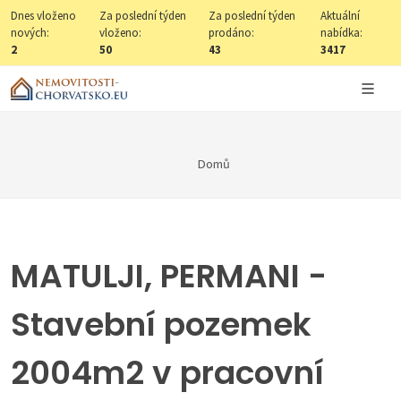
Dnes vloženo
Za poslední týden
Za poslední týden
Aktuální
nových:
vloženo:
prodáno:
nabídka:
2
50
43
3417
Domů
MATULJI, PERMANI -
Stavební pozemek
2004m2 v pracovní