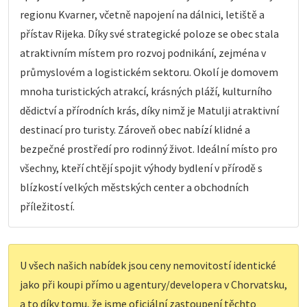
regionu Kvarner, včetně napojení na dálnici, letiště a
přístav Rijeka. Díky své strategické poloze se obec stala
atraktivním místem pro rozvoj podnikání, zejména v
průmyslovém a logistickém sektoru. Okolí je domovem
mnoha turistických atrakcí, krásných pláží, kulturního
dědictví a přírodních krás, díky nimž je Matulji atraktivní
destinací pro turisty. Zároveň obec nabízí klidné a
bezpečné prostředí pro rodinný život. Ideální místo pro
všechny, kteří chtějí spojit výhody bydlení v přírodě s
blízkostí velkých městských center a obchodních
příležitostí.
U všech našich nabídek jsou ceny nemovitostí identické
jako při koupi přímo u agentury/developera v Chorvatsku,
a to díky tomu, že jsme oficiální zastoupení těchto