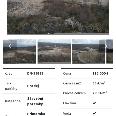
č. ev
DN-36383
Cena
112 000 €
Typ
Cena za m2
55 €/m²
Prodej
nabídky
Plocha celkem
2 004 m²
Stavební
Kategorie
Elektřina
pozemky
Voda
Primorsko-