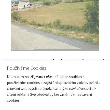
ISTRIE, KANFANAR - Krásný stavební pozemek
pro výstavbu dvou vil
Používáme Cookies
Cena za m2
Vzdálenost od moře
80 €/m²
15 000 m
Kliknutím na
Přijmout vše
udělujete souhlas s
Plocha celkem
Obec, část obce
používáním cookies k zajištění správného zobrazování a
1 991 m²
Kanfanar
chování webových stránek, k analýze návštěvnosti a k
cílení reklam. Své předvolby lze změnit v nastavení
cookies.