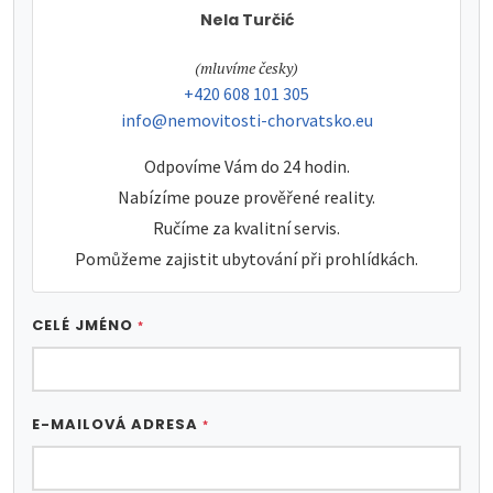
Nela Turčić
tel:
(mluvíme česky)
tel:
+420 608 101 305
e-mail:
info@nemovitosti-chorvatsko.eu
Odpovíme Vám do 24 hodin.
Nabízíme pouze prověřené reality.
Ručíme za kvalitní servis.
Pomůžeme zajistit ubytování při prohlídkách.
CELÉ JMÉNO
*
E-MAILOVÁ ADRESA
*