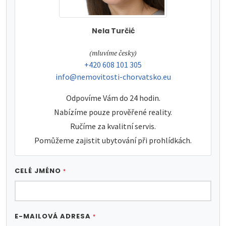
Nela Turčić
tel:
(mluvíme česky)
tel:
+420 608 101 305
e-mail:
info@nemovitosti-chorvatsko.eu
Odpovíme Vám do 24 hodin.
Nabízíme pouze prověřené reality.
Ručíme za kvalitní servis.
Pomůžeme zajistit ubytování při prohlídkách.
CELÉ JMÉNO
*
E-MAILOVÁ ADRESA
*