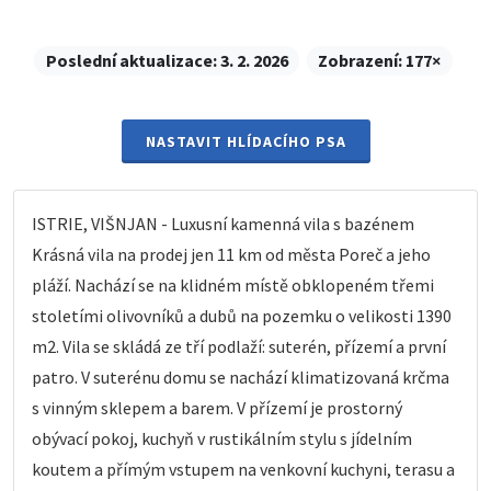
Poslední aktualizace:
3. 2. 2026
Zobrazení:
177×
NASTAVIT HLÍDACÍHO PSA
ISTRIE, VIŠNJAN - Luxusní kamenná vila s bazénem
Krásná vila na prodej jen 11 km od města Poreč a jeho
pláží. Nachází se na klidném místě obklopeném třemi
stoletími olivovníků a dubů na pozemku o velikosti 1390
m2. Vila se skládá ze tří podlaží: suterén, přízemí a první
patro. V suterénu domu se nachází klimatizovaná krčma
s vinným sklepem a barem. V přízemí je prostorný
obývací pokoj, kuchyň v rustikálním stylu s jídelním
koutem a přímým vstupem na venkovní kuchyni, terasu a