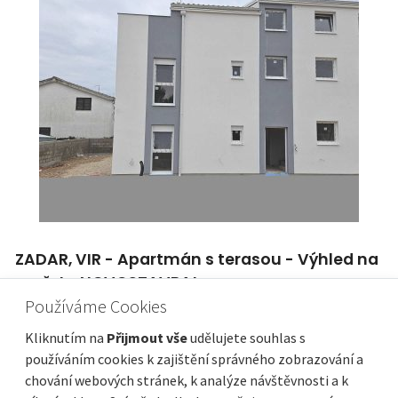
ZADAR, VIR - Apartmán s terasou - Výhled na
moře! - NOVOSTAVBA!
Používáme Cookies
Cena
Vzdálenost od moře
160 000 €
800 m
Plocha celkem
Obec, část obce
55 m²
Vir
Kliknutím na
Přijmout vše
udělujete souhlas s
používáním cookies k zajištění správného zobrazování a
chování webových stránek, k analýze návštěvnosti a k