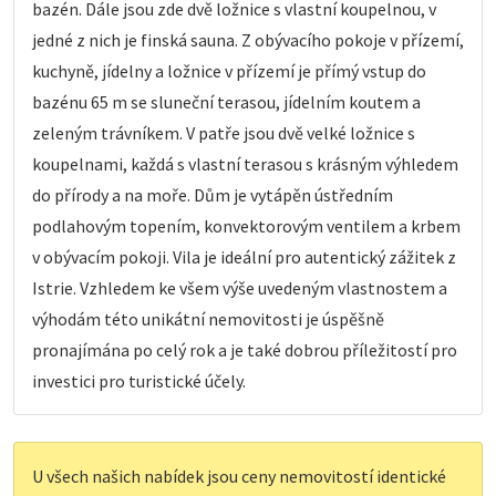
bazén. Dále jsou zde dvě ložnice s vlastní koupelnou, v
jedné z nich je finská sauna. Z obývacího pokoje v přízemí,
kuchyně, jídelny a ložnice v přízemí je přímý vstup do
bazénu 65 m se sluneční terasou, jídelním koutem a
zeleným trávníkem. V patře jsou dvě velké ložnice s
koupelnami, každá s vlastní terasou s krásným výhledem
do přírody a na moře. Dům je vytápěn ústředním
podlahovým topením, konvektorovým ventilem a krbem
v obývacím pokoji. Vila je ideální pro autentický zážitek z
Istrie. Vzhledem ke všem výše uvedeným vlastnostem a
výhodám této unikátní nemovitosti je úspěšně
pronajímána po celý rok a je také dobrou příležitostí pro
investici pro turistické účely.
U všech našich nabídek jsou ceny nemovitostí identické