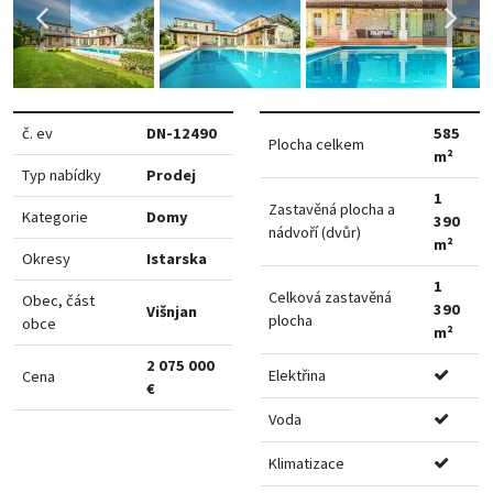
č. ev
DN-12490
585
Plocha celkem
m²
Typ nabídky
Prodej
1
Zastavěná plocha a
Kategorie
Domy
390
nádvoří (dvůr)
m²
Okresy
Istarska
1
Celková zastavěná
Obec, část
390
Višnjan
plocha
obce
m²
2 075 000
Elektřina
Cena
€
Voda
Klimatizace