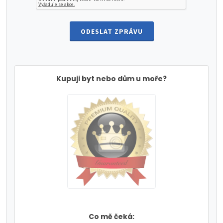
ODESLAT ZPRÁVU
Kupuji byt nebo dům u moře?
Co mě čeká: