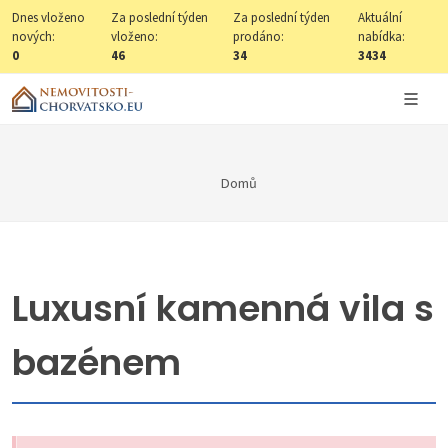
Dnes vloženo
Za poslední týden
Za poslední týden
Aktuální
nových:
vloženo:
prodáno:
nabídka:
0
46
34
3434
Domů
Luxusní kamenná vila s
bazénem