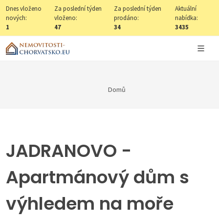
Dnes vloženo
Za poslední týden
Za poslední týden
Aktuální
nových:
vloženo:
prodáno:
nabídka:
1
47
34
3435
Domů
JADRANOVO -
Apartmánový dům s
výhledem na moře