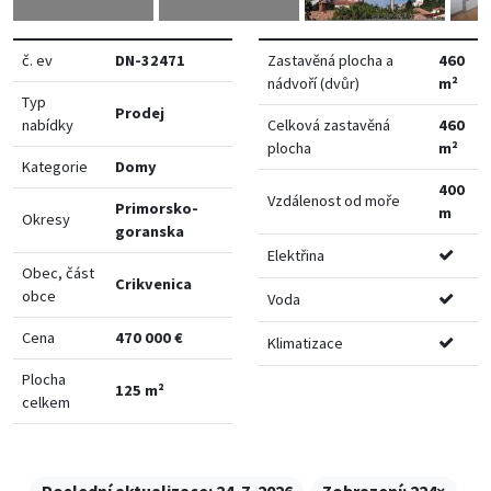
č. ev
DN-32471
Zastavěná plocha a
460
nádvoří (dvůr)
m²
Typ
Prodej
nabídky
Celková zastavěná
460
plocha
m²
Kategorie
Domy
400
Vzdálenost od moře
Primorsko-
m
Okresy
goranska
Elektřina
Obec, část
Crikvenica
obce
Voda
Cena
470 000 €
Klimatizace
Plocha
125 m²
celkem