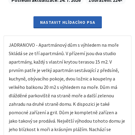
Poslední aktualizace:
24. 7. 2026
Zobrazení:
224×
NASTAVIT HLÍDACÍHO PSA
JADRANOVO - Apartmánový dům s výhledem na moře
Skládá se ze tří apartmánů. V přízemí jsou dva studio
apartmány, každý s vlastní krytou terasou 15 m2. V
prvním patře je velký apartmán sestávající z předsíně,
kuchyně, obývacího pokoje, dvou ložnic a koupelny a
velkého balkonu 20 m2 s výhledem na moře. Dům má
dlážděné parkoviště na straně moře a další zelenou
zahradu na druhé straně domu. K dispozici je také
pomocné zařízení a gril. Dům je kompletně zařízen a
jako takový se prodává. Největší výhodou tohoto domu je
jeho blízkost k moři a krásným plážím. Nachází se