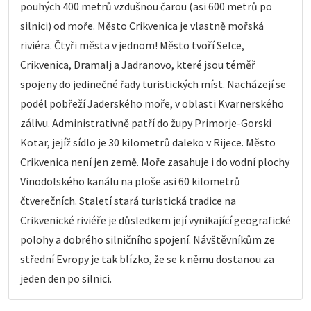
pouhých 400 metrů vzdušnou čarou (asi 600 metrů po
silnici) od moře. Město Crikvenica je vlastně mořská
riviéra. Čtyři města v jednom! Město tvoří Selce,
Crikvenica, Dramalj a Jadranovo, které jsou téměř
spojeny do jedinečné řady turistických míst. Nacházejí se
podél pobřeží Jaderského moře, v oblasti Kvarnerského
zálivu. Administrativně patří do župy Primorje-Gorski
Kotar, jejíž sídlo je 30 kilometrů daleko v Rijece. Město
Crikvenica není jen země. Moře zasahuje i do vodní plochy
Vinodolského kanálu na ploše asi 60 kilometrů
čtverečních. Staletí stará turistická tradice na
Crikvenické riviéře je důsledkem její vynikající geografické
polohy a dobrého silničního spojení. Návštěvníkům ze
střední Evropy je tak blízko, že se k němu dostanou za
jeden den po silnici.