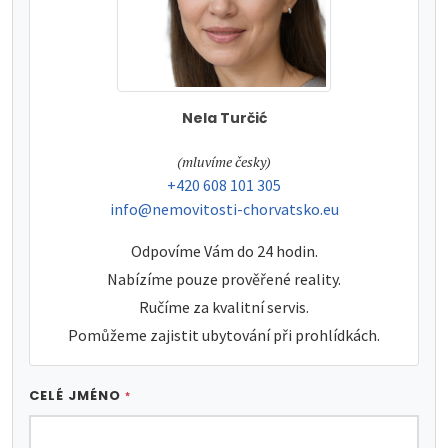
Nela Turčić
tel:
(mluvíme česky)
tel:
+420 608 101 305
e-mail:
info@nemovitosti-chorvatsko.eu
Odpovíme Vám do 24 hodin.
Nabízíme pouze prověřené reality.
Ručíme za kvalitní servis.
Pomůžeme zajistit ubytování při prohlídkách.
CELÉ JMÉNO
*