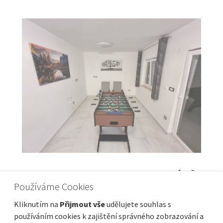
VINODOLSKA DOLINA, BRIBIR - Apartmán 3
Používáme Cookies
ložnice + koupelna 120 m2
Cena
Vzdálenost od moře
436 000 €
4 000 m
Kliknutím na
Přijmout vše
udělujete souhlas s
používáním cookies k zajištění správného zobrazování a
Plocha celkem
Obec, část obce
120 m²
Vinodolska Općina