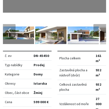
č. ev
DN-45450
161
Plocha celkem
m²
Typ nabídky
Prodej
Zastavěná plocha a
932
Kategorie
Domy
nádvoří (dvůr)
m²
Okresy
Istarska
Celková zastavěná
932
plocha
m²
Obec, část obce
Žminj
27
Cena
599 000 €
Vzdálenost od moře
000
m