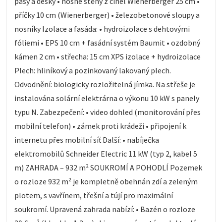
pásy a desky • nosné stěny z cihel Wienerberger 25 cm •
příčky 10 cm (Wienerberger) • železobetonové sloupy a
nosníky Izolace a fasáda: • hydroizolace s dehtovými
fóliemi • EPS 10 cm + fasádní systém Baumit • ozdobný
kámen 2 cm • střecha: 15 cm XPS izolace + hydroizolace
Plech: hliníkový a pozinkovaný lakovaný plech.
Odvodnění: biologicky rozložitelná jímka. Na střeše je
instalována solární elektrárna o výkonu 10 kW s panely
typu N. Zabezpečení: • video dohled (monitorování přes
mobilní telefon) • zámek proti krádeži • připojení k
internetu přes mobilní síť Další: • nabíječka
elektromobilů Schneider Electric 11 kW (typ 2, kabel 5
m) ZAHRADA – 932 m² SOUKROMÍ A POHODLÍ Pozemek
o rozloze 932 m² je kompletně obehnán zdí a zeleným
plotem, s vavřínem, třešní a tújí pro maximální
soukromí. Upravená zahrada nabízí: • Bazén o rozloze