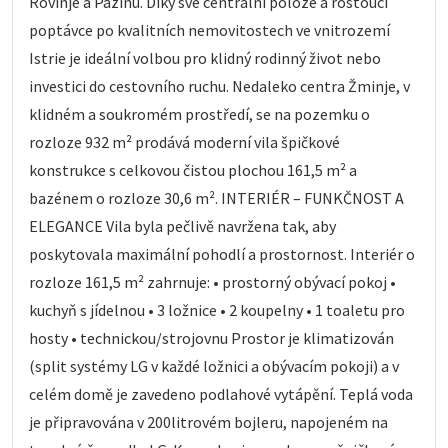
Rovinje a Pazinu. Díky své centrální poloze a rostoucí
poptávce po kvalitních nemovitostech ve vnitrozemí
Istrie je ideální volbou pro klidný rodinný život nebo
investici do cestovního ruchu. Nedaleko centra Žminje, v
klidném a soukromém prostředí, se na pozemku o
rozloze 932 m² prodává moderní vila špičkové
konstrukce s celkovou čistou plochou 161,5 m² a
bazénem o rozloze 30,6 m². INTERIÉR – FUNKČNOST A
ELEGANCE Vila byla pečlivě navržena tak, aby
poskytovala maximální pohodlí a prostornost. Interiér o
rozloze 161,5 m² zahrnuje: • prostorný obývací pokoj •
kuchyň s jídelnou • 3 ložnice • 2 koupelny • 1 toaletu pro
hosty • technickou/strojovnu Prostor je klimatizován
(split systémy LG v každé ložnici a obývacím pokoji) a v
celém domě je zavedeno podlahové vytápění. Teplá voda
je připravována v 200litrovém bojleru, napojeném na