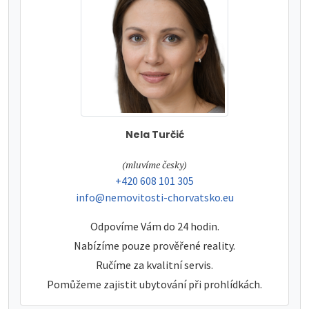
Nela Turčić
tel:
(mluvíme česky)
tel:
+420 608 101 305
e-mail:
info@nemovitosti-chorvatsko.eu
Odpovíme Vám do 24 hodin.
Nabízíme pouze prověřené reality.
Ručíme za kvalitní servis.
Pomůžeme zajistit ubytování při prohlídkách.