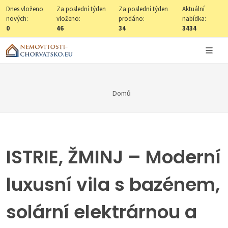
Dnes vloženo
Za poslední týden
Za poslední týden
Aktuální
nových:
vloženo:
prodáno:
nabídka:
0
46
34
3434
Domů
ISTRIE, ŽMINJ – Moderní
luxusní vila s bazénem,
solární elektrárnou a