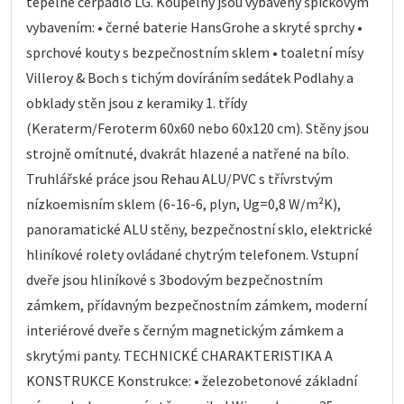
tepelné čerpadlo LG. Koupelny jsou vybaveny špičkovým
vybavením: • černé baterie HansGrohe a skryté sprchy •
sprchové kouty s bezpečnostním sklem • toaletní mísy
Villeroy & Boch s tichým dovíráním sedátek Podlahy a
obklady stěn jsou z keramiky 1. třídy
(Keraterm/Feroterm 60x60 nebo 60x120 cm). Stěny jsou
strojně omítnuté, dvakrát hlazené a natřené na bílo.
Truhlářské práce jsou Rehau ALU/PVC s třívrstvým
nízkoemisním sklem (6-16-6, plyn, Ug=0,8 W/m²K),
panoramatické ALU stěny, bezpečnostní sklo, elektrické
hliníkové rolety ovládané chytrým telefonem. Vstupní
dveře jsou hliníkové s 3bodovým bezpečnostním
zámkem, přídavným bezpečnostním zámkem, moderní
interiérové dveře s černým magnetickým zámkem a
skrytými panty. TECHNICKÉ CHARAKTERISTIKA A
KONSTRUKCE Konstrukce: • železobetonové základní