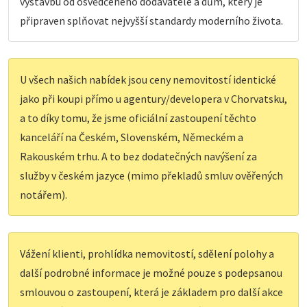
výstavbu od osvědčeného dodavatele a dům, který je
připraven splňovat nejvyšší standardy moderního života.
U všech našich nabídek jsou ceny nemovitostí identické
jako při koupi přímo u agentury/developera v Chorvatsku,
a to díky tomu, že jsme oficiální zastoupení těchto
kanceláří na Českém, Slovenském, Německém a
Rakouském trhu. A to bez dodatečných navýšení za
služby v českém jazyce (mimo překladů smluv ověřených
notářem).
Vážení klienti, prohlídka nemovitostí, sdělení polohy a
další podrobné informace je možné pouze s podepsanou
smlouvou o zastoupení, která je základem pro další akce