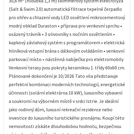
30,6 m² (hloubka 1,3 m) skimmerový systém elektrolýza
(Salt & Swim 2.0) automatická filtrace tepelné čerpadlo
pro ohřev a chlazení vody LED osvětlení mikrocementový
modrý obklad Duraston • příprava pro venkovní sprchu •
osázený trávník • 3 olivovníky s nočním osvětlením •
kapkový závlahový systém s programátorem • elektrická
hliníková vstupní brána s dálkovým ovládáním • venkovní
parkovací místo • nástěnná nabíječka pro elektromobily
Venkovní terasy jsou pokryty keramikou 1. třídy 60x60 cm.
Plánované dokončení je 10/2026 Tato vila představuje
perfektní kombinaci moderních technologií, energetické
účinnosti (solární elektrárna 10 kW), luxusního vybavení
a soukromí na výborném místě v srdci Istrie. Je ideální
jako rodinný dům, luxusní rekreační rezidence nebo
investice do luxusního turistického pronájmu. Koupí této
nemovitosti získáte dlouhodobou hodnotu, bezpečnou