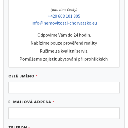
tel:
(mluvíme česky)
tel:
+420 608 101 305
e-mail:
info@nemovitosti-chorvatsko.eu
Odpovíme Vám do 24 hodin.
Nabízíme pouze prověřené reality.
Ručíme za kvalitní servis.
Pomůžeme zajistit ubytování při prohlídkách.
CELÉ JMÉNO
*
E-MAILOVÁ ADRESA
*
TELEFON
*