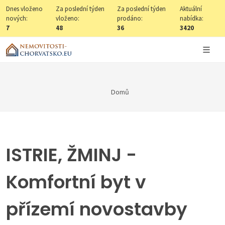
Dnes vloženo
Za poslední týden
Za poslední týden
Aktuální
nových:
vloženo:
prodáno:
nabídka:
7
48
36
3420
Domů
ISTRIE, ŽMINJ -
Komfortní byt v
přízemí novostavby