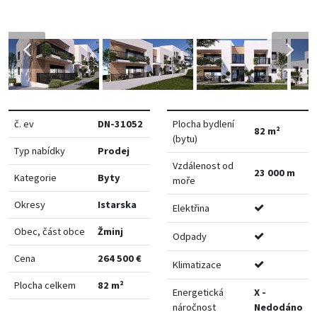
č. ev
DN-31052
Plocha bydlení
82 m²
(bytu)
Typ nabídky
Prodej
Vzdálenost od
23 000 m
Kategorie
Byty
moře
Okresy
Istarska
Elektřina
Obec, část obce
Žminj
Odpady
Cena
264 500 €
Klimatizace
Plocha celkem
82 m²
Energetická
X -
náročnost
Nedodáno