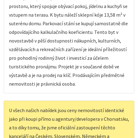
prostoru, který spojuje obývací pokoj, jídelnu a kuchyň se
vstupem na terasu. K bytu náleží sklepní kóje 13,58 m² v
suterénu domu. Parkovací stání se kupují samostatně dle
odpovídajícího kalkulačního koeficientu. Tento byt v
novostavbě v pěší dostupnosti nákupních, kulturních,
vzdělávacích a rekreačních zařízení je ideální příležitostí
pro pohodlný rodinný život i investicí za účelem
turistického pronájmu. Projekt je v současné době ve
výstavbě a je na prodej na klíč. Prodávajícím předmětné
nemovitosti je právnická osoba.
U všech našich nabídek jsou ceny nemovitostí identické
jako při koupi přímo u agentury/developera v Chorvatsku,
a to díky tomu, že jsme oficiální zastoupení těchto
kanceláří na Českém, Slovenském, Německém a