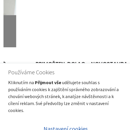
PRIMOŠTEN, DOLAC – NOVOSTAVBA!
Dvoupokojový apartmán s krásným
Používáme Cookies
výhledem.
Kliknutím na
Přijmout vše
udělujete souhlas s
Cena
Vzdálenost od moře
316 000 €
280 m
používáním cookies k zajištění správného zobrazování a
chování webových stránek, k analýze návštěvnosti a k
Plocha celkem
Obec, část obce
88 m²
Primošten
cílení reklam. Své předvolby lze změnit v nastavení
cookies.
Nastavení cookies