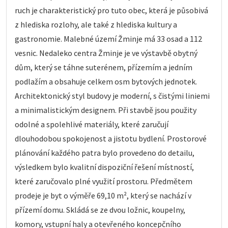
ruch je charakteristický pro tuto obec, která je působivá
z hlediska rozlohy, ale také z hlediska kultury a
gastronomie. Malebné území Žminje má 33 osad a 112
vesnic. Nedaleko centra Žminje je ve výstavbě obytný
dům, který se táhne suterénem, přízemím a jedním
podlažím a obsahuje celkem osm bytových jednotek.
Architektonický styl budovy je moderní, s čistými liniemi
a minimalistickým designem. Při stavbě jsou použity
odolné a spolehlivé materiály, které zaručují
dlouhodobou spokojenost a jistotu bydlení. Prostorové
plánování každého patra bylo provedeno do detailu,
výsledkem bylo kvalitní dispoziční řešení místností,
které zaručovalo plné využití prostoru. Předmětem
prodeje je byt o výměře 69,10 m², který se nachází v
přízemí domu. Skládá se ze dvou ložnic, koupelny,
komory, vstupní haly a otevřeného koncepčního