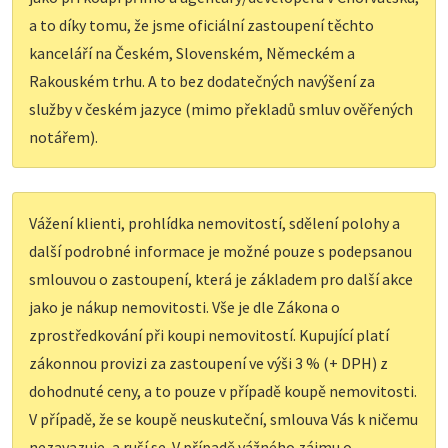
a to díky tomu, že jsme oficiální zastoupení těchto
kanceláří na Českém, Slovenském, Německém a
Rakouském trhu. A to bez dodatečných navýšení za
služby v českém jazyce (mimo překladů smluv ověřených
notářem).
Vážení klienti, prohlídka nemovitostí, sdělení polohy a
další podrobné informace je možné pouze s podepsanou
smlouvou o zastoupení, která je základem pro další akce
jako je nákup nemovitosti. Vše je dle Zákona o
zprostředkování při koupi nemovitostí. Kupující platí
zákonnou provizi za zastoupení ve výši 3 % (+ DPH) z
dohodnuté ceny, a to pouze v případě koupě nemovitosti.
V případě, že se koupě neuskuteční, smlouva Vás k ničemu
nezavazuje, a ruší se. V případě vážného zájmu o