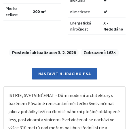
Elektřina
Plocha
200 m²
Klimatizace
celkem
Energetická
X -
náročnost
Nedodáno
Poslední aktualizace:
3. 2. 2026
Zobrazení:
163×
NASTAVIT HLÍDACÍHO PSA
ISTRIE, SVETVINČENAT - Dům moderní architektury s
bazénem Půvabné renesanční městečko Svetvinčenat
jako z pohádky leží na členité náhorní plošině obklopené
lesy, pastvinami a vinicemi. Svetvinčenat se nachází ve
výšce 310 metrů nad mořem na jihu střední Istrie a