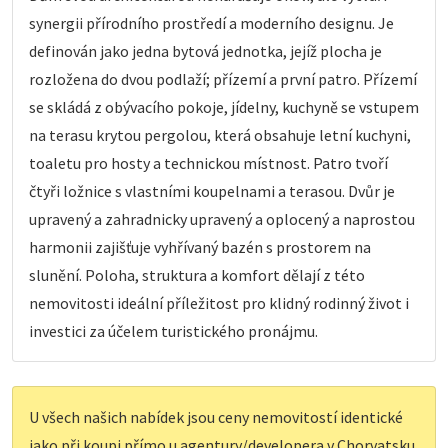
synergii přírodního prostředí a moderního designu. Je
definován jako jedna bytová jednotka, jejíž plocha je
rozložena do dvou podlaží; přízemí a první patro. Přízemí
se skládá z obývacího pokoje, jídelny, kuchyně se vstupem
na terasu krytou pergolou, která obsahuje letní kuchyni,
toaletu pro hosty a technickou místnost. Patro tvoří
čtyři ložnice s vlastními koupelnami a terasou. Dvůr je
upravený a zahradnicky upravený a oplocený a naprostou
harmonii zajišťuje vyhřívaný bazén s prostorem na
slunění. Poloha, struktura a komfort dělají z této
nemovitosti ideální příležitost pro klidný rodinný život i
investici za účelem turistického pronájmu.
U všech našich nabídek jsou ceny nemovitostí identické
jako při koupi přímo u agentury/developera v Chorvatsku,