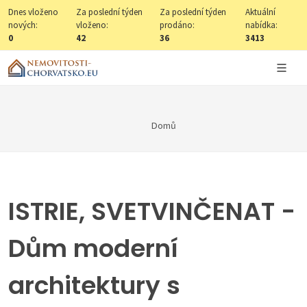
Dnes vloženo
Za poslední týden
Za poslední týden
Aktuální
nových:
vloženo:
prodáno:
nabídka:
0
42
36
3413
Domů
ISTRIE, SVETVINČENAT -
Dům moderní
architektury s