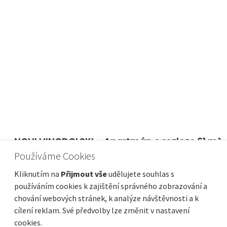
NOVI VINODOLSKI – Apartmán o rozloze 61 m²
v exkluzivním resortu, první řada u moře se
Používáme Cookies
soukromou pláží
Kliknutím na
Přijmout vše
udělujete souhlas s
Cena
Vzdálenost od moře
476 736 €
50 m
používáním cookies k zajištění správného zobrazování a
chování webových stránek, k analýze návštěvnosti a k
Plocha celkem
Obec, část obce
61 m²
Novi Vinodolski
cílení reklam. Své předvolby lze změnit v nastavení
cookies.