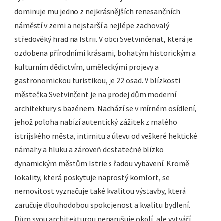
dominuje mu jedno z nejkrásnějších renesančních
náměstí v zemi a nejstarší a nejlépe zachovalý
středověký hrad na Istrii. V obci Svetvinčenat, která je
ozdobena přírodními krásami, bohatým historickým a
kulturním dědictvím, uměleckými projevy a
gastronomickou turistikou, je 22 osad. V blízkosti
městečka Svetvinčent je na prodej dům moderní
architektury s bazénem. Nachází se v mírném osídlení,
jehož poloha nabízí autentický zážitek z malého
istrijského města, intimitu a úlevu od veškeré hektické
námahy a hluku a zároveň dostatečně blízko
dynamickým městům Istrie s řadou vybavení. Kromě
lokality, která poskytuje naprostý komfort, se
nemovitost vyznačuje také kvalitou výstavby, která
zaručuje dlouhodobou spokojenost a kvalitu bydlení.
Dům svou architekturou nenarušuje okolí, ale vytváří