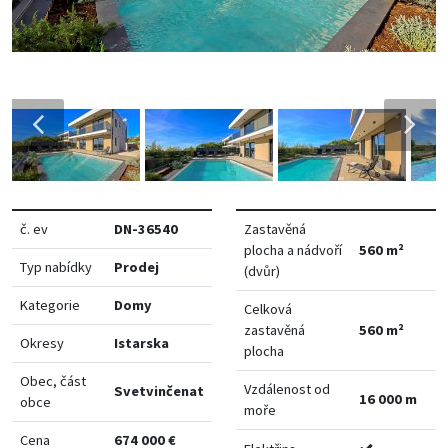
č. ev
DN-36540
Zastavěná
plocha a nádvoří
560 m²
Typ nabídky
Prodej
(dvůr)
Kategorie
Domy
Celková
zastavěná
560 m²
Okresy
Istarska
plocha
Obec, část
Vzdálenost od
Svetvinčenat
16 000 m
obce
moře
Cena
674 000 €