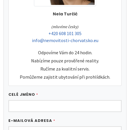
Nela Turčić
tel:
(mluvíme česky)
tel:
+420 608 101 305
e-mail:
info@nemovitosti-chorvatsko.eu
Odpovíme Vám do 24 hodin.
Nabízíme pouze prověřené reality.
Ručíme za kvalitní servis.
Pomůžeme zajistit ubytování při prohlídkách.
CELÉ JMÉNO
*
E-MAILOVÁ ADRESA
*