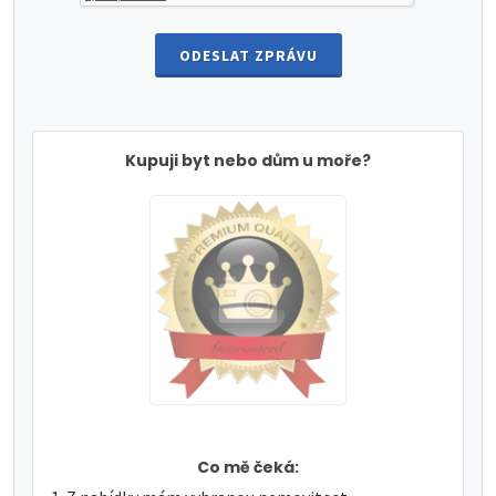
ODESLAT ZPRÁVU
Kupuji byt nebo dům u moře?
Co mě čeká: