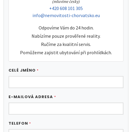
tel:
(mluvíme česky)
tel:
+420 608 101 305
e-mail:
info@nemovitosti-chorvatsko.eu
Odpovíme Vám do 24 hodin.
Nabízíme pouze prověřené reality.
Ručíme za kvalitní servis.
Pomůžeme zajistit ubytování při prohlídkách.
CELÉ JMÉNO
*
E-MAILOVÁ ADRESA
*
TELEFON
*