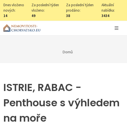
Dnes vloženo
Za poslední týden
Za poslední týden
Aktuální
nových:
vloženo:
prodáno:
nabídka:
14
49
38
3434
Domů
ISTRIE, RABAC -
Penthouse s výhledem
na moře