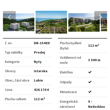
č. ev
DN-15489
Plocha bydlení
112 m²
(bytu)
Typ nabídky
Prodej
Vzdálenost od
3 500 m
Kategorie
Byty
moře
Okresy
Istarska
Elektřina
Obec, část obce
Labin
Odpady
Cena
426 170 €
Klimatizace
Plocha celkem
112 m²
Energetická
X -
náročnost
Nedodáno