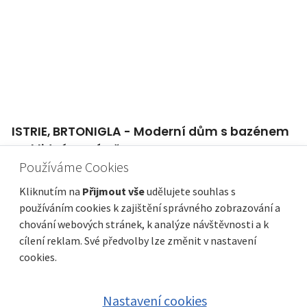
ISTRIE, BRTONIGLA - Moderní dům s bazénem
na klidném místě
Používáme Cookies
Cena
Vzdálenost od moře
445 000 €
6 000 m
Plocha celkem
Obec, část obce
Kliknutím na
Přijmout vše
udělujete souhlas s
116 m²
Brtonigla
používáním cookies k zajištění správného zobrazování a
chování webových stránek, k analýze návštěvnosti a k
cílení reklam. Své předvolby lze změnit v nastavení
cookies.
Nastavení cookies