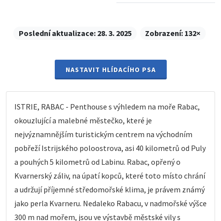
Poslední aktualizace:
28. 3. 2025
Zobrazení:
132×
NASTAVIT HLÍDACÍHO PSA
ISTRIE, RABAC - Penthouse s výhledem na moře Rabac,
okouzlující a malebné městečko, které je
nejvýznamnějším turistickým centrem na východním
pobřeží Istrijského poloostrova, asi 40 kilometrů od Puly
a pouhých 5 kilometrů od Labinu. Rabac, opřený o
Kvarnerský záliv, na úpatí kopců, které toto místo chrání
a udržují příjemné středomořské klima, je právem známý
jako perla Kvarneru. Nedaleko Rabacu, v nadmořské výšce
300 m nad mořem, jsou ve výstavbě městské vily s