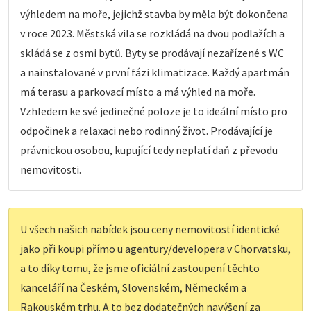
výhledem na moře, jejichž stavba by měla být dokončena
v roce 2023. Městská vila se rozkládá na dvou podlažích a
skládá se z osmi bytů. Byty se prodávají nezařízené s WC
a nainstalované v první fázi klimatizace. Každý apartmán
má terasu a parkovací místo a má výhled na moře.
Vzhledem ke své jedinečné poloze je to ideální místo pro
odpočinek a relaxaci nebo rodinný život. Prodávající je
právnickou osobou, kupující tedy neplatí daň z převodu
nemovitosti.
U všech našich nabídek jsou ceny nemovitostí identické
jako při koupi přímo u agentury/developera v Chorvatsku,
a to díky tomu, že jsme oficiální zastoupení těchto
kanceláří na Českém, Slovenském, Německém a
Rakouském trhu. A to bez dodatečných navýšení za