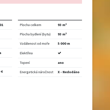
01
Plocha celkem
93 m²
Plocha bydlení (bytu)
93 m²
Vzdálenost od moře
5 000 m
a
Elektřina
Topení
ano
 €
Energetická náročnost
X - Nedodáno