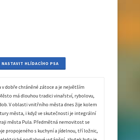
NASTAVIT HLÍDACÍHO PSA
a v dobře chráněné zátoce a je největším
Město má dlouhou tradici vinařství, rybolovu,
dob. V oblasti vnitřního města dnes žije kolem
ury města, i když ve skutečnosti je integrální
kraji města Pula. Předmětná nemovitost se
 propojeného s kuchyní a jídelnou, tří ložnic,
elektrické podlahové vytápění, zbytek bytu je