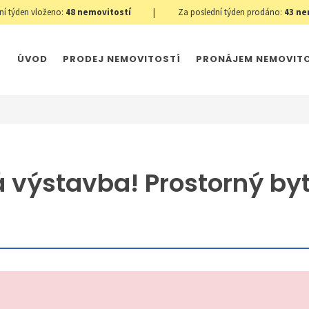
ní týden vloženo:
48
nemovitostí
|
Za poslední týden prodáno:
43
ne
ÚVOD
PRODEJ NEMOVITOSTÍ
PRONÁJEM NEMOVIT
á výstavba! Prostorný byt