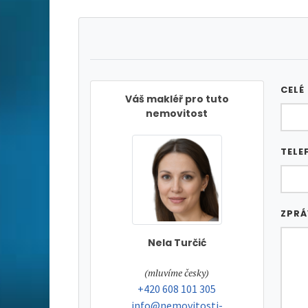
CELÉ
Váš makléř pro tuto
nemovitost
TELE
ZPR
Nela Turčić
tel:
(mluvíme česky)
tel:
+420 608 101 305
e-mail:
info@nemovitosti-