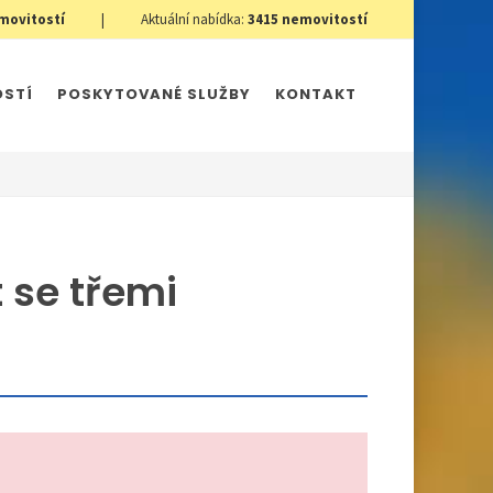
movitostí
|
Aktuální nabídka:
3415
nemovitostí
OSTÍ
POSKYTOVANÉ SLUŽBY
KONTAKT
 se třemi