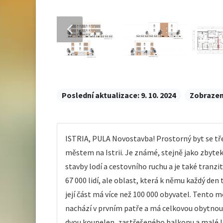
Poslední aktualizace:
9. 10. 2024
Zobrazen
ISTRIA, PULA Novostavba! Prostorný byt se třem
městem na Istrii. Je známé, stejně jako zbytek
stavby lodí a cestovního ruchu a je také tranz
67 000 lidí, ale oblast, která k němu každý den
její část má více než 100 000 obyvatel. Tento
nachází v prvním patře a má celkovou obytnou p
dvou koupelen, zastřešeného balkonu a malé lo