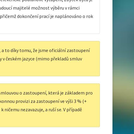
budoucí majitelé možnost výběru v rámci
. přičemž dokončení prací je naplánováno o rok
a to díky tomu, že jsme oficiální zastoupení
y v českém jazyce (mimo překladů smluv
 smlouvou o zastoupení, která je základem pro
ákonnou provizi za zastoupení ve výši 3 % (+
k ničemu nezavazuje, a ruší se. V případě