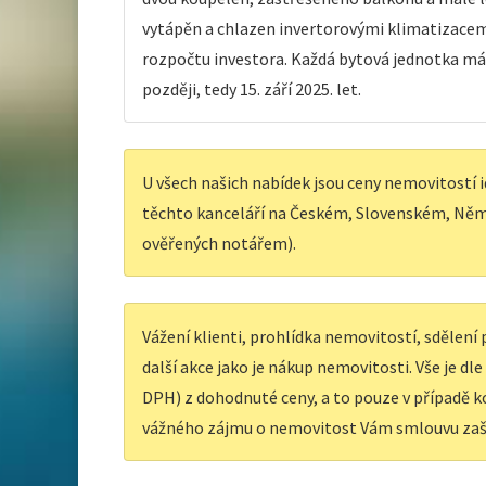
vytápěn a chlazen invertorovými klimatizacemi
rozpočtu investora. Každá bytová jednotka má v
později, tedy 15. září 2025. let.
U všech našich nabídek jsou ceny nemovitostí i
těchto kanceláří na Českém, Slovenském, Něm
ověřených notářem).
Vážení klienti, prohlídka nemovitostí, sdělen
další akce jako je nákup nemovitosti. Vše je dl
DPH) z dohodnuté ceny, a to pouze v případě ko
vážného zájmu o nemovitost Vám smlouvu zaš