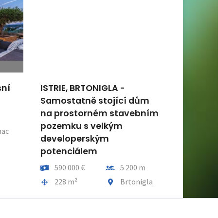
sní
ISTRIE, BRTONIGLA -
ISTRIA, 
Samostatně stojící dům
prostor
na prostorném stavebním
t od moře
Cena
200 000
pozemku s velkým
t obce
Plocha cel
nac
280 m²
developerským
potenciálem
Cena
Vzdálenost od moře
590 000 €
5 200 m
Plocha celkem
Obec, část obce
228 m²
Brtonigla