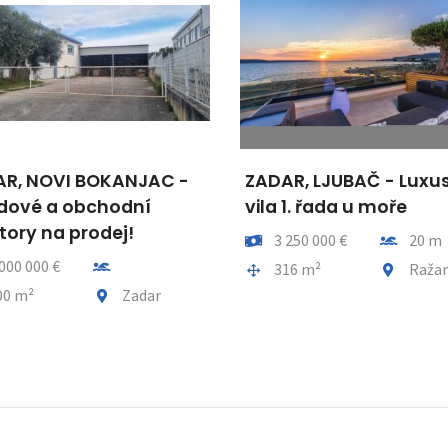
R, NOVI BOKANJAC -
ZADAR, LJUBAČ - Luxu
dové a obchodní
vila 1. řada u moře
tory na prodej!
Cena
Vzdálenos
3 250 000 €
20 m
Vzdálenost od moře
 000 000 €
Plocha celkem
Obec, čás
316 m²
Raža
a celkem
Obec, část obce
00 m²
Zadar