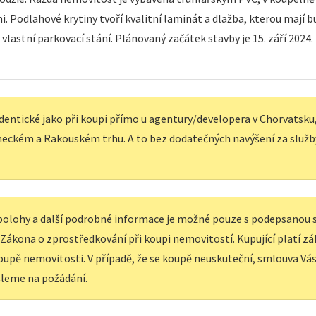
. Podlahové krytiny tvoří kvalitní laminát a dlažba, kterou mají 
lastní parkovací stání. Plánovaný začátek stavby je 15. září 2024
dentické jako při koupi přímo u agentury/developera v Chorvatsku, 
eckém a Rakouském trhu. A to bez dodatečných navýšení za služb
í polohy a další podrobné informace je možné pouze s podepsanou
e Zákona o zprostředkování při koupi nemovitostí. Kupující platí z
upě nemovitosti. V případě, že se koupě neuskuteční, smlouva Vás 
leme na požádání.