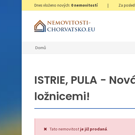
Dnes vloženo nových:
0
nemovitostí
|
Za posled
Domů
ISTRIE, PULA - Nov
ložnicemi!
Tato nemovitost
je již prodaná
.