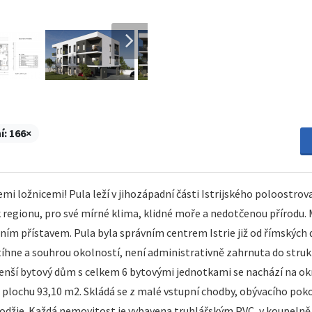
í:
166×
i ložnicemi! Pula leží v jihozápadní části Istrijského poloostrov
 regionu, pro své mírné klima, klidné moře a nedotčenou přírodu. 
itním přístavem. Pula byla správním centrem Istrie již od římských 
 tíhne a souhrou okolností, není administrativně zahrnuta do strukt
 menší bytový dům s celkem 6 bytovými jednotkami se nachází na o
lochu 93,10 m2. Skládá se z malé vstupní chodby, obývacího pokoje
džie. Každá nemovitost je vybavena truhlářským PVC, v koupelně 