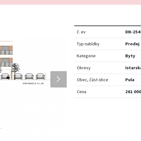
č. ev
DN-254
Typ nabídky
Prodej
Kategorie
Byty
Okresy
Istarsk
Obec, část obce
Pula
Cena
261 000