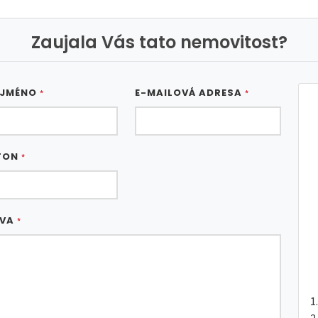
Zaujala Vás tato nemovitost?
 JMÉNO
E-MAILOVÁ ADRESA
*
*
FON
*
ÁVA
*