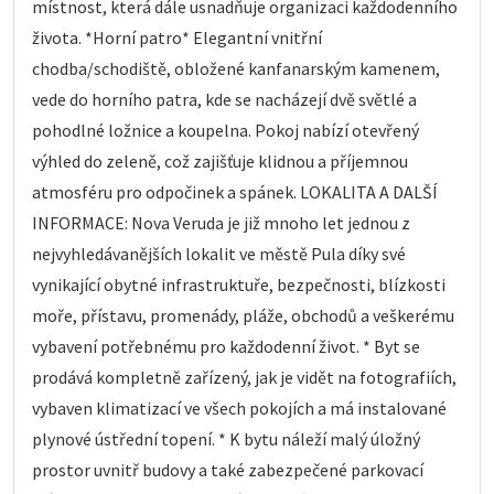
místnost, která dále usnadňuje organizaci každodenního
života. *Horní patro* Elegantní vnitřní
chodba/schodiště, obložené kanfanarským kamenem,
vede do horního patra, kde se nacházejí dvě světlé a
pohodlné ložnice a koupelna. Pokoj nabízí otevřený
výhled do zeleně, což zajišťuje klidnou a příjemnou
atmosféru pro odpočinek a spánek. LOKALITA A DALŠÍ
INFORMACE: Nova Veruda je již mnoho let jednou z
nejvyhledávanějších lokalit ve městě Pula díky své
vynikající obytné infrastruktuře, bezpečnosti, blízkosti
moře, přístavu, promenády, pláže, obchodů a veškerému
vybavení potřebnému pro každodenní život. * Byt se
prodává kompletně zařízený, jak je vidět na fotografiích,
vybaven klimatizací ve všech pokojích a má instalované
plynové ústřední topení. * K bytu náleží malý úložný
prostor uvnitř budovy a také zabezpečené parkovací