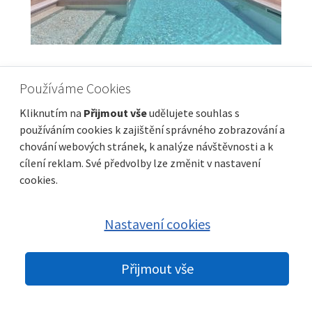
CRIKVENICA, SELCE - Dvoupokojový byt,
Používáme Cookies
novostavba, 150 metrů od moře!
Kliknutím na
Přijmout vše
udělujete souhlas s
Cena
Vzdálenost od moře
287 000 €
150 m
používáním cookies k zajištění správného zobrazování a
Plocha celkem
Obec, část obce
64 m²
Crikvenica
chování webových stránek, k analýze návštěvnosti a k
cílení reklam. Své předvolby lze změnit v nastavení
cookies.
Nastavení cookies
Přijmout vše
© 2026 nemovitosti-chorvatsko.eu |
GDPR
|
Nastavení cookies
|
Partneři:
Immobilien Kroatien DE
|
Immobilien Kroatien AT
|
Parkety
Praha