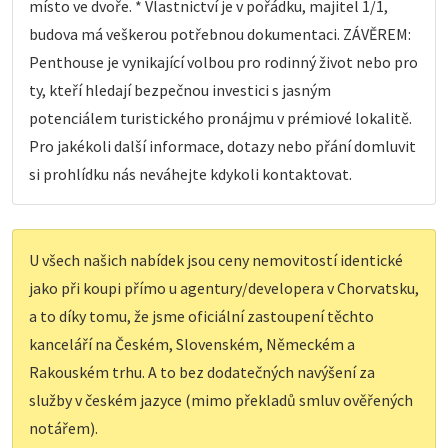
místo ve dvoře. * Vlastnictví je v pořádku, majitel 1/1,
budova má veškerou potřebnou dokumentaci. ZÁVĚREM:
Penthouse je vynikající volbou pro rodinný život nebo pro
ty, kteří hledají bezpečnou investici s jasným
potenciálem turistického pronájmu v prémiové lokalitě.
Pro jakékoli další informace, dotazy nebo přání domluvit
si prohlídku nás neváhejte kdykoli kontaktovat.
U všech našich nabídek jsou ceny nemovitostí identické
jako při koupi přímo u agentury/developera v Chorvatsku,
a to díky tomu, že jsme oficiální zastoupení těchto
kanceláří na Českém, Slovenském, Německém a
Rakouském trhu. A to bez dodatečných navýšení za
služby v českém jazyce (mimo překladů smluv ověřených
notářem).