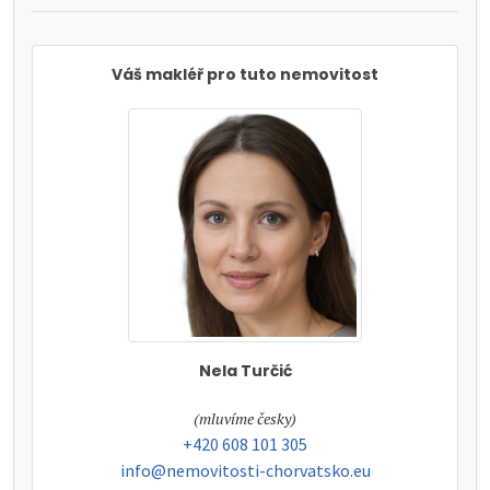
Váš makléř pro tuto nemovitost
Nela Turčić
tel:
(mluvíme česky)
tel:
+420 608 101 305
e-mail:
info@nemovitosti-chorvatsko.eu