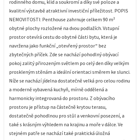
rodinného domu, klid a soukromí a díky své poloze a
kvalitní výstavbě atraktivní investiční příležitost. POPIS
NEMOVITOSTI: Penthouse zahrnuje celkem 90 m²
obytné plochy rozložené na dvou podlažích. Vstupní
prostor otevírá cestu do obytné části bytu, která je
navržena jako funkční „otevřený prostor“ bez
zbytečných příček. Zde se nachází pohodlný obývací
pokoj zalitý přirozeným světlem po celý den díky velkým
proskleným stěnám a ideální orientaci směrem ke slunci.
Níže se nachází jídelna dostatečně velká pro celou rodinu
a moderně vybavená kuchyň, mírně oddělená a
harmonicky integrovaná do prostoru. Z obývacího
prostoru je přístup na částečně krytou terasu,
dostatečně pohodlnou pro stůl a venkovní posezení, a
také s krásným výhledem na krajinu a moře v dálce. Ve
stejném patře se nachází také praktická úložná