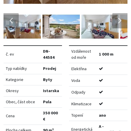
DN-
Vzdálenost
č. ev
1 000 m
44584
od moře
Typ nabídky
Prodej
Elektřina
Kategorie
Byty
Voda
Okresy
Istarska
Odpady
Obec, část obce
Pula
Klimatizace
350 000
Topení
ano
Cena
€
A -
Energetická
Plocha celkem
90 m²