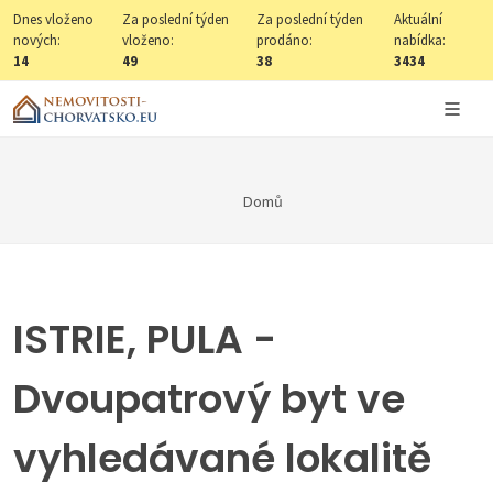
Dnes vloženo
Za poslední týden
Za poslední týden
Aktuální
nových:
vloženo:
prodáno:
nabídka:
14
49
38
3434
Domů
ISTRIE, PULA -
Dvoupatrový byt ve
vyhledávané lokalitě