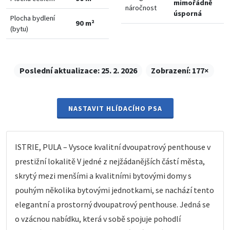
mimořádně
náročnost
úsporná
Plocha bydlení
90 m²
(bytu)
Poslední aktualizace:
25. 2. 2026
Zobrazení:
177×
NASTAVIT HLÍDACÍHO PSA
ISTRIE, PULA – Vysoce kvalitní dvoupatrový penthouse v
prestižní lokalitě V jedné z nejžádanějších částí města,
skrytý mezi menšími a kvalitními bytovými domy s
pouhým několika bytovými jednotkami, se nachází tento
elegantní a prostorný dvoupatrový penthouse. Jedná se
o vzácnou nabídku, která v sobě spojuje pohodlí