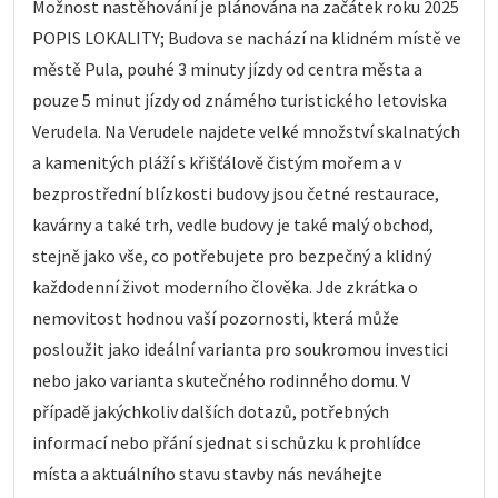
Možnost nastěhování je plánována na začátek roku 2025
POPIS LOKALITY; Budova se nachází na klidném místě ve
městě Pula, pouhé 3 minuty jízdy od centra města a
pouze 5 minut jízdy od známého turistického letoviska
Verudela. Na Verudele najdete velké množství skalnatých
a kamenitých pláží s křišťálově čistým mořem a v
bezprostřední blízkosti budovy jsou četné restaurace,
kavárny a také trh, vedle budovy je také malý obchod,
stejně jako vše, co potřebujete pro bezpečný a klidný
každodenní život moderního člověka. Jde zkrátka o
nemovitost hodnou vaší pozornosti, která může
posloužit jako ideální varianta pro soukromou investici
nebo jako varianta skutečného rodinného domu. V
případě jakýchkoliv dalších dotazů, potřebných
informací nebo přání sjednat si schůzku k prohlídce
místa a aktuálního stavu stavby nás neváhejte