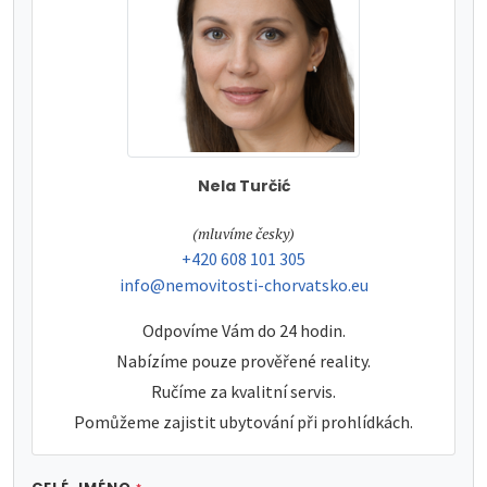
Nela Turčić
tel:
(mluvíme česky)
tel:
+420 608 101 305
e-mail:
info@nemovitosti-chorvatsko.eu
Odpovíme Vám do 24 hodin.
Nabízíme pouze prověřené reality.
Ručíme za kvalitní servis.
Pomůžeme zajistit ubytování při prohlídkách.