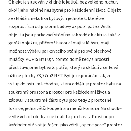
Objekt je situován v klidné lokalitě, bez velkého ruchu v
okolí jeho náplně nezbytné pro každodenní život. Objekt
se skládá z několika bytových jednotek, které se
rozprostírají od přízemí budovy až po 3. patro. Vedle
objektu jsou parkovací stání na zahradě objektu a také v
garáži objektu, přičemž budoucí majitelé bytů mají
možnost výběru parkovacího stání pro své plechové
miláčky. POPIS BYTU; V tomto domě tedy s hrdostí
představujeme byt ve 3. patře, který se skládá z celkové
užitné plochy 78,77m2 NET. Byt je uspořádán tak, že
vstup do bytu má chodbu, která odděluje prostor bytu na
soukromý prostor a prostor pro každodenní život a
zábavu. V soukromé části bytu jsou tedy 2 prostorné
ložnice, jedna větší koupelna a menší komora. Na chodbě
vedle vchodu do bytu je toaleta pro hosty. Prostor pro
každodenní život je řešen jako větší „open space“ prostor