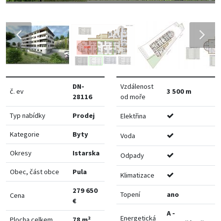
DN-
Vzdálenost
č. ev
3 500 m
28116
od moře
Typ nabídky
Prodej
Elektřina
Kategorie
Byty
Voda
Okresy
Istarska
Odpady
Obec, část obce
Pula
Klimatizace
279 650
Topení
ano
Cena
€
A -
Energetická
Plocha celkem
78 m²