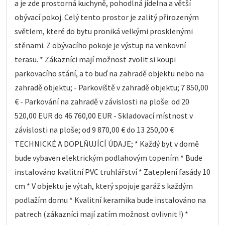
a je zde prostorná kuchyně, pohodlná jídelna a větší
obývací pokoj. Celý tento prostor je zalitý přirozeným
světlem, které do bytu proniká velkými prosklenými
stěnami. Z obývacího pokoje je výstup na venkovní
terasu. * Zákazníci mají možnost zvolit si koupi
parkovacího stání, a to buď na zahradě objektu nebo na
zahradě objektu; - Parkoviště v zahradě objektu; 7 850,00
€ - Parkování na zahradě v závislosti na ploše: od 20
520,00 EUR do 46 760,00 EUR - Skladovací místnost v
závislosti na ploše; od 9 870,00 € do 13 250,00 €
TECHNICKÉ A DOPLŇUJÍCÍ ÚDAJE; * Každý byt v domě
bude vybaven elektrickým podlahovým topením * Bude
instalováno kvalitní PVC truhlářství * Zateplení fasády 10
cm * V objektu je výtah, který spojuje garáž s každým
podlažím domu * Kvalitní keramika bude instalováno na
patrech (zákazníci mají zatím možnost ovlivnit !) *