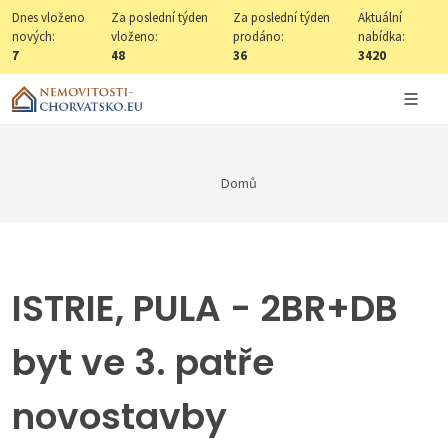
Dnes vloženo
Za poslední týden
Za poslední týden
Aktuální
nových:
vloženo:
prodáno:
nabídka:
7
48
36
3420
Domů
ISTRIE, PULA - 2BR+DB
byt ve 3. patře
novostavby