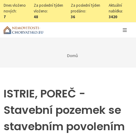
Dnes vloženo
Za poslední týden
Za poslední týden
Aktuální
nových:
vloženo:
prodáno:
nabídka:
7
48
36
3420
Domů
ISTRIE, POREČ -
Stavební pozemek se
stavebním povolením