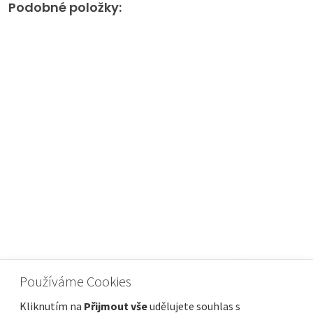
Podobné položky:
RIJEKA, ZAMET - byt v nejkvalitnější
Používáme Cookies
novostavbě, garáž, výhled
Cena
Vzdálenost od moře
290 000 €
500 m
Kliknutím na
Přijmout vše
udělujete souhlas s