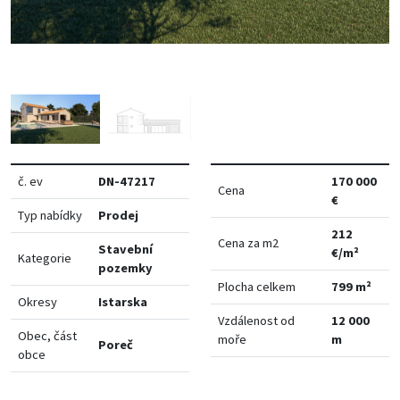
č. ev
DN-47217
170 000
Cena
€
Typ nabídky
Prodej
212
Cena za m2
Stavební
€/m²
Kategorie
pozemky
Plocha celkem
799 m²
Okresy
Istarska
Vzdálenost od
12 000
Obec, část
moře
m
Poreč
obce