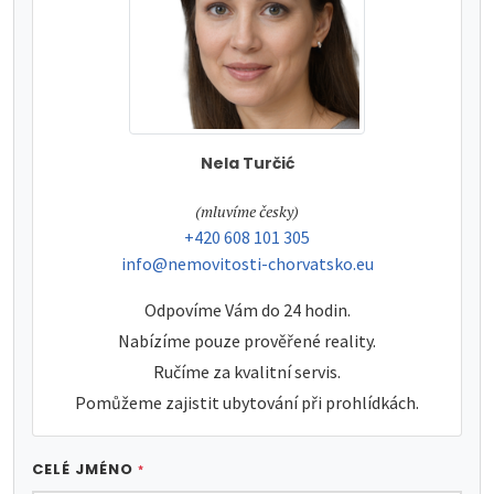
Nela Turčić
tel:
(mluvíme česky)
tel:
+420 608 101 305
e-mail:
info@nemovitosti-chorvatsko.eu
Odpovíme Vám do 24 hodin.
Nabízíme pouze prověřené reality.
Ručíme za kvalitní servis.
Pomůžeme zajistit ubytování při prohlídkách.
CELÉ JMÉNO
*