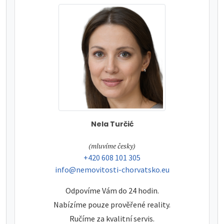
Nela Turčić
tel:
(mluvíme česky)
tel:
+420 608 101 305
e-mail:
info@nemovitosti-chorvatsko.eu
Odpovíme Vám do 24 hodin.
Nabízíme pouze prověřené reality.
Ručíme za kvalitní servis.