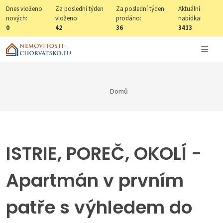
Dnes vloženo
Za poslední týden
Za poslední týden
Aktuální
nových:
vloženo:
prodáno:
nabídka:
0
42
36
3413
Domů
ISTRIE, POREČ, OKOLÍ -
Apartmán v prvním
patře s výhledem do