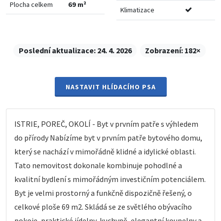
Plocha celkem
69 m²
Klimatizace
Poslední aktualizace:
24. 4. 2026
Zobrazení:
182×
NASTAVIT HLÍDACÍHO PSA
ISTRIE, POREČ, OKOLÍ - Byt v prvním patře s výhledem
do přírody Nabízíme byt v prvním patře bytového domu,
který se nachází v mimořádně klidné a idylické oblasti.
Tato nemovitost dokonale kombinuje pohodlné a
kvalitní bydlení s mimořádným investičním potenciálem.
Byt je velmi prostorný a funkčně dispozičně řešený, o
celkové ploše 69 m2. Skládá se ze světlého obývacího
pokoje, praktické jídelny, kuchyně, elegantní koupelny a