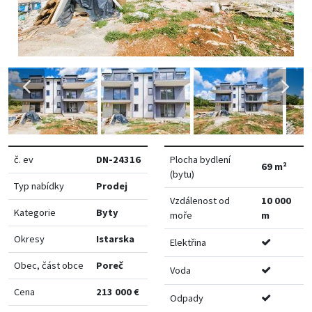
č. ev
DN-24316
Plocha bydlení
69 m²
(bytu)
Typ nabídky
Prodej
Vzdálenost od
10 000
Kategorie
Byty
moře
m
Okresy
Istarska
Elektřina
Obec, část obce
Poreč
Voda
Cena
213 000 €
Odpady