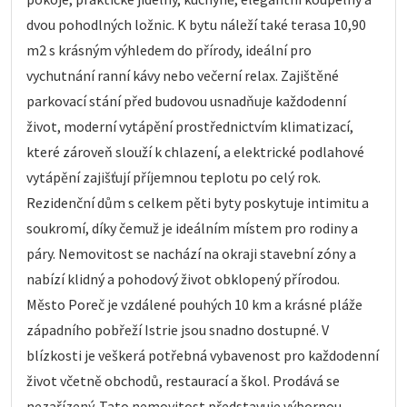
dvou pohodlných ložnic. K bytu náleží také terasa 10,90
m2 s krásným výhledem do přírody, ideální pro
vychutnání ranní kávy nebo večerní relax. Zajištěné
parkovací stání před budovou usnadňuje každodenní
život, moderní vytápění prostřednictvím klimatizací,
které zároveň slouží k chlazení, a elektrické podlahové
vytápění zajišťují příjemnou teplotu po celý rok.
Rezidenční dům s celkem pěti byty poskytuje intimitu a
soukromí, díky čemuž je ideálním místem pro rodiny a
páry. Nemovitost se nachází na okraji stavební zóny a
nabízí klidný a pohodový život obklopený přírodou.
Město Poreč je vzdálené pouhých 10 km a krásné pláže
západního pobřeží Istrie jsou snadno dostupné. V
blízkosti je veškerá potřebná vybavenost pro každodenní
život včetně obchodů, restaurací a škol. Prodává se
nezařízený. Tato nemovitost představuje výbornou