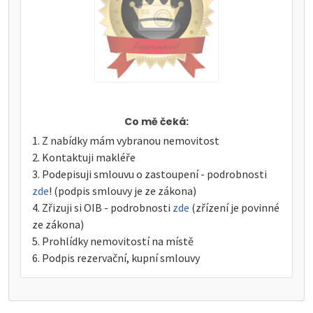
Co mě čeká:
Z nabídky mám vybranou nemovitost
Kontaktuji makléře
Podepisuji smlouvu o zastoupení - podrobnosti
zde
! (podpis smlouvy je ze zákona)
Zřizuji si OIB - podrobnosti
zde
(zřízení je povinné
ze zákona)
Prohlídky nemovitostí na místě
Podpis rezervační, kupní smlouvy