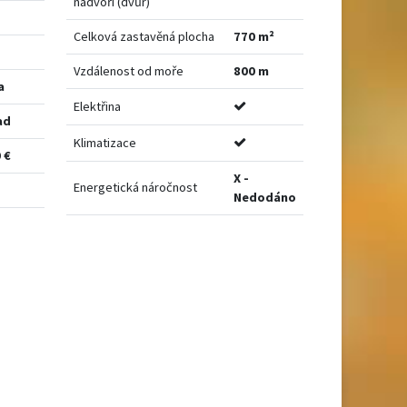
nádvoří (dvůr)
Celková zastavěná plocha
770 m²
Vzdálenost od moře
800 m
a
Elektřina
ad
Klimatizace
 €
X -
Energetická náročnost
Nedodáno