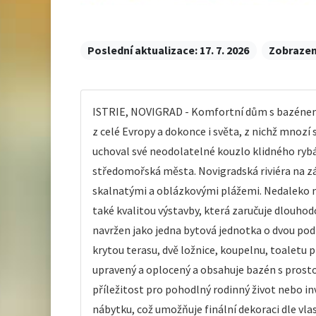
Poslední aktualizace:
17. 7. 2026
Zobrazen
ISTRIE, NOVIGRAD - Komfortní dům s bazénem v 
z celé Evropy a dokonce i světa, z nichž mnozí s
uchoval své neodolatelné kouzlo klidného ryb
středomořská města. Novigradská riviéra na zápa
skalnatými a oblázkovými plážemi. Nedaleko 
také kvalitou výstavby, která zaručuje dlouhod
navržen jako jedna bytová jednotka o dvou podl
krytou terasu, dvě ložnice, koupelnu, toaletu 
upravený a oplocený a obsahuje bazén s prosto
příležitost pro pohodlný rodinný život nebo i
nábytku, což umožňuje finální dekoraci dle vlas