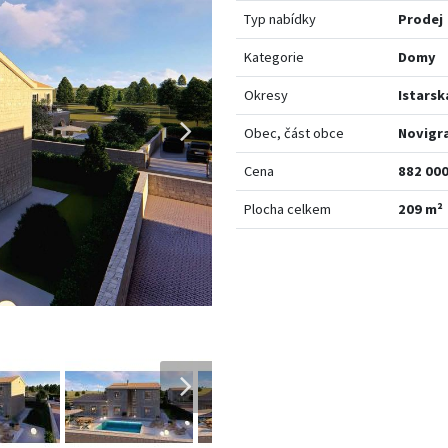
Typ nabídky
Prodej
Kategorie
Domy
Okresy
Istarsk
Obec, část obce
Novigr
Cena
882 000
Plocha celkem
209 m²