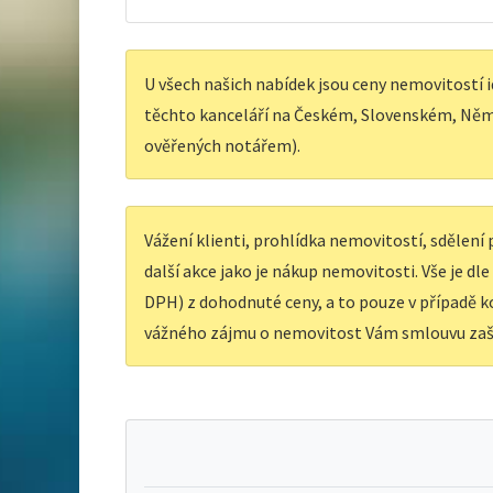
U všech našich nabídek jsou ceny nemovitostí i
těchto kanceláří na Českém, Slovenském, Něm
ověřených notářem).
Vážení klienti, prohlídka nemovitostí, sdělen
další akce jako je nákup nemovitosti. Vše je dl
DPH) z dohodnuté ceny, a to pouze v případě ko
vážného zájmu o nemovitost Vám smlouvu zaš