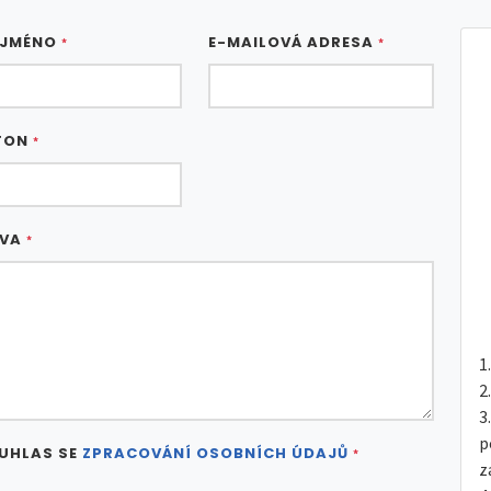
 JMÉNO
E-MAILOVÁ ADRESA
*
*
FON
*
ÁVA
*
p
UHLAS SE
ZPRACOVÁNÍ OSOBNÍCH ÚDAJŮ
*
z