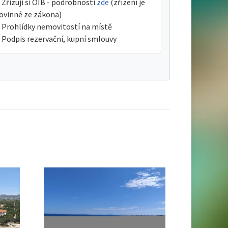
Zřizuji si OIB - podrobnosti
zde
(zřízení je
ovinné ze zákona)
Prohlídky nemovitostí na místě
Podpis rezervační, kupní smlouvy