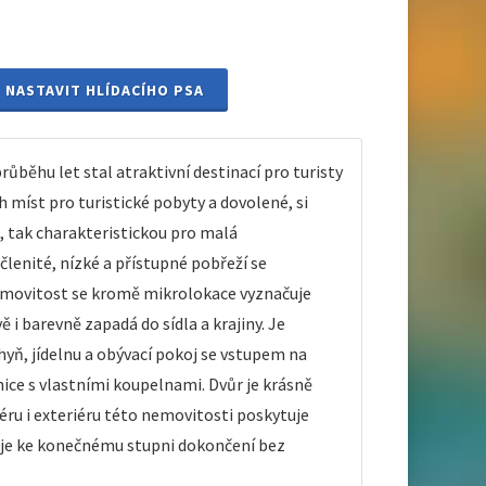
NASTAVIT HLÍDACÍHO PSA
běhu let stal atraktivní destinací pro turisty
ch míst pro turistické pobyty a dovolené, si
 tak charakteristickou pro malá
členité, nízké a přístupné pobřeží se
emovitost se kromě mikrolokace vyznačuje
i barevně zapadá do sídla a krajiny. Je
hyň, jídelnu a obývací pokoj se vstupem na
nice s vlastními koupelnami. Dvůr je krásně
ru i exteriéru této nemovitosti poskytuje
huje ke konečnému stupni dokončení bez