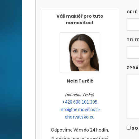
CELÉ
Váš makléř pro tuto
nemovitost
TELE
ZPR
Nela Turčić
tel:
(mluvíme česky)
tel:
+420 608 101 305
e-mail:
info@nemovitosti-
chorvatsko.eu
SO
Odpovíme Vám do 24 hodin.
Nabízíme pouze prověřené