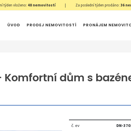
ní týden vloženo:
48
nemovitostí
|
Za poslední týden prodáno:
36
ne
ÚVOD
PRODEJ NEMOVITOSTÍ
PRONÁJEM NEMOVIT
- Komfortní dům s bazéne
č. ev
DN-370