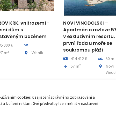
 VINODOLSKI –
ZADAR, VIR - Luxusní
tmán o rozloze 57 m²
apartmán se střešní
kluzivním resortu,
terasou a krásným
í řada u moře se
výhledem na moře př
romou pláží
pláží Jadro! BS4
Vzdálenost od moře
Cena
Vzdálenos
14 412 €
50 m
768 000 €
45 m
a celkem
Obec, část obce
Plocha celkem
Obec, čás
7 m²
Novi
151 m²
Vir
Vinodolski
oužíváním cookies k zajištění správného zobrazování a
 a k cílení reklam. Své předvolby lze změnit v nastavení
cookies
| Partneři:
Immobilien Kroatien DE
|
Immobilien Kroatien AT
|
Pa