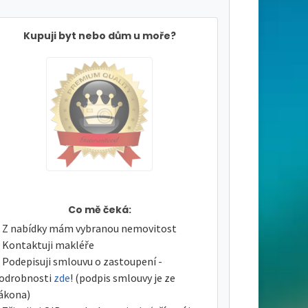
Kupuji byt nebo dům u moře?
Co mě čeká:
Z nabídky mám vybranou nemovitost
Kontaktuji makléře
Podepisuji smlouvu o zastoupení -
odrobnosti
zde
! (podpis smlouvy je ze
ákona)