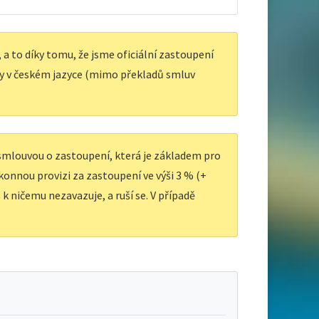
a to díky tomu, že jsme oficiální zastoupení
y v českém jazyce (mimo překladů smluv
 smlouvou o zastoupení, která je základem pro
ákonnou provizi za zastoupení ve výši 3 % (+
k ničemu nezavazuje, a ruší se. V případě