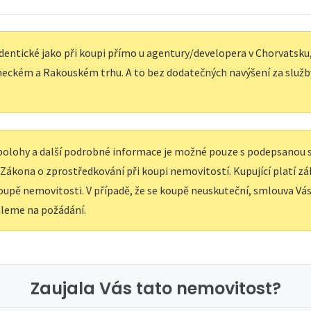
dentické jako při koupi přímo u agentury/developera v Chorvatsku, 
eckém a Rakouském trhu. A to bez dodatečných navýšení za služb
í polohy a další podrobné informace je možné pouze s podepsanou
e Zákona o zprostředkování při koupi nemovitostí. Kupující platí z
upě nemovitosti. V případě, že se koupě neuskuteční, smlouva Vás 
leme na požádání.
Zaujala Vás tato nemovitost?