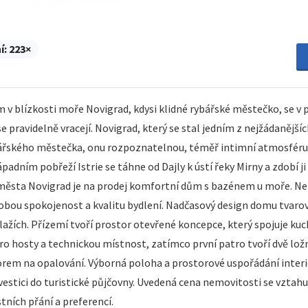
í:
223×
blízkosti moře Novigrad, kdysi klidné rybářské městečko, se v prů
e pravidelně vracejí. Novigrad, který se stal jedním z nejžádanější
ářského městečka, onu rozpoznatelnou, téměř intimní atmosféru,
dním pobřeží Istrie se táhne od Dajly k ústí řeky Mirny a zdobí ji 
města Novigrad je na prodej komfortní dům s bazénem u moře. N
obou spokojenost a kvalitu bydlení. Nadčasový design domu tvarově 
ažích. Přízemí tvoří prostor otevřené koncepce, který spojuje kuc
pro hosty a technickou místnost, zatímco první patro tvoří dvě lož
rem na opalování. Výborná poloha a prostorové uspořádání interié
nvestici do turistické půjčovny. Uvedená cena nemovitosti se vzta
tních přání a preferencí.