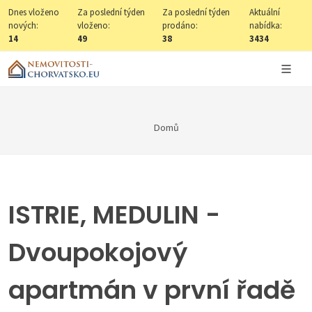
Dnes vloženo
Za poslední týden
Za poslední týden
Aktuální
nových:
vloženo:
prodáno:
nabídka:
14
49
38
3434
Domů
ISTRIE, MEDULIN -
Dvoupokojový
apartmán v první řadě