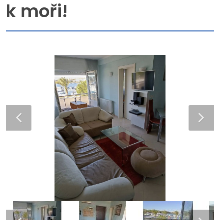
k moři!