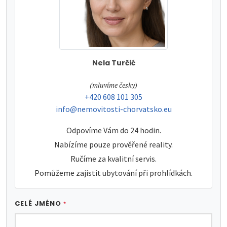
Nela Turčić
tel:
(mluvíme česky)
tel:
+420 608 101 305
e-mail:
info@nemovitosti-chorvatsko.eu
Odpovíme Vám do 24 hodin.
Nabízíme pouze prověřené reality.
Ručíme za kvalitní servis.
Pomůžeme zajistit ubytování při prohlídkách.
CELÉ JMÉNO
*