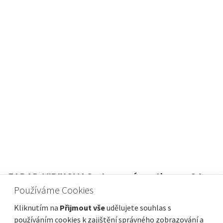
ZADAR, VIDIKOVAC - Luxusní penthouse S4 v
novostavbě s impozantním výhledem na
Používáme Cookies
město
Kliknutím na
Přijmout vše
udělujete souhlas s
Cena
Vzdálenost od moře
745 000 €
2 400 m
používáním cookies k zajištění správného zobrazování a