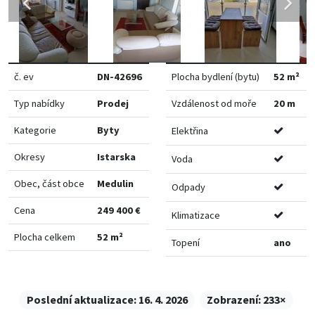
č. ev
DN-42696
Plocha bydlení (bytu)
52 m²
Typ nabídky
Prodej
Vzdálenost od moře
20 m
Kategorie
Byty
Elektřina
Okresy
Istarska
Voda
Obec, část obce
Medulin
Odpady
Cena
249 400 €
Klimatizace
Plocha celkem
52 m²
Topení
ano
Poslední aktualizace:
16. 4. 2026
Zobrazení:
233×