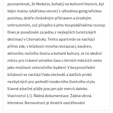
poznamenat, že Medulin, bohatý na kulturní historii, byl
kdysi malou rybářskou vesnicí s výhodnou geografickou
polohou, dobře chráněným přístavem a úrodným
vnitrozemím, což přispělo k jeho hospodářskému rozvoji.
Dnes je považován za jednu z nejlepších turistických
destinací v Chorvatsku. Tento apartmán se nachází
přímo zde, v blízkosti mnoha restaurací, kaváren,
aktivního nočního života a bohaté kultury. Je to ideální
místo pro trávení volného času v letních měsících nebo
jako možnost celoročního bydlení. V bezprostřední
blízkosti se nachází řada obchodů a dalších prvků
nezbytných pro pohodlí moderního životního stylu.
Slavné písečné pláže jsou jen pár metrů daleko.
Vlastnictví 1/1. Řádná dokumentace. Žádná věcná
břemena. Nemovitost je ihned k nastěhování.